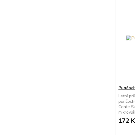
Punčoc
Letní pr
punčocho
Conte S
mikrovlá
172 K