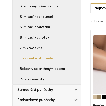
S ozdobným švem a linkou
Nejnov
S imitací nadkolenek
Zobrazuji 
S imitací podvazků
S imitací kalhotek
Z mikrovlákna
Bez zesíleného sedu
Bokovky se sníženým pasem
Pánské modely
Samodržící punčochy
Podvazkové punčochy
Punčoch