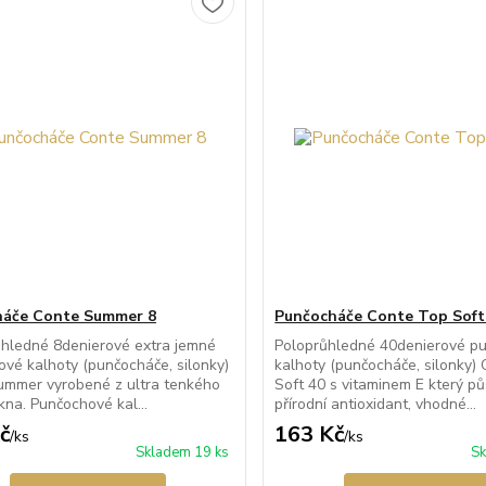
háče Conte Summer 8
Punčocháče Conte Top Soft
ůhledné 8denierové extra jemné
Poloprůhledné 40denierové p
vé kalhoty (punčocháče, silonky)
kalhoty (punčocháče, silonky)
ummer vyrobené z ultra tenkého
Soft 40 s vitaminem E který pů
kna. Punčochové kal...
přírodní antioxidant, vhodné...
č
163 Kč
/
ks
/
ks
Skladem 19 ks
Sk