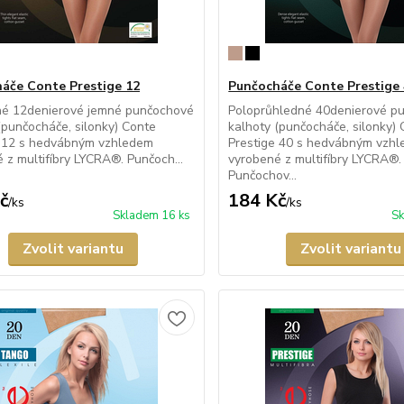
áče Conte Prestige 12
Punčocháče Conte Prestige
né 12denierové jemné punčochové
Poloprůhledné 40denierové p
(punčocháče, silonky) Conte
kalhoty (punčocháče, silonky)
e 12 s hedvábným vzhledem
Prestige 40 s hedvábným vzh
 z multifíbry LYCRA®. Punčoch...
vyrobené z multifíbry LYCRA®.
Punčochov...
č
184 Kč
/
ks
/
ks
Skladem 16 ks
Sk
Zvolit variantu
Zvolit variantu