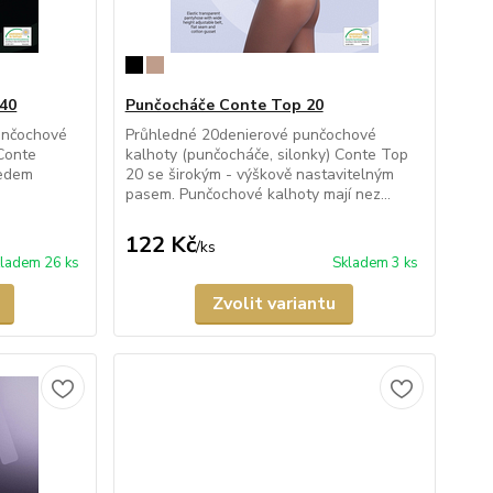
 40
Punčocháče Conte Top 20
unčochové
Průhledné 20denierové punčochové
 Conte
kalhoty (punčocháče, silonky) Conte Top
ledem
20 se širokým - výškově nastavitelným
pasem. Punčochové kalhoty mají nez...
122 Kč
/
ks
ladem 26 ks
Skladem 3 ks
Zvolit variantu