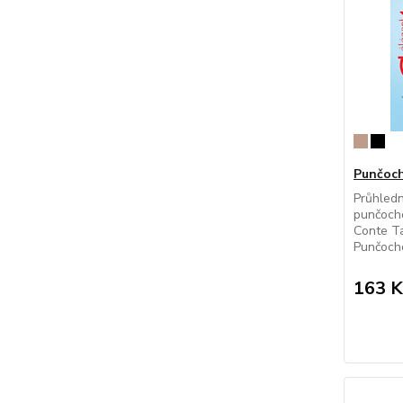
Punčoc
Průhledn
punčocho
Conte T
Punčocho
163 K