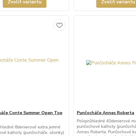
Zvolit variantu
Zvolit variantu
háče Conte Summer Open Toe
Punčocháče Annes Roberta
Poloprůhledné 40denierové m
punčochové kalhoty (punčocháč
ůhledné 8denierové extra jemné
Annes Roberta. Punčochové ka
vé kalhoty (punčocháče, silonky)