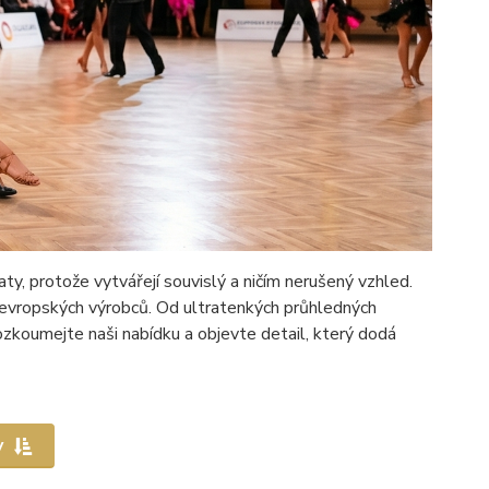
y, protože vytvářejí souvislý a ničím nerušený vzhled.
h evropských výrobců. Od ultratenkých průhledných
zkoumejte naši nabídku a objevte detail, který dodá
y