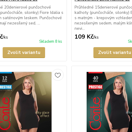
né 20denierové punčochové
Průhledné 15denierové punčo
(punčocháče, silonky) Fiore Idalia s
kalhoty (punčocháče, silonky) 
m saténovým leskem. Punčochové
s matným - krepovým vzhlede
ají nezesílený sed, ...
nezesíleným sedem, malým kl
nevi...
č
109 Kč
/
ks
/
ks
Skladem 8 ks
Sk
Zvolit variantu
Zvolit variantu