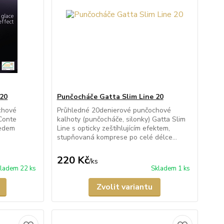
 20
Punčocháče Gatta Slim Line 20
chové
Průhledné 20denierové punčochové
 Conte
kalhoty (punčocháče, silonky) Gatta Slim
ledem
Line s opticky zeštíhlujícím efektem,
stupňovaná komprese po celé délce...
220 Kč
/
ks
ladem 22 ks
Skladem 1 ks
Zvolit variantu