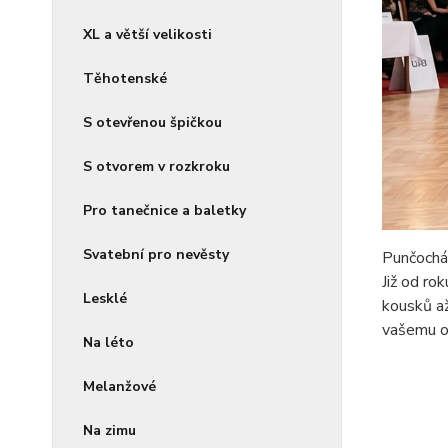
XL a větší velikosti
Těhotenské
S otevřenou špičkou
S otvorem v rozkroku
Pro tanečnice a baletky
Svatební pro nevěsty
Punčocháč
Již od ro
Lesklé
kousků až
vašemu ou
Na léto
Melanžové
Na zimu