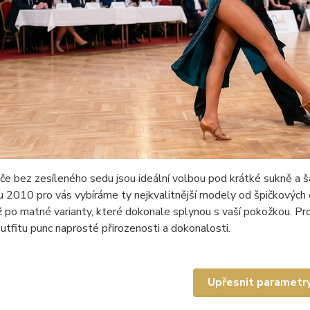
e bez zesíleného sedu jsou ideální volbou pod krátké sukně a šat
ku 2010 pro vás vybíráme ty nejkvalitnější modely od špičkovýc
 po matné varianty, které dokonale splynou s vaší pokožkou. Pro
tfitu punc naprosté přirozenosti a dokonalosti.
Upřesnit parametr