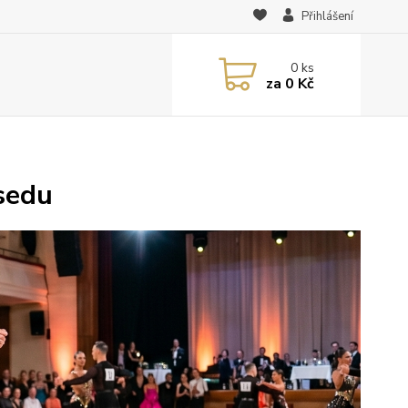
Přihlášení
0
ks
za
0 Kč
sedu