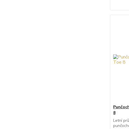
Punčoc
8
Letní pr
punčocho