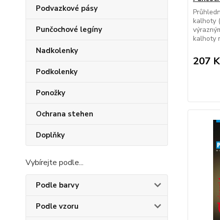
Podvazkové pásy
Průhled
kalhoty 
Punčochové legíny
výrazný
kalhoty m
Nadkolenky
207 K
Podkolenky
Ponožky
Ochrana stehen
Doplňky
Vybírejte podle...
Podle barvy
Podle vzoru