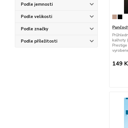
Podle jemnosti
Podle velikosti
Punčoch
Podle značky
Průhled
kalhoty 
Podle příležitosti
Prestig
vyrobené
149 K