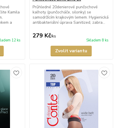
chové
Průhledné 20denierové punčochové
Elite Kamila
kalhoty (punčocháče, silonky) se
m,
samodržícím krajkovým lemem. Hygienická
ínkem a
antibakteriální úprava Sanitized, zabra...
279 Kč
/
ks
ladem 12 ks
Skladem 8 ks
Zvolit variantu