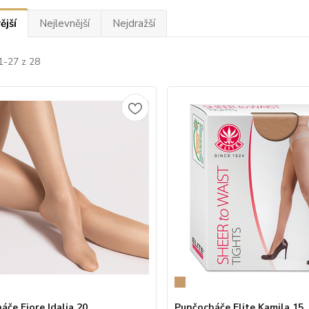
ější
Nejlevnější
Nejdražší
1-27 z 28
áče Fiore Idalia 20
Punčocháče Elite Kamila 15