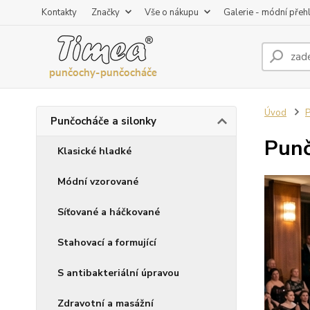
Kontakty
Značky
Vše o nákupu
Galerie - módní přeh
Úvod
P
Punčocháče a silonky
Punč
Klasické hladké
Módní vzorované
Síťované a háčkované
Stahovací a formující
S antibakteriální úpravou
Zdravotní a masážní