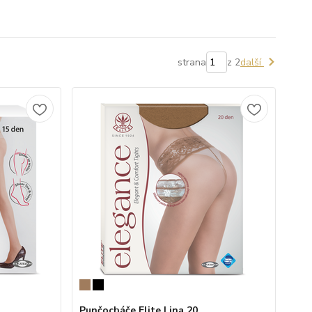
strana
z 2
další
Punčocháče Elite Lina 20