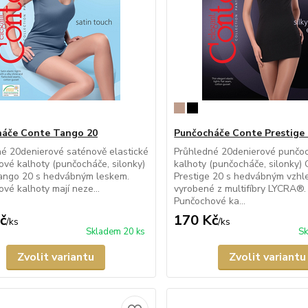
háče Conte Tango 20
Punčocháče Conte Prestige
é 20denierové saténově elastické
Průhledné 20denierové punčo
vé kalhoty (punčocháče, silonky)
kalhoty (punčocháče, silonky)
ango 20 s hedvábným leskem.
Prestige 20 s hedvábným vzh
vé kalhoty mají neze...
vyrobené z multifíbry LYCRA®.
Punčochové ka...
č
170 Kč
/
ks
/
ks
Skladem 20 ks
Sk
Zvolit variantu
Zvolit variantu