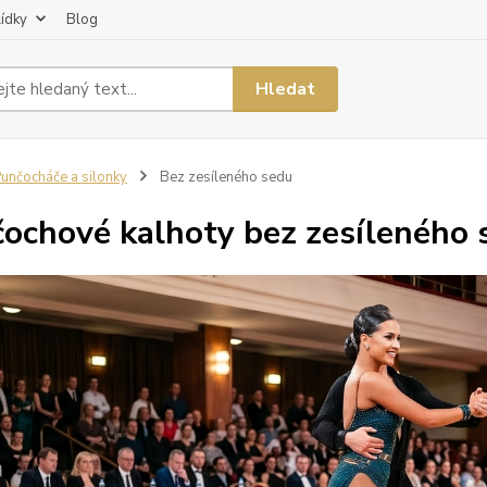
lídky
Blog
Hledat
unčocháče a silonky
Bez zesíleného sedu
ochové kalhoty bez zesíleného 