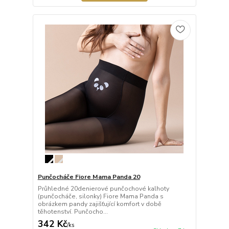
Punčocháče Fiore Mama Panda 20
Průhledné 20denierové punčochové kalhoty
(punčocháče, silonky) Fiore Mama Panda s
obrázkem pandy zajišťující komfort v době
těhotenství. Punčocho...
342 Kč
/
ks