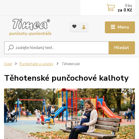
0
ks
za
0 Kč
Menu
Hledat
Úvod
Punčocháče a silonky
Těhotenské
Těhotenské punčochové kalhoty