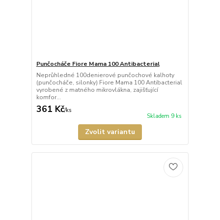
Punčocháče Fiore Mama 100 Antibacterial
Neprůhledné 100denierové punčochové kalhoty
(punčocháče, silonky) Fiore Mama 100 Antibacterial
vyrobené z matného mikrovlákna, zajišťující
komfor...
361 Kč
/
ks
Skladem 9 ks
Zvolit variantu