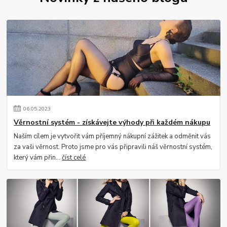
06
.
05
.
2023
Věrnostní systém - získávejte výhody při každém nákupu
Naším cílem je vytvořit vám příjemný nákupní zážitek a odměnit vás
za vaši věrnost. Proto jsme pro vás připravili náš věrnostní systém,
který vám přin...
číst celé