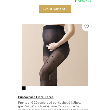
Skladem 7 ks
Zvolit variantu
Punčocháče Fiore Ceres
Průhledné 20denierové punčochové kalhoty
(punčocháče, silonky) Fiore Ceres s puntíky