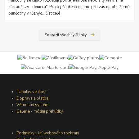
Punčochy se často rozdělují podle jemnosti nebo síly vlákna na
základě tzv. "denieru". Pro lepší přehled jsme pro vás nafotili černé
punčochy v různýc...
číst celé
Zobrazit všechny články
Tabulky velikostí
Doprava a platba
Věrnostní systém
Galerie - módní přehlídky
Podmínky užití webového rozhraní