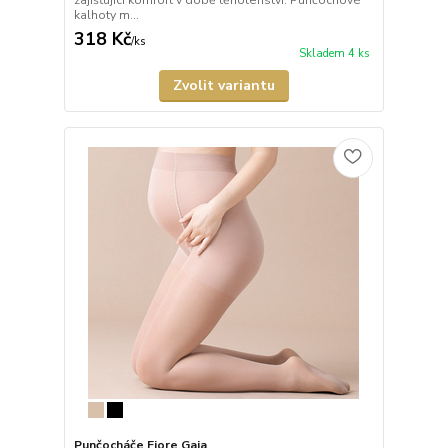
zajišťující komfort v době těhotenství. Punčochové
kalhoty m...
318 Kč
/
ks
Skladem 4 ks
Zvolit variantu
Punčocháče Fiore Gaia