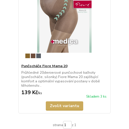
Punčocháče Fiore Mama 20
Průhledné 20denierové punčochové kalhoty
(punčocháče, silonky) Fiore Mama 20 zajišťující
komfort a optimální vypasování postavy v době
těhotenstv...
139 Kč
/
ks
Skladem 3 ks
Zvolit variantu
strana
z 1