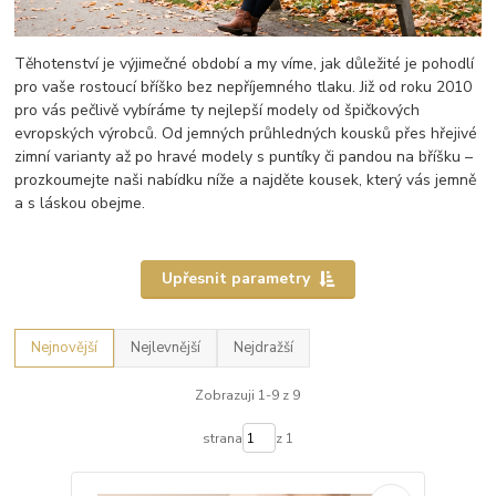
Těhotenství je výjimečné období a my víme, jak důležité je pohodlí
pro vaše rostoucí bříško bez nepříjemného tlaku. Již od roku 2010
pro vás pečlivě vybíráme ty nejlepší modely od špičkových
evropských výrobců. Od jemných průhledných kousků přes hřejivé
zimní varianty až po hravé modely s puntíky či pandou na bříšku –
prozkoumejte naši nabídku níže a najděte kousek, který vás jemně
a s láskou obejme.
Upřesnit parametry
Nejnovější
Nejlevnější
Nejdražší
Zobrazuji 1-9 z 9
strana
z 1