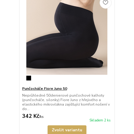
Punčocháče Fiore Juno 50
Neprůhledné 50denierové punčochové kalhoty
(punčocháče, silonky) Fiore Juno z hřejivého a
elastického mikrovlákna zajišťující komfort nošení v
do...
342 Kč
/
ks
Skladem 2 ks
Zvolit variantu