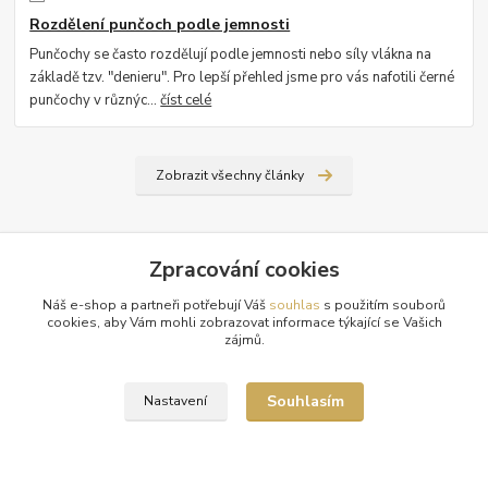
Rozdělení punčoch podle jemnosti
Punčochy se často rozdělují podle jemnosti nebo síly vlákna na
základě tzv. "denieru". Pro lepší přehled jsme pro vás nafotili černé
punčochy v různýc...
číst celé
Zobrazit všechny články
Zpracování cookies
Náš e-shop a partneři potřebují Váš
souhlas
s použitím souborů
cookies, aby Vám mohli zobrazovat informace týkající se Vašich
zájmů.
Tabulky velikostí
Doprava a platba
Souhlasím
Nastavení
Věrnostní systém
Galerie - módní přehlídky