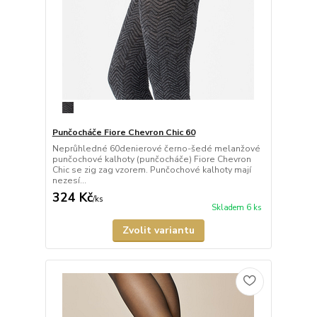
Punčocháče Fiore Chevron Chic 60
Neprůhledné 60denierové černo-šedé melanžové
punčochové kalhoty (punčocháče) Fiore Chevron
Chic se zig zag vzorem. Punčochové kalhoty mají
nezesí...
324 Kč
/
ks
Skladem 6 ks
Zvolit variantu