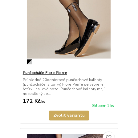
Punčocháče Fiore Pierre
Průhledné 20denierové punčochové kalhoty
(punčocháče, silonky) Fiore Pierre se vzorem
řetízku na levé noze. Punčochové kalhoty mají
nezesílený se...
172 Kč
/
ks
Skladem 1 ks
Zvolit variantu