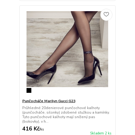
Punčocháče Marilyn Gucci G23
Průhledné 20denierové punčochové kalhoty
(punčocháče, silonky) zdobené stužkou a kamínky.
Tyto punčochové kalhoty mají snížený pas
(bokovky), v h...
416 Kč
/
ks
Skladem 2 ks