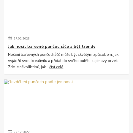
27
.
02
.
2023
Jak nosit barevné punčocháče a být trendy
Nošení barevných punčocháčů může být skvělým způsobem, jak
vyjádřit svou kreativitu a přidat do svého outfitu zajímavý prvek.
Zde je několik tipů, jak...
číst celé
27
.
12
.
2022