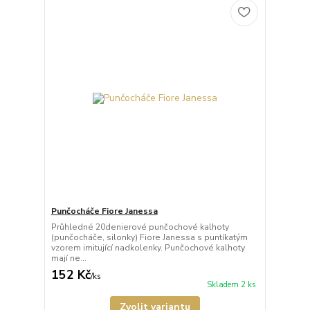
Punčocháče Fiore Janessa
Průhledné 20denierové punčochové kalhoty
(punčocháče, silonky) Fiore Janessa s puntíkatým
vzorem imitující nadkolenky. Punčochové kalhoty
mají ne...
152 Kč
/
ks
Skladem 2 ks
Zvolit variantu