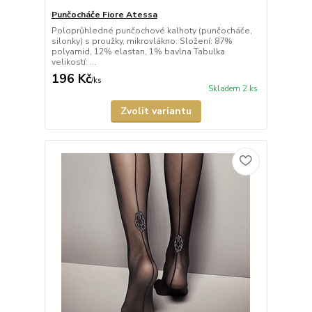
Punčocháče Fiore Atessa
Poloprůhledné punčochové kalhoty (punčocháče,
silonky) s proužky, mikrovlákno. Složení: 87%
polyamid, 12% elastan, 1% bavlna Tabulka
velikostí: ...
196 Kč
/
ks
Skladem 2 ks
Zvolit variantu