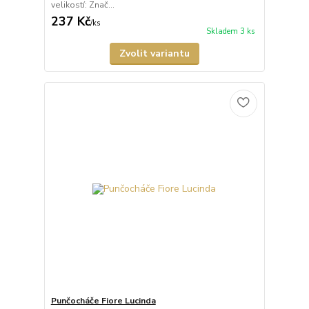
velikostí: Znač...
237 Kč
/
ks
Skladem 3 ks
Zvolit variantu
Punčocháče Fiore Lucinda