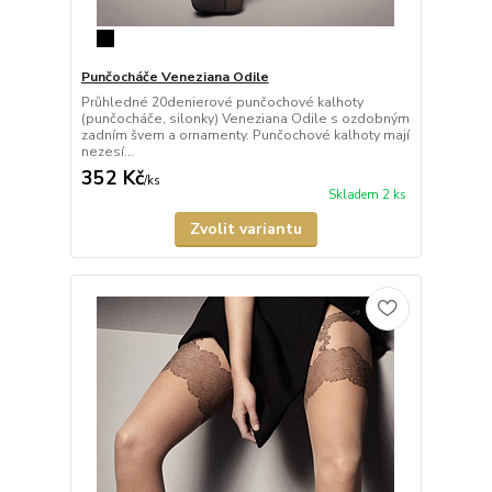
Punčocháče Veneziana Odile
Průhledné 20denierové punčochové kalhoty
(punčocháče, silonky) Veneziana Odile s ozdobným
zadním švem a ornamenty. Punčochové kalhoty mají
nezesí...
352 Kč
/
ks
Skladem 2 ks
Zvolit variantu