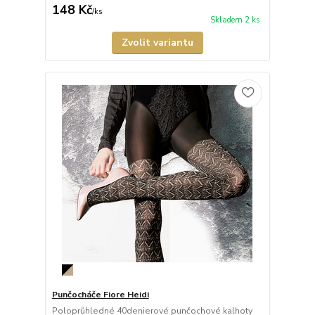
148 Kč
/
ks
Skladem 2 ks
Zvolit variantu
Punčocháče Fiore Heidi
Poloprůhledné 40denierové punčochové kalhoty