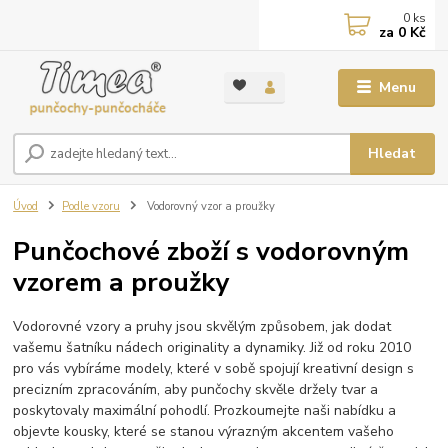
0
ks
za
0 Kč
Menu
Hledat
Úvod
Podle vzoru
Vodorovný vzor a proužky
Punčochové zboží s vodorovným
vzorem a proužky
Vodorovné vzory a pruhy jsou skvělým způsobem, jak dodat
vašemu šatníku nádech originality a dynamiky. Již od roku 2010
pro vás vybíráme modely, které v sobě spojují kreativní design s
precizním zpracováním, aby punčochy skvěle držely tvar a
poskytovaly maximální pohodlí. Prozkoumejte naši nabídku a
objevte kousky, které se stanou výrazným akcentem vašeho