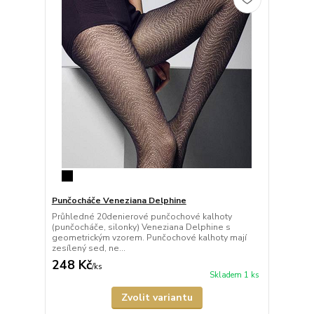
Punčocháče Veneziana Delphine
Průhledné 20denierové punčochové kalhoty
(punčocháče, silonky) Veneziana Delphine s
geometrickým vzorem. Punčochové kalhoty mají
zesílený sed, ne...
248 Kč
/
ks
Skladem 1 ks
Zvolit variantu