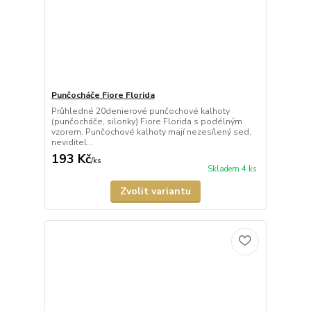
Punčocháče Fiore Florida
Průhledné 20denierové punčochové kalhoty
(punčocháče, silonky) Fiore Florida s podélným
vzorem. Punčochové kalhoty mají nezesílený sed,
neviditel...
193 Kč
/
ks
Skladem 4 ks
Zvolit variantu