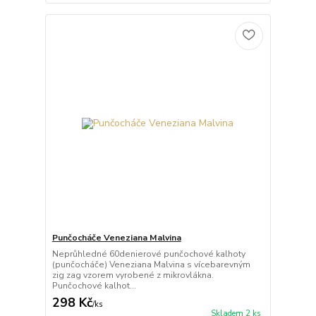
Punčocháče Veneziana Malvina
Neprůhledné 60denierové punčochové kalhoty
(punčocháče) Veneziana Malvina s vícebarevným
zig zag vzorem vyrobené z mikrovlákna.
Punčochové kalhot...
298 Kč
/
ks
Skladem 2 ks