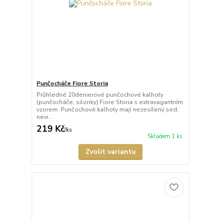
Punčocháče Fiore Storia
Průhledné 20denierové punčochové kalhoty
(punčocháče, silonky) Fiore Storia s extravagantním
vzorem. Punčochové kalhoty mají nezesílený sed,
nevi...
219 Kč
/
ks
Skladem 1 ks
Zvolit variantu