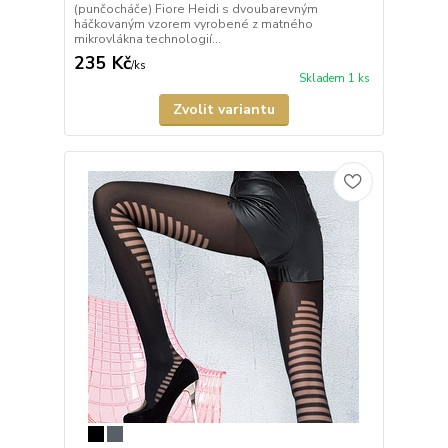
(punčocháče) Fiore Heidi s dvoubarevným
háčkovaným vzorem vyrobené z matného
mikrovlákna technologií...
235 Kč
/
ks
Skladem 1 ks
Zvolit variantu