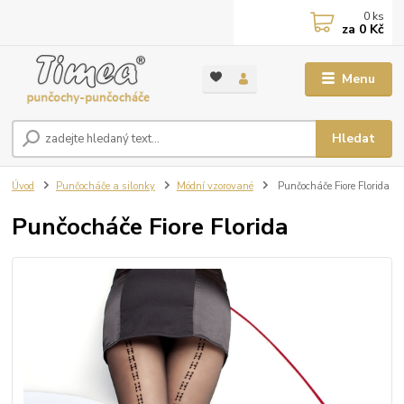
0
ks
za
0 Kč
Menu
Hledat
Úvod
Punčocháče a silonky
Módní vzorované
Punčocháče Fiore Florida
Punčocháče Fiore Florida