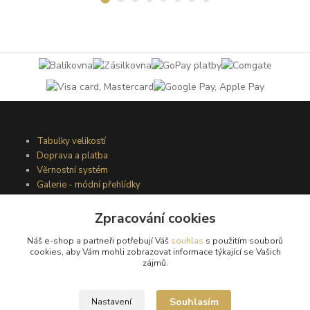
Tabulky velikostí
Doprava a platba
Věrnostní systém
Galerie - módní přehlídky
Zpracování cookies
Podmínky užití webového rozhraní
Náš e-shop a partneři potřebují Váš
souhlas
s použitím souborů
Obchodní podmínky
cookies, aby Vám mohli zobrazovat informace týkající se Vašich
Ochrana osobních údajů
zájmů.
Kontakty
Souhlasím
Nastavení