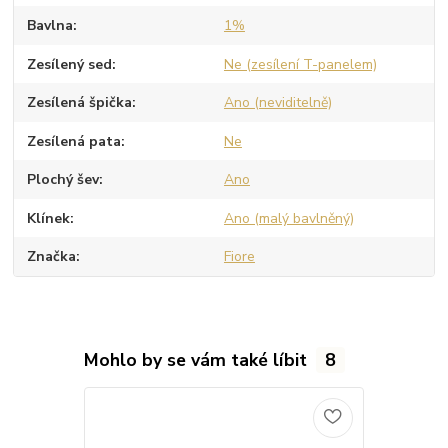
Bavlna
1%
Zesílený sed
Ne (zesílení T-panelem)
Zesílená špička
Ano (neviditelně)
Zesílená pata
Ne
Plochý šev
Ano
Klínek
Ano (malý bavlněný)
Značka
Fiore
Mohlo by se vám také líbit
8