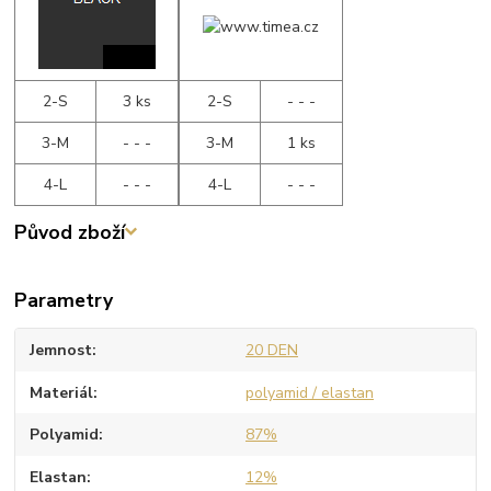
2-S
3 ks
2-S
- - -
3-M
- - -
3-M
1 ks
4-L
- - -
4-L
- - -
Původ zboží
Parametry
Jemnost
20 DEN
Materiál
polyamid / elastan
Polyamid
87%
Elastan
12%