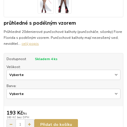
průhledné s podélným vzorem
Průhledné 20denierové punčochové kalhoty (punčocháče, silonky) Fiore
Florida s podélným vzorem. Punčochové kalhoty mají nezesílený sed,
neviditel...
celý popis
Dostupnost
Skladem 4 ks
Velikost:
Barva:
193 Kč
/
ks
160 Kč
bez DPH
Přidat do košíku