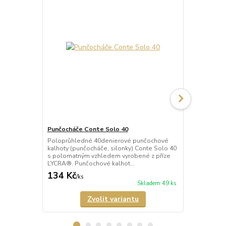
Punčocháče Conte Solo 40
Punčocháče 
Poloprůhledné 40denierové punčochové
Průhledné 2
kalhoty (punčocháče, silonky) Conte Solo 40
(punčocháče,
s polomatným vzhledem vyrobené z příze
polomatným 
LYCRA®. Punčochové kalhot...
LYCRA®. Pun
134 Kč
119 Kč
/
ks
/
ks
Skladem 49 ks
Zvolit variantu