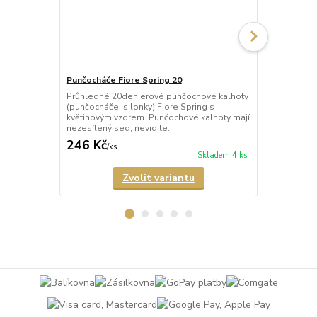
Punčocháče Fiore Spring 20
Punčocháče 
Průhledné 20denierové punčochové kalhoty
Poloprůhled
(punčocháče, silonky) Fiore Spring s
kalhoty (pun
květinovým vzorem. Punčochové kalhoty mají
Crush s mal
nezesílený sed, nevidite...
pravidelných
246 Kč
288 Kč
/
ks
/
ks
Skladem 4 ks
Zvolit variantu