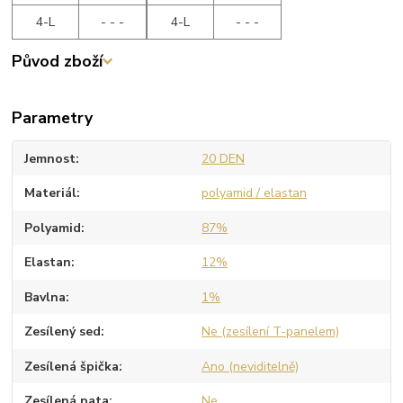
4-L
- - -
4-L
- - -
Původ zboží
Parametry
Jemnost
20 DEN
Materiál
polyamid / elastan
Polyamid
87%
Elastan
12%
Bavlna
1%
Zesílený sed
Ne (zesílení T-panelem)
Zesílená špička
Ano (neviditelně)
Zesílená pata
Ne