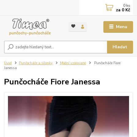
0
ks
za
0 Kč
Menu
Hledat
Úvod
Punčocháče a silonky
Módní vzorované
Punčocháče Fiore
Janessa
Punčocháče Fiore Janessa