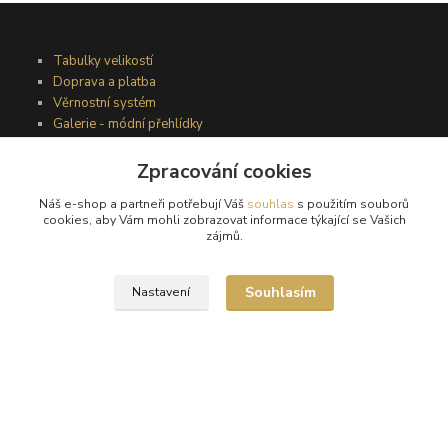
Tabulky velikostí
Doprava a platba
Věrnostní systém
Galerie - módní přehlídky
Zpracování cookies
Podmínky užití webového rozhraní
Náš e-shop a partneři potřebují Váš
souhlas
s použitím souborů
Obchodní podmínky
cookies, aby Vám mohli zobrazovat informace týkající se Vašich
Ochrana osobních údajů
zájmů.
Kontakty
Souhlasím
Nastavení
Podmínky vrácení zboží
Reklamační řád
®