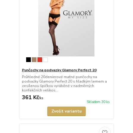
Punčochy na podvazky Glamory Perfect 20
Průhledné 20denierové matné punčochy na
podvazky Glamory Perfect 20 s hladkým lemem a
zesílenou špičkou vyráběné v nadměrných
konfekčních velikos...
361 Kč
/
ks
Skladem 30 ks
Zvolit variantu