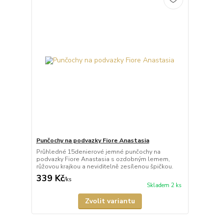
Punčochy na podvazky Fiore Anastasia
Průhledné 15denierové jemné punčochy na
podvazky Fiore Anastasia s ozdobným lemem,
růžovou krajkou a neviditelně zesílenou špičkou.
339 Kč
/
ks
Skladem 2 ks
Zvolit variantu