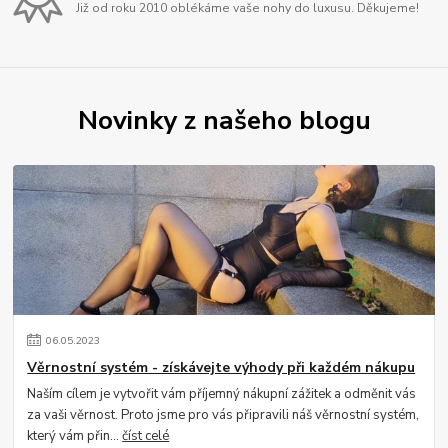
Již od roku 2010 oblékáme vaše nohy do luxusu. Děkujeme!
Novinky z našeho blogu
06
.
05
.
2023
Věrnostní systém - získávejte výhody při každém nákupu
Naším cílem je vytvořit vám příjemný nákupní zážitek a odměnit vás
za vaši věrnost. Proto jsme pro vás připravili náš věrnostní systém,
který vám přin...
číst celé