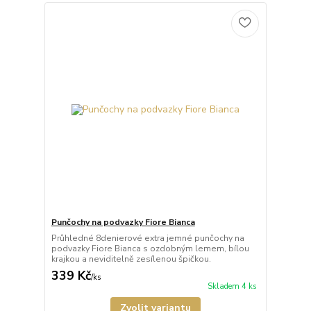
Punčochy na podvazky Fiore Bianca
Průhledné 8denierové extra jemné punčochy na
podvazky Fiore Bianca s ozdobným lemem, bílou
krajkou a neviditelně zesílenou špičkou.
339 Kč
/
ks
Skladem 4 ks
Zvolit variantu