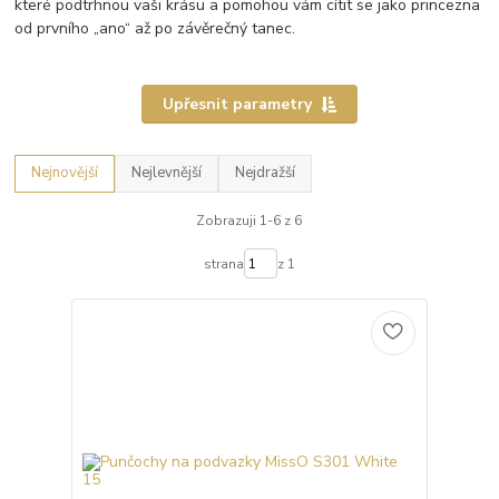
které podtrhnou vaši krásu a pomohou vám cítit se jako princezna
od prvního „ano“ až po závěrečný tanec.
Upřesnit parametry
Nejnovější
Nejlevnější
Nejdražší
Zobrazuji 1-6 z 6
strana
z 1