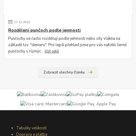
27
.
12
.
2022
Rozdělení punčoch podle jemnosti
Punčochy se často rozdělují podle jemnosti nebo síly vlákna na
základě tzv. "denieru". Pro lepší přehled jsme pro vás nafotili černé
punčochy v různýc...
číst celé
Zobrazit všechny články
Tabulky velikostí
Doprava a platba