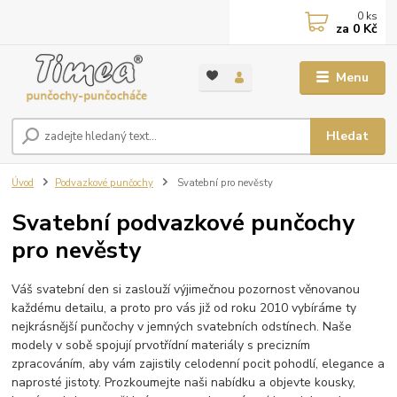
0
ks
za
0 Kč
Menu
Hledat
Úvod
Podvazkové punčochy
Svatební pro nevěsty
Svatební podvazkové punčochy
pro nevěsty
Váš svatební den si zaslouží výjimečnou pozornost věnovanou
každému detailu, a proto pro vás již od roku 2010 vybíráme ty
nejkrásnější punčochy v jemných svatebních odstínech. Naše
modely v sobě spojují prvotřídní materiály s precizním
zpracováním, aby vám zajistily celodenní pocit pohodlí, elegance a
naprosté jistoty. Prozkoumejte naši nabídku a objevte kousky,