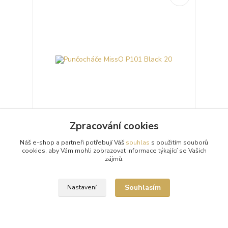
Zpracování cookies
Punčocháče MissO P101 Black 20
Náš e-shop a partneři potřebují Váš
souhlas
s použitím souborů
cookies, aby Vám mohli zobrazovat informace týkající se Vašich
Průhledné 20denierové černé punčochové kalhoty
zájmů.
(punčocháče, silonky) MissO P101 Black s otvorem
v rozkroku (Open Crotch) a lesklým vzhledem.
Punč...
299 Kč
Souhlasím
Nastavení
/
ks
Skladem 9 ks
Zvolit variantu