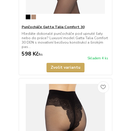
Punčocháče Gatta Talia Comfort 30
Hledáte dokonalé punčocháče pod upnuté šaty
nebo do práce? Luxusní model Gatta Talia Comfort
30 DEN s inovativní bezšvou konstrukcí a širokým
pas...
598 Kč
/
ks
Skladem 4 ks
Zvolit variantu