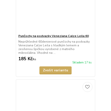
Punčochy na podvazky Veneziana Calze Leila 60
Neprůhledné 60denierové punčochy na podvazky
Veneziana Calze Leila s hladkým lemem a
zesílenou špičkou vyrobené z matného
mikrovlákna. Vhodné na ...
185 Kč
/
ks
Skladem 17 ks
Zvolit variantu