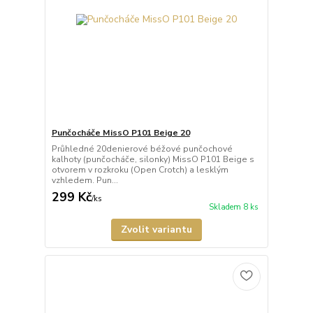
Punčocháče MissO P101 Beige 20
Průhledné 20denierové béžové punčochové
kalhoty (punčocháče, silonky) MissO P101 Beige s
otvorem v rozkroku (Open Crotch) a lesklým
vzhledem. Pun...
299 Kč
/
ks
Skladem 8 ks
Zvolit variantu