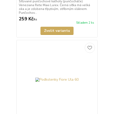
Síťované punčochové kalhoty (punčocháče)
Veneziana Rete Maxi Lurex. Černá síťka má velká
oka a je zdobena třpytivým, stříbrným vláknem.
Punčochov...
259 Kč
/
ks
Skladem 2 ks
Zvolit variantu