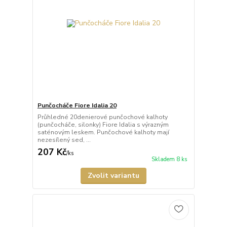
Punčocháče Fiore Idalia 20
Průhledné 20denierové punčochové kalhoty
(punčocháče, silonky) Fiore Idalia s výrazným
saténovým leskem. Punčochové kalhoty mají
nezesílený sed, ...
207 Kč
/
ks
Skladem 8 ks
Zvolit variantu