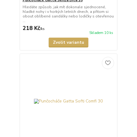
Punčocháče Gatta Senza Dita 10
Hledáte způsob, jak mít dokonale sjednocené,
hladké nohy i v horkých letních dnech, a přitom si
obout oblíbené sandálky nebo lodičky s otevřenou
...
218 Kč
/
ks
Skladem 10 ks
Zvolit variantu