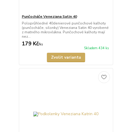
Punčocháče Veneziana Satin 40
Poloprůhledné 40denierové punčochové kalhoty
(punčocháče, silonky) Veneziana Satin 40 vyrobené
z matného mikrovlákna. Punčochové kalhoty mají
nez...
179 Kč
/
ks
Skladem 434 ks
Zvolit variantu