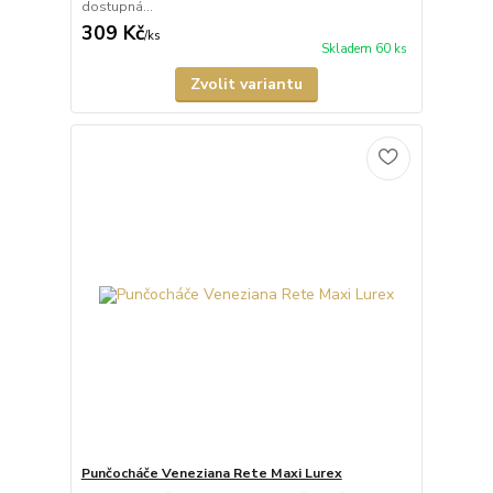
dostupná...
309 Kč
/
ks
Skladem 60 ks
Zvolit variantu
Punčocháče Veneziana Rete Maxi Lurex