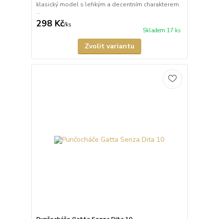
klasický model s lehkým a decentním charakterem.
...
298 Kč
/
ks
Skladem 17 ks
Zvolit variantu