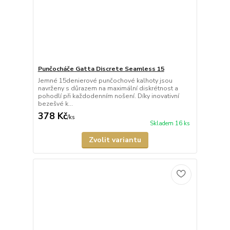
Punčocháče Gatta Discrete Seamless 15
Jemné 15denierové punčochové kalhoty jsou
navrženy s důrazem na maximální diskrétnost a
pohodlí při každodenním nošení. Díky inovativní
bezešvé k...
378 Kč
/
ks
Skladem 16 ks
Zvolit variantu