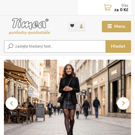
0
ks
za
0 Kč
Menu
Hledat