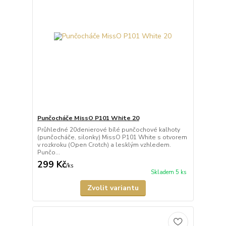
Punčocháče MissO P101 White 20
Průhledné 20denierové bílé punčochové kalhoty
(punčocháče, silonky) MissO P101 White s otvorem
v rozkroku (Open Crotch) a lesklým vzhledem.
Punčo...
299 Kč
/
ks
Skladem 5 ks
Zvolit variantu