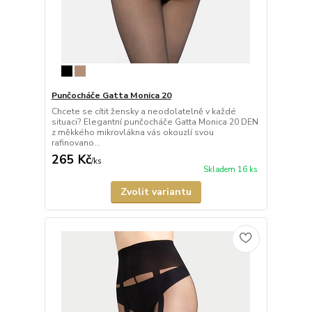
Punčocháče Gatta Monica 20
Chcete se cítit žensky a neodolatelně v každé
situaci? Elegantní punčocháče Gatta Monica 20 DEN
z měkkého mikrovlákna vás okouzlí svou
rafinovano...
265 Kč
/
ks
Skladem 16 ks
Zvolit variantu