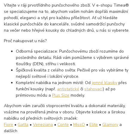
Vítejte v ráji prvotřídního punčochového zboží. V e-shopu Timea®
se specializujeme na to, abychom vašim nohám dopřáli maximální
pohodlí, eleganci a styl pro každou příležitost. Ať už hledáte
klasické punčocháče do kanceláře, svůdné samodržící punčochy
na večer nebo hřejivé kousky do chladných dnů, u nás si vyberete.
Proč nakupovat u nás?
Odborná specializace: Punčochovému zboží rozumíme do
posledního detailu. Rádi vám pomůžeme s výběrem správné
tloušťky (DEN), střihu i velikosti.
Špičková kvalita z celého světa: Pečlivě pro vás vybíráme ty
nejlepší světové i lokální výrobce.
Kompletní nabídka na jednom místě: Od
jemné klasiky
přes
funkční kousky (např.
antistatické
či
stahovací
) až po
prémiovou módu a
Plus Size
modely.
Abychom vám zaručili stoprocentní kvalitu a dokonalé materiály,
vsázíme na prověřená jména v oboru. Objevte kolekce a širokou
nabídku od předních světových značek:
Fiore
•
Gatta
•
Veneziana
•
Conte
•
MissO
•
Elite
•
Glamory
a
dalších