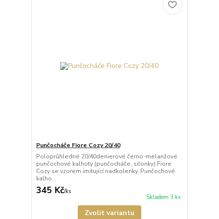
Punčocháče Fiore Cozy 20/40
Poloprůhledné 20/40denierové černo-melanžové
punčochové kalhoty (punčocháče, silonky) Fiore
Cozy se vzorem imitující nadkolenky. Punčochové
kalho...
345 Kč
/
ks
Skladem 3 ks
Zvolit variantu