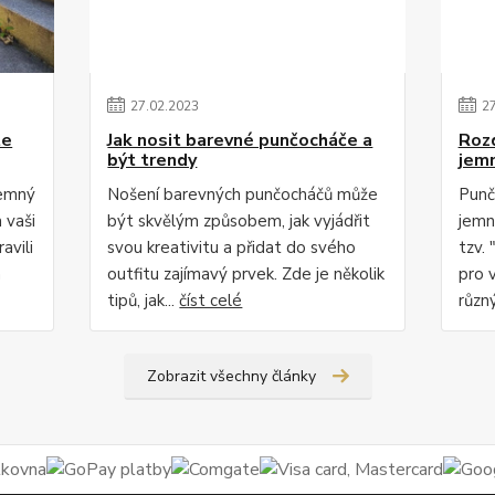
27
.
02
.
2023
2
te
Jak nosit barevné punčocháče a
Roz
být trendy
jem
jemný
Nošení barevných punčocháčů může
Punč
 vaši
být skvělým způsobem, jak vyjádřit
jemn
avili
svou kreativitu a přidat do svého
tzv. 
m
outfitu zajímavý prvek. Zde je několik
pro 
tipů, jak...
číst celé
různý
Zobrazit všechny články