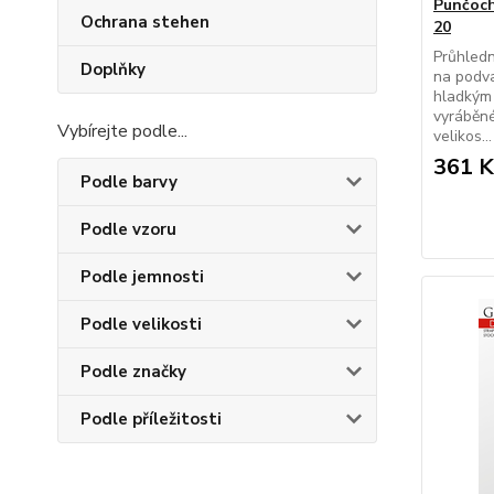
Punčoch
Ochrana stehen
20
Průhled
Doplňky
na podva
hladkým
vyráběn
Vybírejte podle...
velikos...
361 K
Podle barvy
Podle vzoru
Podle jemnosti
Podle velikosti
Podle značky
Podle příležitosti