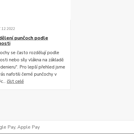
7
.
12
.
2022
dělení punčoch podle
nosti
ochy se často rozdělují podle
osti nebo síly vlákna na základě
"denieru". Pro lepší přehled jsme
vás nafotili černé punčochy v
c...
číst celé