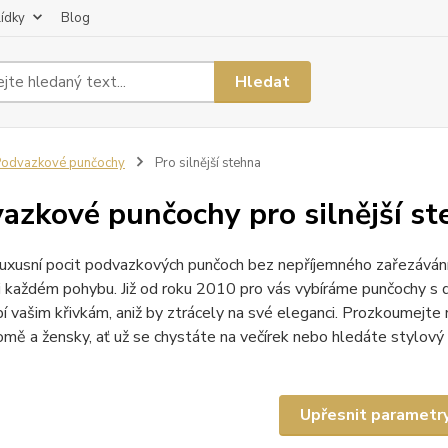
lídky
Blog
Hledat
odvazkové punčochy
Pro silnější stehna
azkové punčochy pro silnější st
 luxusní pocit podvazkových punčoch bez nepříjemného zařezávání,
ři každém pohybu. Již od roku 2010 pro vás vybíráme punčochy s d
í vašim křivkám, aniž by ztrácely na své eleganci. Prozkoumejte 
ě a žensky, ať už se chystáte na večírek nebo hledáte stylový
Upřesnit parametr