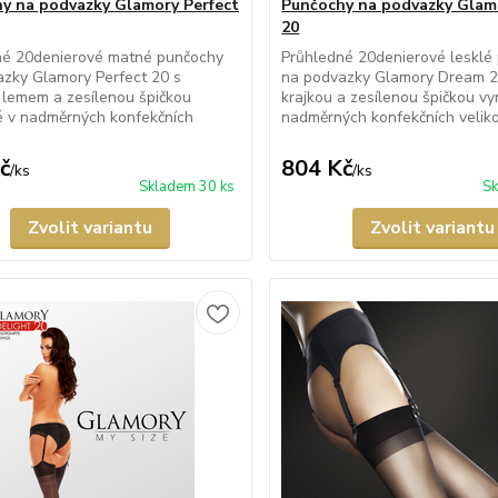
y na podvazky Glamory Perfect
Punčochy na podvazky Gla
20
né 20denierové matné punčochy
Průhledné 20denierové lesklé
zky Glamory Perfect 20 s
na podvazky Glamory Dream 20
 lemem a zesílenou špičkou
krajkou a zesílenou špičkou v
é v nadměrných konfekčních
nadměrných konfekčních veliko.
č
804 Kč
/
ks
/
ks
Skladem 30 ks
Sk
Zvolit variantu
Zvolit variantu