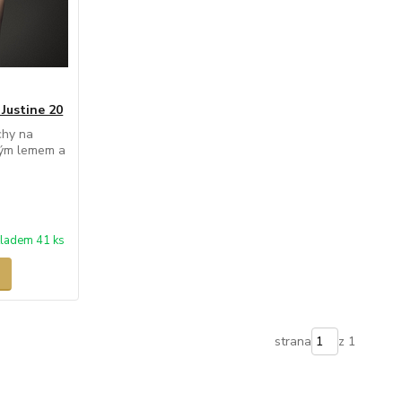
Justine 20
chy na
kým lemem a
ladem 41 ks
strana
z 1