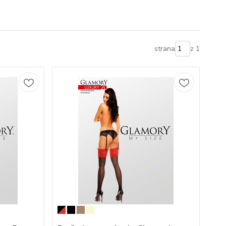
strana
z 1