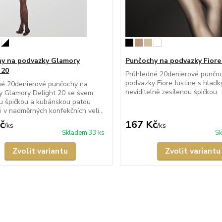
y na podvazky Glamory
Punčochy na podvazky Fiore 
 20
Průhledné 20denierové punčo
podvazky Fiore Justine s hlad
né 20denierové punčochy na
neviditelně zesílenou špičkou.
 Glamory Delight 20 se švem,
u špičkou a kubánskou patou
 v nadměrných konfekčních veli...
č
167 Kč
/
ks
/
ks
Skladem 33 ks
Sk
Zvolit variantu
Zvolit variantu