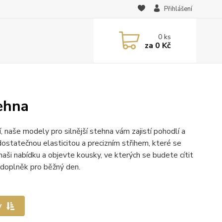
Přihlášení
0
ks
za
0 Kč
ehna
 naše modely pro silnější stehna vám zajistí pohodlí a
ostatečnou elasticitou a precizním střihem, které se
naši nabídku a objevte kousky, ve kterých se budete cítit
 doplněk pro běžný den.
y