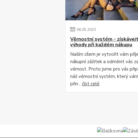
06
.
05
.
2023
Věrnostní systém - získávej
výhody při každém nákupu
Naším cílem je vytvořit vám pří
nákupní zážitek a odměnit vás za
věrnost. Proto jsme pro vás připr
náš věrnostní systém, který vá
přin...
číst celé