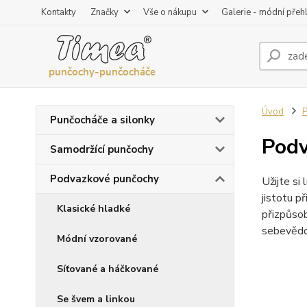
Kontakty
Značky
Vše o nákupu
Galerie - módní přeh
Úvod
P
Punčocháče a silonky
Podv
Samodržící punčochy
Podvazkové punčochy
Užijte si
jistotu p
Klasické hladké
přizpůsob
sebevědom
Módní vzorované
Síťované a háčkované
Se švem a linkou