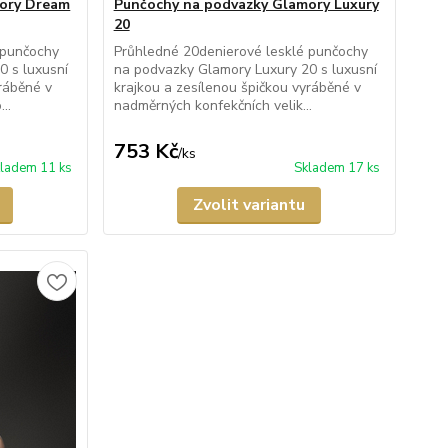
mory Dream
Punčochy na podvazky Glamory Luxury
20
 punčochy
Průhledné 20denierové lesklé punčochy
 s luxusní
na podvazky Glamory Luxury 20 s luxusní
yráběné v
krajkou a zesílenou špičkou vyráběné v
..
nadměrných konfekčních velik...
753 Kč
/
ks
ladem 11 ks
Skladem 17 ks
Zvolit variantu