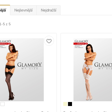
ější
Nejlevnější
Nejdražší
1-5 z 5