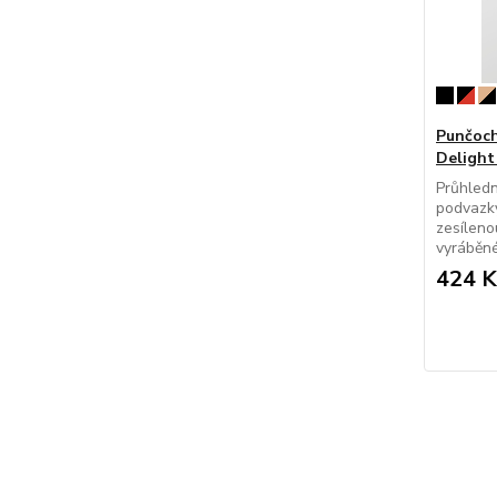
Punčoch
Delight
Průhled
podvazky
zesíleno
vyráběné
424 K