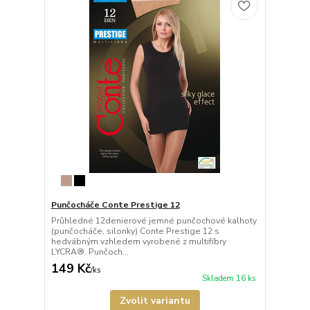
Punčocháče Conte Prestige 12
Průhledné 12denierové jemné punčochové kalhoty
(punčocháče, silonky) Conte Prestige 12 s
hedvábným vzhledem vyrobené z multifíbry
LYCRA®. Punčoch...
149 Kč
/
ks
Skladem 16 ks
Zvolit variantu