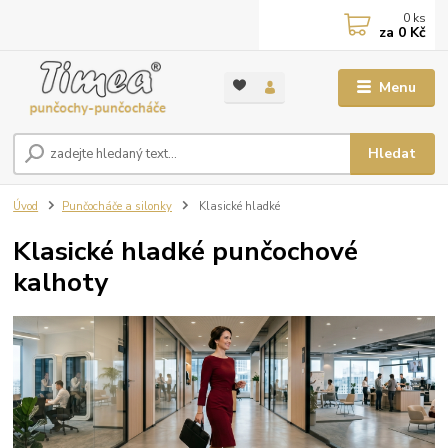
0
ks
za
0 Kč
Menu
Hledat
Úvod
Punčocháče a silonky
Klasické hladké
Klasické hladké punčochové
kalhoty