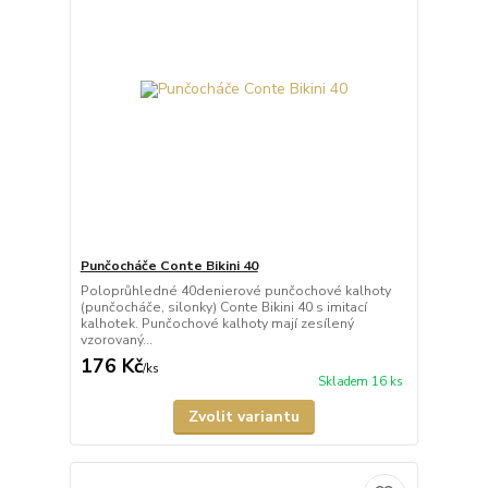
Punčocháče Conte Bikini 40
Poloprůhledné 40denierové punčochové kalhoty
(punčocháče, silonky) Conte Bikini 40 s imitací
kalhotek. Punčochové kalhoty mají zesílený
vzorovaný...
176 Kč
/
ks
Skladem 16 ks
Zvolit variantu