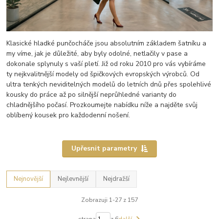
Klasické hladké punčocháče jsou absolutním základem šatníku a
my víme, jak je důležité, aby byly odolné, netlačily v pase a
dokonale splynuly s vaší pletí. Již od roku 2010 pro vás vybíráme
ty nejkvalitnější modely od špičkových evropských výrobců. Od
ultra tenkých neviditelných modelů do letních dnů přes spolehlivé
kousky do práce až po silnější neprůhledné varianty do
chladnějšího počasí. Prozkoumejte nabídku níže a najděte svůj
oblíbený kousek pro každodenní nošení.
Upřesnit parametry
Nejnovější
Nejlevnější
Nejdražší
Zobrazuji 1-27 z 157
strana
z 6
další