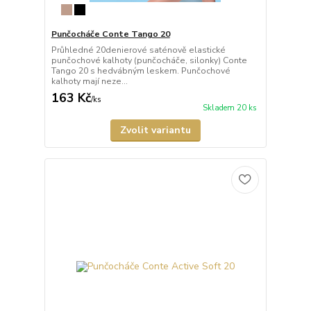
Punčocháče Conte Tango 20
Průhledné 20denierové saténově elastické
punčochové kalhoty (punčocháče, silonky) Conte
Tango 20 s hedvábným leskem. Punčochové
kalhoty mají neze...
163 Kč
/
ks
Skladem 20 ks
Zvolit variantu