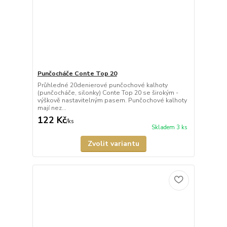
Punčocháče Conte Top 20
Průhledné 20denierové punčochové kalhoty
(punčocháče, silonky) Conte Top 20 se širokým -
výškově nastavitelným pasem. Punčochové kalhoty
mají nez...
122 Kč
/
ks
Skladem 3 ks
Zvolit variantu