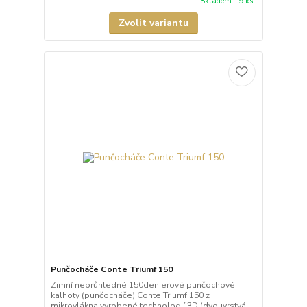
Skladem 19 ks
Zvolit variantu
Punčocháče Conte Triumf 150
Zimní neprůhledné 150denierové punčochové
kalhoty (punčocháče) Conte Triumf 150 z
mikrovlákna vyrobené technologií 3D (dvouvrstvá