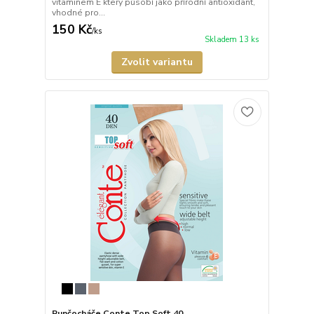
vitaminem E který působí jako přírodní antioxidant,
vhodné pro...
150 Kč
/
ks
Skladem 13 ks
Zvolit variantu
Punčocháče Conte Top Soft 40