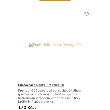
Punčocháče Conte Prestige 20
Průhledné 20denierové punčochové kalhoty
(punčocháče, silonky) Conte Prestige 20 s
hedvábným vzhledem vyrobené z multifíbry
LYCRA®. Punčochové ka...
170 Kč
/
ks