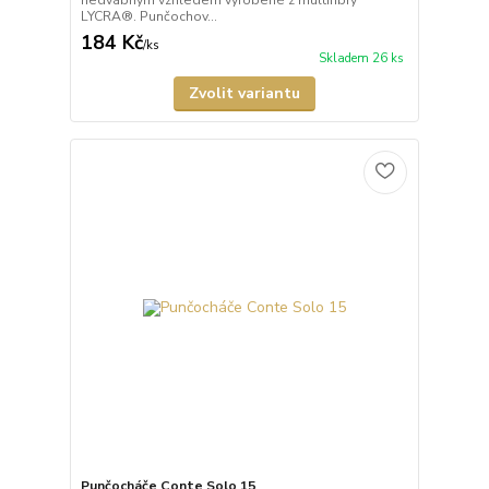
hedvábným vzhledem vyrobené z multifíbry
LYCRA®. Punčochov...
184 Kč
/
ks
Skladem 26 ks
Zvolit variantu
Punčocháče Conte Solo 15