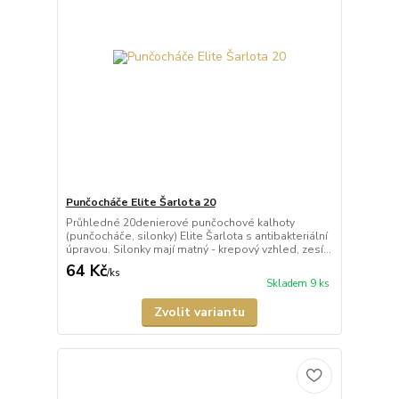
Punčocháče Elite Šarlota 20
Průhledné 20denierové punčochové kalhoty
(punčocháče, silonky) Elite Šarlota s antibakteriální
úpravou. Silonky mají matný - krepový vzhled, zesí...
64 Kč
/
ks
Skladem 9 ks
Zvolit variantu