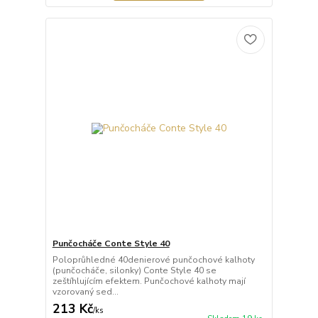
Punčocháče Conte Style 40
Poloprůhledné 40denierové punčochové kalhoty
(punčocháče, silonky) Conte Style 40 se
zeštíhlujícím efektem. Punčochové kalhoty mají
vzorovaný sed...
213 Kč
/
ks