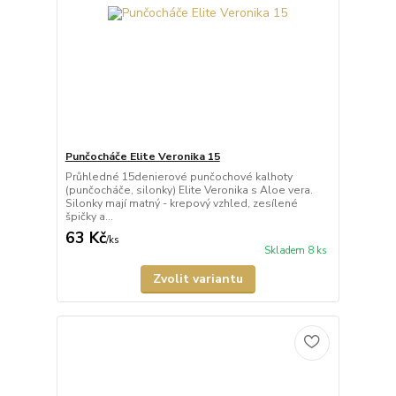
Punčocháče Elite Veronika 15
Průhledné 15denierové punčochové kalhoty
(punčocháče, silonky) Elite Veronika s Aloe vera.
Silonky mají matný - krepový vzhled, zesílené
špičky a...
63 Kč
/
ks
Skladem 8 ks
Zvolit variantu