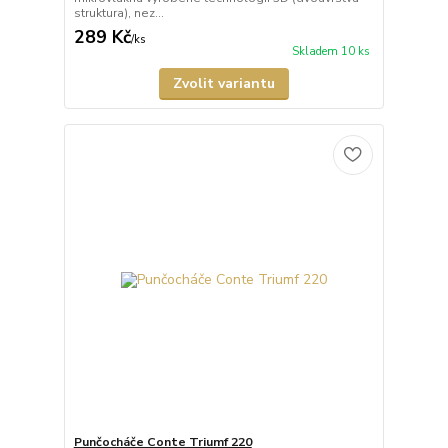
struktura), nez...
289 Kč
/
ks
Skladem 10 ks
Zvolit variantu
Punčocháče Conte Triumf 220