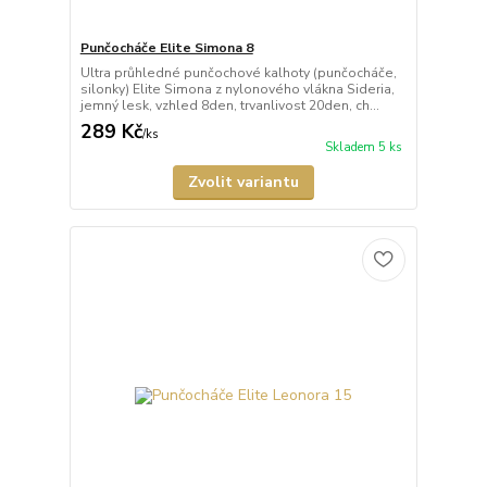
Punčocháče Elite Simona 8
Ultra průhledné punčochové kalhoty (punčocháče,
silonky) Elite Simona z nylonového vlákna Sideria,
jemný lesk, vzhled 8den, trvanlivost 20den, ch...
289 Kč
/
ks
Skladem 5 ks
Zvolit variantu