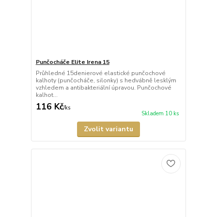
Punčocháče Elite Irena 15
Průhledné 15denierové elastické punčochové
kalhoty (punčocháče, silonky) s hedvábně lesklým
vzhledem a antibakteriální úpravou. Punčochové
kalhot...
116 Kč
/
ks
Skladem 10 ks
Zvolit variantu