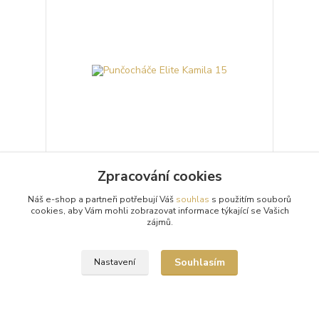
Zpracování cookies
Punčocháče Elite Kamila 15
Náš e-shop a partneři potřebují Váš
souhlas
s použitím souborů
Průhledné 15denierové punčochové kalhoty
cookies, aby Vám mohli zobrazovat informace týkající se Vašich
(punčocháče, silonky) Elite Kamila s matným -
zájmů.
krepovým vzhledem, nezesíleným sedem, malým
klínkem a nevi...
109 Kč
/
ks
Souhlasím
Nastavení
Skladem 12 ks
Zvolit variantu