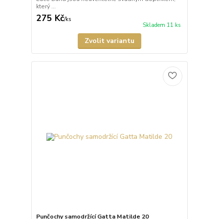
který ...
275 Kč
/
ks
Skladem 11 ks
Zvolit variantu
Punčochy samodržící Gatta Matilde 20