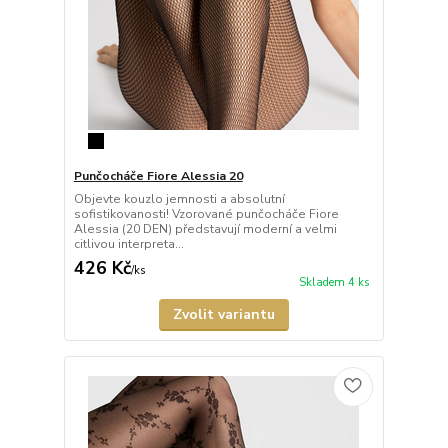
Punčocháče Fiore Alessia 20
Objevte kouzlo jemnosti a absolutní
sofistikovanosti! Vzorované punčocháče Fiore
Alessia (20 DEN) představují moderní a velmi
citlivou interpreta...
426 Kč
/
ks
Skladem 4 ks
Zvolit variantu