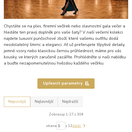
Chystáte se na ples, firemní večírek nebo slavnostní gala večer a
hledáte ten pravý doplněk pro vaše šaty? V naší večerní kolekci
najdete luxusní punčochové zboží, které vašemu outfitu dodá
neodolatelný šmrnc a eleganci. Ať už preferujete třpytivé detaily,
jemné vzory nebo klasickou černou průhlednost, máme pro vás
kousky, ve kterých zaručeně zazáříte. Prohlédněte si naši nabídku
a buďte nezapomenutelnou hvězdou každého večírku.
Upřesnit parametry
Nejnovější
Nejlevnější
Nejdražší
Zobrazuji 1-27 z 304
strana
z 12
další