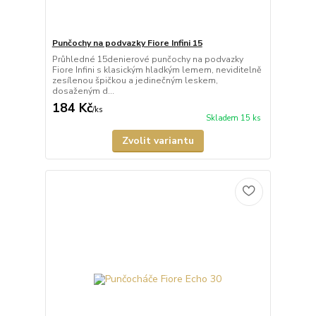
Punčochy na podvazky Fiore Infini 15
Průhledné 15denierové punčochy na podvazky
Fiore Infini s klasickým hladkým lemem, neviditelně
zesílenou špičkou a jedinečným leskem,
dosaženým d...
184 Kč
/
ks
Skladem 15 ks
Zvolit variantu