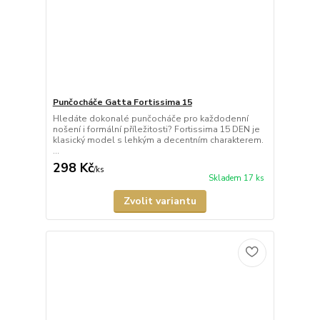
Punčocháče Gatta Fortissima 15
Hledáte dokonalé punčocháče pro každodenní
nošení i formální příležitosti? Fortissima 15 DEN je
klasický model s lehkým a decentním charakterem.
...
298 Kč
/
ks
Skladem 17 ks
Zvolit variantu