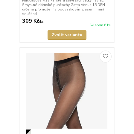
Nadčasová klasika, která slaví svůj velký návrat.
Smyslné dámské punčochy Gatta Venus 15 DEN
určené pro nošení s podvazkovým pásem (není
součástí...
309 Kč
/
ks
Skladem 6 ks
Zvolit variantu