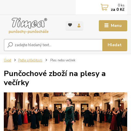
0
ks
za
0 Kč
Menu
Hledat
Úvod
Podle příležitosti
Ples nebo večírek
Punčochové zboží na plesy a
večírky