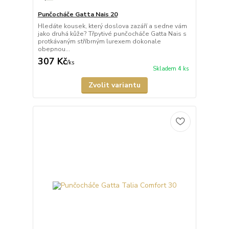
Punčocháče Gatta Nais 20
Hledáte kousek, který doslova zazáří a sedne vám
jako druhá kůže? Třpytivé punčocháče Gatta Nais s
protkávaným stříbrným lurexem dokonale
obepnou...
307 Kč
/
ks
Skladem 4 ks
Zvolit variantu