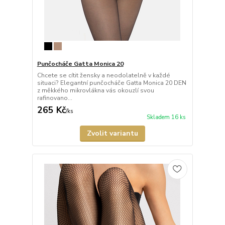
Punčocháče Gatta Monica 20
Chcete se cítit žensky a neodolatelně v každé
situaci? Elegantní punčocháče Gatta Monica 20 DEN
z měkkého mikrovlákna vás okouzlí svou
rafinovano...
265 Kč
/
ks
Skladem 16 ks
Zvolit variantu