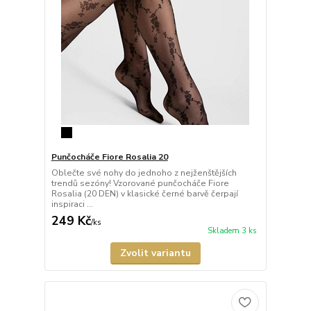
Punčocháče Fiore Rosalia 20
Oblečte své nohy do jednoho z nejženštějších
trendů sezóny! Vzorované punčocháče Fiore
Rosalia (20 DEN) v klasické černé barvě čerpají
inspiraci ...
249 Kč
/
ks
Skladem 3 ks
Zvolit variantu