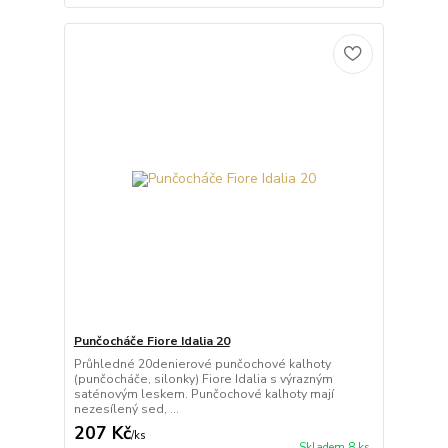
Punčocháče Fiore Idalia 20
Průhledné 20denierové punčochové kalhoty
(punčocháče, silonky) Fiore Idalia s výrazným
saténovým leskem. Punčochové kalhoty mají
nezesílený sed, ...
207 Kč
/
ks
Skladem 8 ks