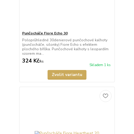
Punčocháče Fiore Echo 30
Poloprůhledné 30denierové punčochové kalhoty
(punčocháče, silonky) Fiore Echo s efektem
plochého bříška. Punčochové kalhoty s leopardím
vzorem ma...
324 Kč
/
ks
Skladem 1 ks
Zvolit variantu