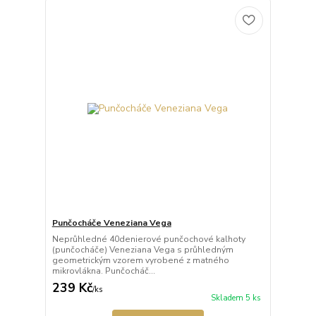
Punčocháče Veneziana Vega
Neprůhledné 40denierové punčochové kalhoty
(punčocháče) Veneziana Vega s průhledným
geometrickým vzorem vyrobené z matného
mikrovlákna. Punčocháč...
239 Kč
/
ks
Skladem 5 ks