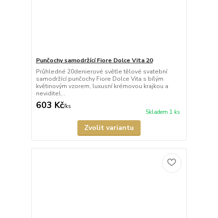
Punčochy samodržící Fiore Dolce Vita 20
Průhledné 20denierové světle tělové svatební
samodržící punčochy Fiore Dolce Vita s bílým
květinovým vzorem, luxusní krémovou krajkou a
neviditel...
603 Kč
/
ks
Skladem 1 ks
Zvolit variantu