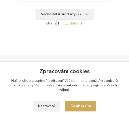
Načíst další produkty (27)
strana
z 3
další
Zpracování cookies
Doprava zdarma od 1500 Kč
Nakupte své oblíbené kousky a poštovné zaplatíme za vás.
Náš e-shop a partneři potřebují Váš
souhlas
s použitím souborů
cookies, aby Vám mohli zobrazovat informace týkající se Vašich
Pečlivá expedice
zájmů.
Vaše objednávky balíme s maximální péčí a odesíláme 2x
týdně.
Souhlasím
Nastavení
Tradice a spolehlivost
Již od roku 2010 oblékáme vaše nohy do luxusu. Děkujeme!