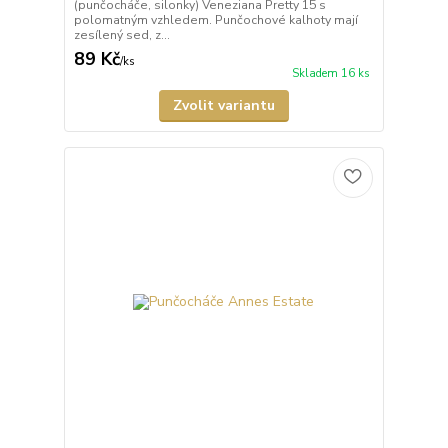
(punčocháče, silonky) Veneziana Pretty 15 s
polomatným vzhledem. Punčochové kalhoty mají
zesílený sed, z...
89 Kč
/
ks
Skladem 16 ks
Zvolit variantu