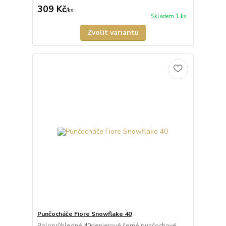
309 Kč
/
ks
Skladem 1 ks
Zvolit variantu
Punčocháče Fiore Snowflake 40
Poloprůhledné 40denierové černé punčochové