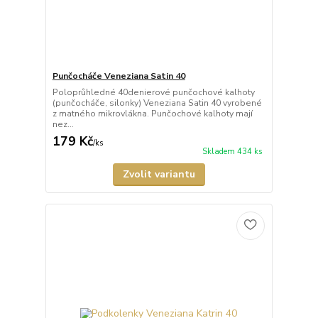
Punčocháče Veneziana Satin 40
Poloprůhledné 40denierové punčochové kalhoty
(punčocháče, silonky) Veneziana Satin 40 vyrobené
z matného mikrovlákna. Punčochové kalhoty mají
nez...
179 Kč
/
ks
Skladem 434 ks
Zvolit variantu