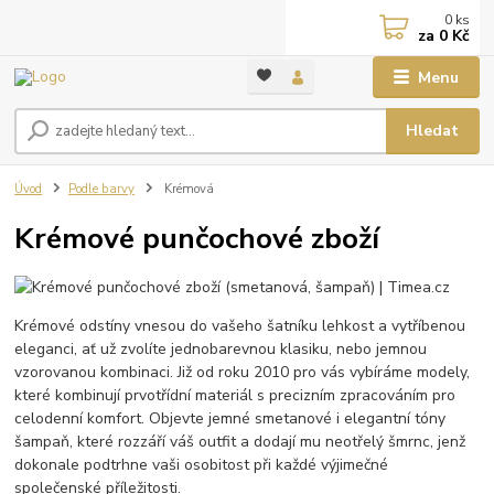
0
ks
za
0 Kč
Menu
Hledat
Úvod
Podle barvy
Krémová
Krémové punčochové zboží
Krémové odstíny vnesou do vašeho šatníku lehkost a vytříbenou
eleganci, ať už zvolíte jednobarevnou klasiku, nebo jemnou
vzorovanou kombinaci. Již od roku 2010 pro vás vybíráme modely,
které kombinují prvotřídní materiál s precizním zpracováním pro
celodenní komfort. Objevte jemné smetanové i elegantní tóny
šampaň, které rozzáří váš outfit a dodají mu neotřelý šmrnc, jenž
dokonale podtrhne vaši osobitost při každé výjimečné
společenské příležitosti.