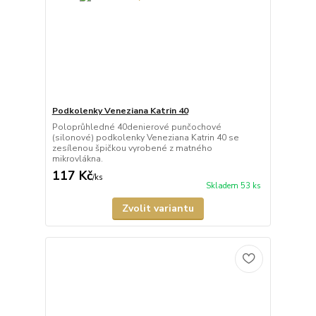
Podkolenky Veneziana Katrin 40
Poloprůhledné 40denierové punčochové
(silonové) podkolenky Veneziana Katrin 40 se
zesílenou špičkou vyrobené z matného
mikrovlákna.
117 Kč
/
ks
Skladem 53 ks
Zvolit variantu