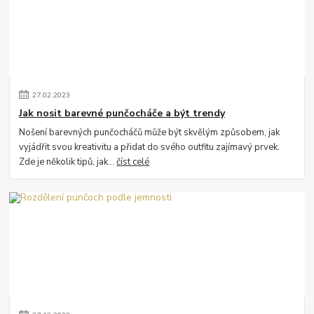
27
.
02
.
2023
Jak nosit barevné punčocháče a být trendy
Nošení barevných punčocháčů může být skvělým způsobem, jak
vyjádřit svou kreativitu a přidat do svého outfitu zajímavý prvek.
Zde je několik tipů, jak...
číst celé