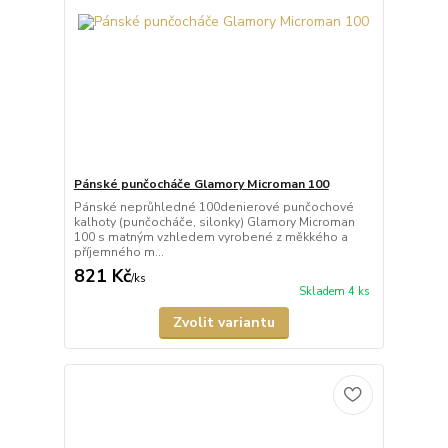
Pánské punčocháče Glamory Microman 100
Pánské neprůhledné 100denierové punčochové
kalhoty (punčocháče, silonky) Glamory Microman
100 s matným vzhledem vyrobené z měkkého a
příjemného m...
821 Kč
/
ks
Skladem 4 ks
Zvolit variantu