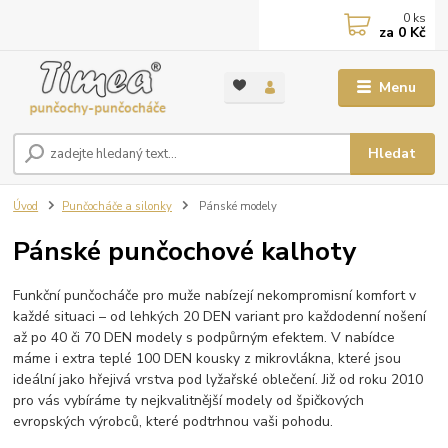
0
ks
za
0 Kč
Menu
Hledat
Úvod
Punčocháče a silonky
Pánské modely
Pánské punčochové kalhoty
Funkční punčocháče pro muže nabízejí nekompromisní komfort v
každé situaci – od lehkých 20 DEN variant pro každodenní nošení
až po 40 či 70 DEN modely s podpůrným efektem. V nabídce
máme i extra teplé 100 DEN kousky z mikrovlákna, které jsou
ideální jako hřejivá vrstva pod lyžařské oblečení. Již od roku 2010
pro vás vybíráme ty nejkvalitnější modely od špičkových
evropských výrobců, které podtrhnou vaši pohodu.