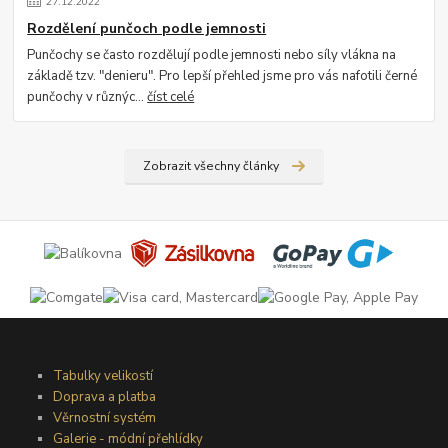
27
.
12
.
2022
Rozdělení punčoch podle jemnosti
Punčochy se často rozdělují podle jemnosti nebo síly vlákna na
základě tzv. "denieru". Pro lepší přehled jsme pro vás nafotili černé
punčochy v různýc...
číst celé
Zobrazit všechny články
Tabulky velikostí
Doprava a platba
Věrnostní systém
Galerie - módní přehlídky