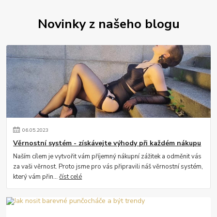
Novinky z našeho blogu
06
.
05
.
2023
Věrnostní systém - získávejte výhody při každém nákupu
Naším cílem je vytvořit vám příjemný nákupní zážitek a odměnit vás
za vaši věrnost. Proto jsme pro vás připravili náš věrnostní systém,
který vám přin...
číst celé