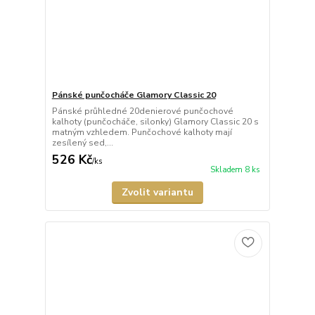
Pánské punčocháče Glamory Classic 20
Pánské průhledné 20denierové punčochové
kalhoty (punčocháče, silonky) Glamory Classic 20 s
matným vzhledem. Punčochové kalhoty mají
zesílený sed,...
526 Kč
/
ks
Skladem 8 ks
Zvolit variantu