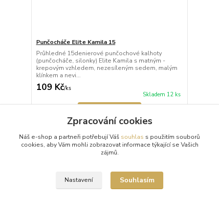
Punčocháče Elite Kamila 15
Průhledné 15denierové punčochové kalhoty
(punčocháče, silonky) Elite Kamila s matným -
krepovým vzhledem, nezesíleným sedem, malým
klínkem a nevi...
109 Kč
/
ks
Skladem 12 ks
Zvolit variantu
Zpracování cookies
Náš e-shop a partneři potřebují Váš
souhlas
s použitím souborů
Načíst další produkty (27)
cookies, aby Vám mohli zobrazovat informace týkající se Vašich
zájmů.
strana
z 6
další
Souhlasím
Nastavení