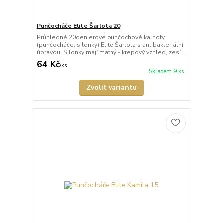
Punčocháče Elite Šarlota 20
Průhledné 20denierové punčochové kalhoty
(punčocháče, silonky) Elite Šarlota s antibakteriální
úpravou. Silonky mají matný - krepový vzhled, zesí...
64 Kč
/
ks
Skladem 9 ks
Zvolit variantu