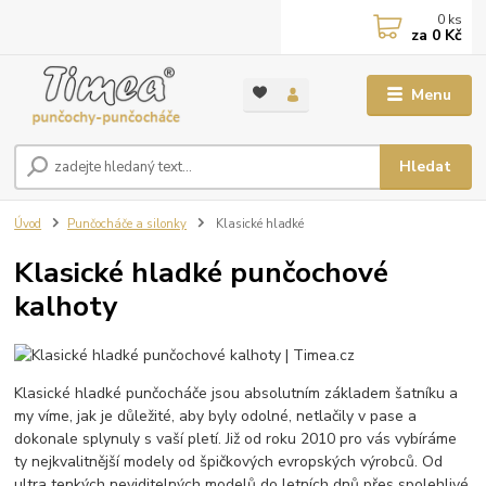
0
ks
za
0 Kč
Menu
Hledat
Úvod
Punčocháče a silonky
Klasické hladké
Klasické hladké punčochové
kalhoty
Klasické hladké punčocháče jsou absolutním základem šatníku a
my víme, jak je důležité, aby byly odolné, netlačily v pase a
dokonale splynuly s vaší pletí. Již od roku 2010 pro vás vybíráme
ty nejkvalitnější modely od špičkových evropských výrobců. Od
ultra tenkých neviditelných modelů do letních dnů přes spolehlivé