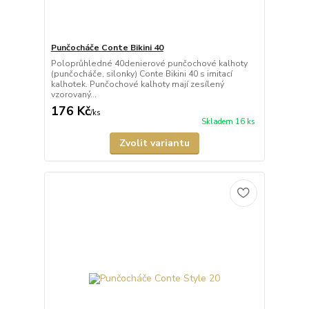
Punčocháče Conte Bikini 40
Poloprůhledné 40denierové punčochové kalhoty
(punčocháče, silonky) Conte Bikini 40 s imitací
kalhotek. Punčochové kalhoty mají zesílený
vzorovaný...
176 Kč
/
ks
Skladem 16 ks
Zvolit variantu