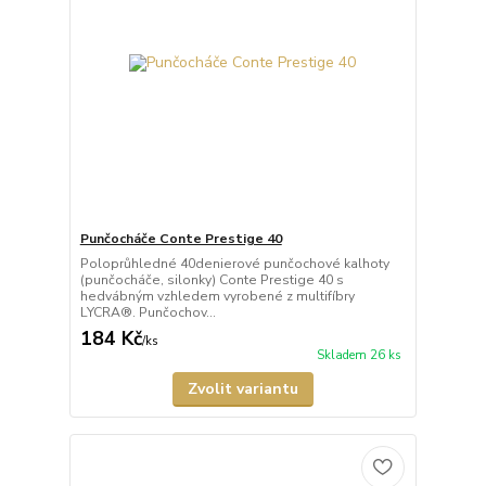
Punčocháče Conte Prestige 40
Poloprůhledné 40denierové punčochové kalhoty
(punčocháče, silonky) Conte Prestige 40 s
hedvábným vzhledem vyrobené z multifíbry
LYCRA®. Punčochov...
184 Kč
/
ks
Skladem 26 ks
Zvolit variantu