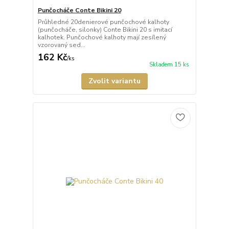
Punčocháče Conte Bikini 20
Průhledné 20denierové punčochové kalhoty
(punčocháče, silonky) Conte Bikini 20 s imitací
kalhotek. Punčochové kalhoty mají zesílený
vzorovaný sed...
162 Kč
/
ks
Skladem 15 ks
Zvolit variantu