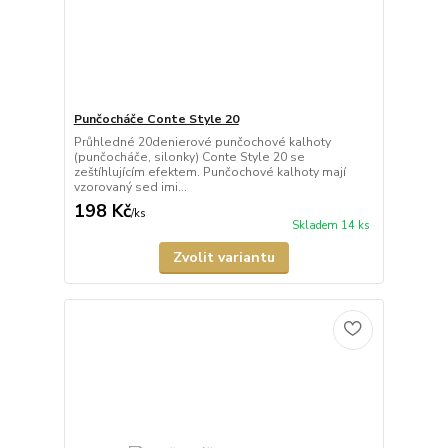
Punčocháče Conte Style 20
Průhledné 20denierové punčochové kalhoty
(punčocháče, silonky) Conte Style 20 se
zeštíhlujícím efektem. Punčochové kalhoty mají
vzorovaný sed imi...
198 Kč
/
ks
Skladem 14 ks
Zvolit variantu