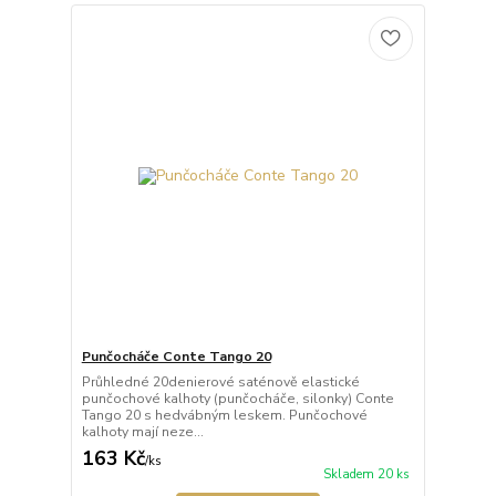
Punčocháče Conte Tango 20
Průhledné 20denierové saténově elastické
punčochové kalhoty (punčocháče, silonky) Conte
Tango 20 s hedvábným leskem. Punčochové
kalhoty mají neze...
163 Kč
/
ks
Skladem 20 ks