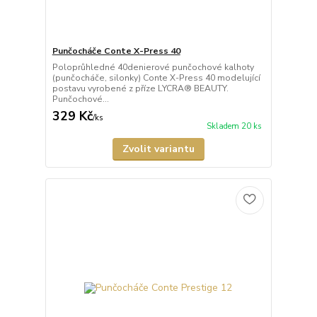
Punčocháče Conte X-Press 40
Poloprůhledné 40denierové punčochové kalhoty
(punčocháče, silonky) Conte X-Press 40 modelující
postavu vyrobené z příze LYCRA® BEAUTY.
Punčochové...
329 Kč
/
ks
Skladem 20 ks
Zvolit variantu