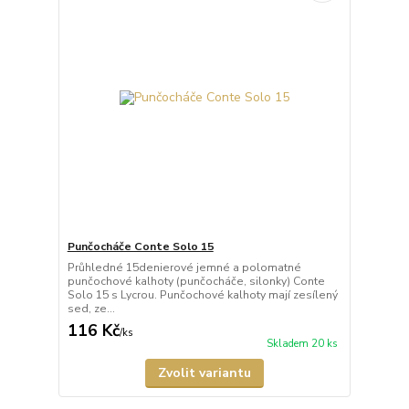
Punčocháče Conte Solo 15
Průhledné 15denierové jemné a polomatné
punčochové kalhoty (punčocháče, silonky) Conte
Solo 15 s Lycrou. Punčochové kalhoty mají zesílený
sed, ze...
116 Kč
/
ks
Skladem 20 ks
Zvolit variantu