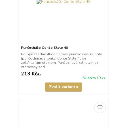
Punčocháče Conte Style 40
Poloprůhledné 40denierové punčochové kalhoty
(punčocháče, silonky) Conte Style 40 se
zeštíhlujícím efektem. Punčochové kalhoty mají
vzorovaný sed...
213 Kč
/
ks
Skladem 19 ks
Zvolit variantu