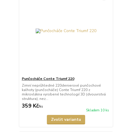
Punčocháče Conte Triumf 220
Zimní neprůhledné 220denierové punčochové
kalhoty (punčocháče) Conte Triumf 220 z
mikrovlákna vyrobené technologií 3D (dvouvrstvá
struktura), nez...
359 Kč
/
ks
Skladem 10 ks
Zvolit variantu