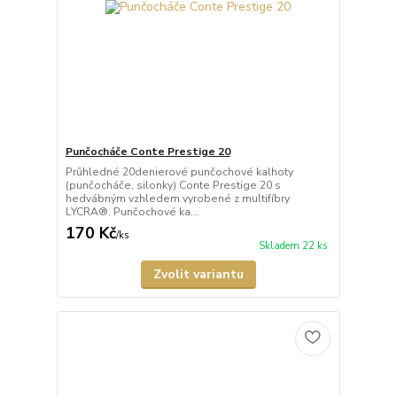
Punčocháče Conte Prestige 20
Průhledné 20denierové punčochové kalhoty
(punčocháče, silonky) Conte Prestige 20 s
hedvábným vzhledem vyrobené z multifíbry
LYCRA®. Punčochové ka...
170 Kč
/
ks
Skladem 22 ks
Zvolit variantu