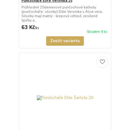
Punčocháče Elite Veronika 15
Průhledné 15denierové punčochové kalhoty
(punčocháče, silonky) Elite Veronika s Aloe vera.
Silonky mají matný - krepový vzhled, zesílené
špičky a...
63 Kč
/
ks
Skladem 8 ks
Zvolit variantu