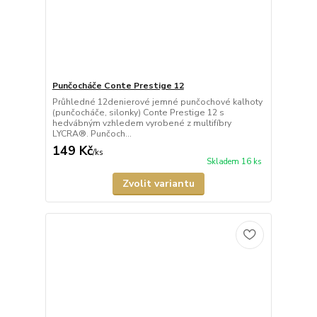
Punčocháče Conte Prestige 12
Průhledné 12denierové jemné punčochové kalhoty
(punčocháče, silonky) Conte Prestige 12 s
hedvábným vzhledem vyrobené z multifíbry
LYCRA®. Punčoch...
149 Kč
/
ks
Skladem 16 ks
Zvolit variantu