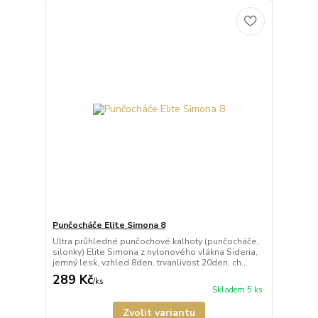
Punčocháče Elite Simona 8
Ultra průhledné punčochové kalhoty (punčocháče,
silonky) Elite Simona z nylonového vlákna Sideria,
jemný lesk, vzhled 8den, trvanlivost 20den, ch...
289 Kč
/
ks
Skladem 5 ks
Zvolit variantu