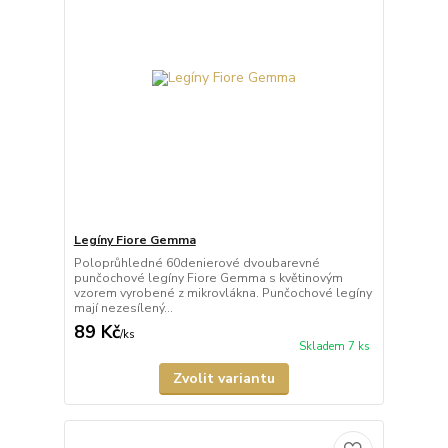
Legíny Fiore Gemma
Poloprůhledné 60denierové dvoubarevné
punčochové legíny Fiore Gemma s květinovým
vzorem vyrobené z mikrovlákna. Punčochové legíny
mají nezesílený...
89 Kč
/
ks
Skladem 7 ks
Zvolit variantu