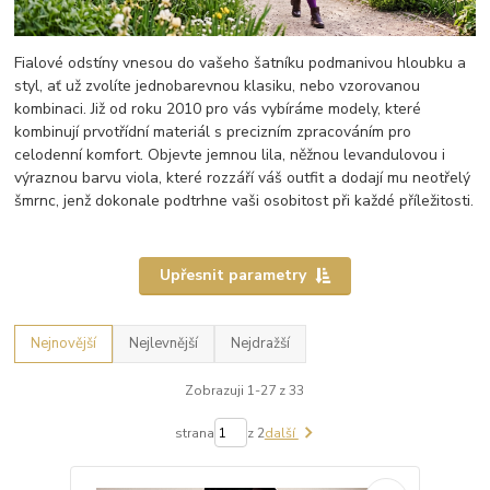
Fialové odstíny vnesou do vašeho šatníku podmanivou hloubku a
styl, ať už zvolíte jednobarevnou klasiku, nebo vzorovanou
kombinaci. Již od roku 2010 pro vás vybíráme modely, které
kombinují prvotřídní materiál s precizním zpracováním pro
celodenní komfort. Objevte jemnou lila, něžnou levandulovou i
výraznou barvu viola, které rozzáří váš outfit a dodají mu neotřelý
šmrnc, jenž dokonale podtrhne vaši osobitost při každé příležitosti.
Upřesnit parametry
Nejnovější
Nejlevnější
Nejdražší
Zobrazuji 1-27 z 33
strana
z 2
další