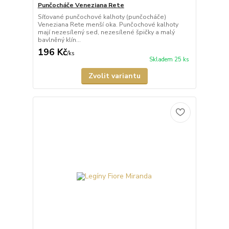
Punčocháče Veneziana Rete
Síťované punčochové kalhoty (punčocháče)
Veneziana Rete menší oka. Punčochové kalhoty
mají nezesílený sed, nezesílené špičky a malý
bavlněný klín...
196 Kč
/
ks
Skladem 25 ks
Zvolit variantu