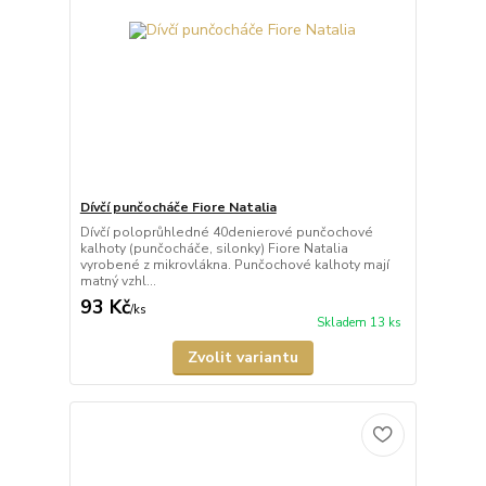
Dívčí punčocháče Fiore Natalia
Dívčí poloprůhledné 40denierové punčochové
kalhoty (punčocháče, silonky) Fiore Natalia
vyrobené z mikrovlákna. Punčochové kalhoty mají
matný vzhl...
93 Kč
/
ks
Skladem 13 ks
Zvolit variantu