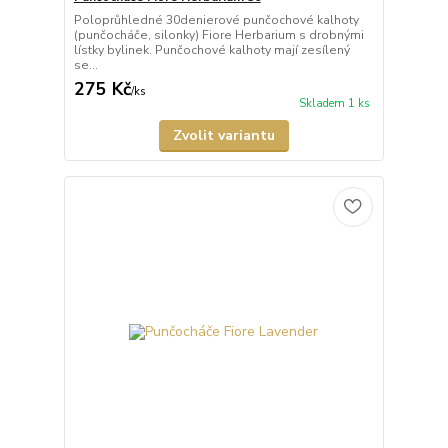
Poloprůhledné 30denierové punčochové kalhoty
(punčocháče, silonky) Fiore Herbarium s drobnými
lístky bylinek. Punčochové kalhoty mají zesílený
se...
275 Kč
/
ks
Skladem 1 ks
Zvolit variantu