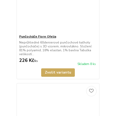
Punčocháče Fiore Ofelia
Neprůhledné 60denierové punčochové kalhoty
(punčocháče) s 3D vzorem, mikrovlákno. Složení:
81% polyamid, 18% elastan, 1% bavlna Tabulka
velikostí...
226 Kč
/
ks
Skladem 8 ks
Zvolit variantu