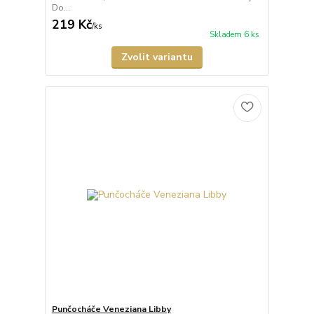
Do...
219 Kč
/
ks
Skladem 6 ks
Zvolit variantu
Punčocháče Veneziana Libby