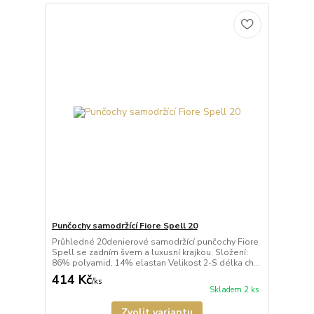
Punčochy samodržící Fiore Spell 20
Průhledné 20denierové samodržící punčochy Fiore
Spell se zadním švem a luxusní krajkou. Složení:
86% polyamid, 14% elastan Velikost 2-S délka ch...
414 Kč
/
ks
Skladem 2 ks
Zvolit variantu