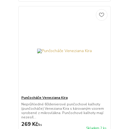
Punčocháče Veneziana Kira
Neprůhledné 60denierové punčochové kalhoty
(punčocháče) Veneziana Kira s károvaným vzorem
vyrobené z mikrovlákna. Punčochové kalhoty mají
nezesíl...
269 Kč
/
ks
Skladem 2 ks