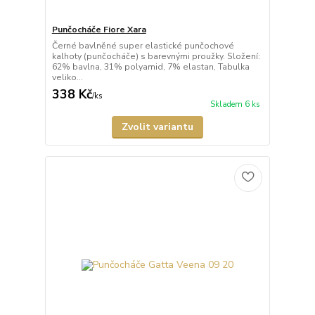
Punčocháče Fiore Xara
Černé bavlněné super elastické punčochové
kalhoty (punčocháče) s barevnými proužky. Složení:
62% bavlna, 31% polyamid, 7% elastan, Tabulka
veliko...
338 Kč
/
ks
Skladem 6 ks
Zvolit variantu