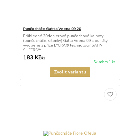
Punčocháče Gatta Veena 09 20
Průhledné 20denierové punčochové kalhoty
(punčocháče, silonky) Gatta Veena 09 s puntíky
vyrobené z příze LYCRA® technologií SATIN
SHEERS™.
183 Kč
/
ks
Skladem 1 ks
Zvolit variantu