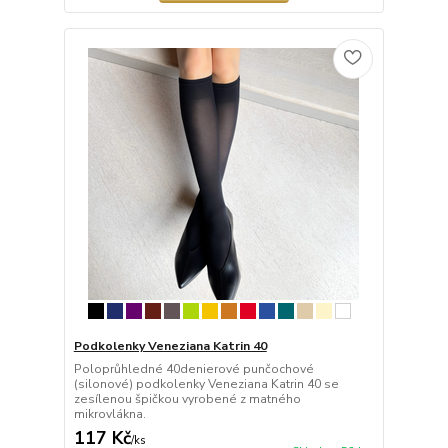
Podkolenky Veneziana Katrin 40
Poloprůhledné 40denierové punčochové
(silonové) podkolenky Veneziana Katrin 40 se
zesílenou špičkou vyrobené z matného
mikrovlákna.
117 Kč
/
ks