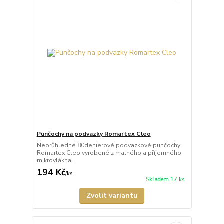
Punčochy na podvazky Romartex Cleo
Neprůhledné 80denierové podvazkové punčochy
Romartex Cleo vyrobené z matného a příjemného
mikrovlákna.
194 Kč
/
ks
Skladem 17 ks
Zvolit variantu