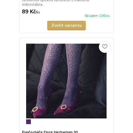
zesílenou špičkou vyrobené z matného
mikrovlákna.
89 Kč
/
ks
Skladem 106 ks
Zvolit variantu
Punčocháče Fiore Herbarium 30