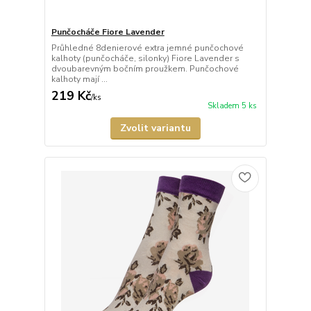
Punčocháče Fiore Lavender
Průhledné 8denierové extra jemné punčochové
kalhoty (punčocháče, silonky) Fiore Lavender s
dvoubarevným bočním proužkem. Punčochové
kalhoty mají ...
219 Kč
/
ks
Skladem 5 ks
Zvolit variantu