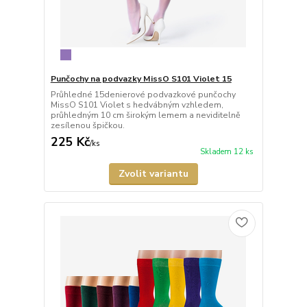
Punčochy na podvazky MissO S101 Violet 15
Průhledné 15denierové podvazkové punčochy
MissO S101 Violet s hedvábným vzhledem,
průhledným 10 cm širokým lemem a neviditelně
zesílenou špičkou.
225 Kč
/
ks
Skladem 12 ks
Zvolit variantu