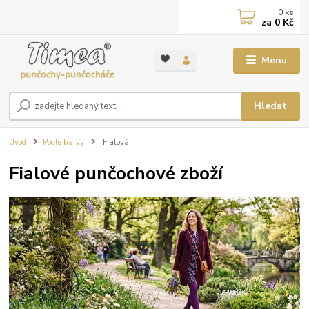
0
ks
za
0 Kč
Menu
Hledat
Úvod
Podle barvy
Fialová
Fialové punčochové zboží