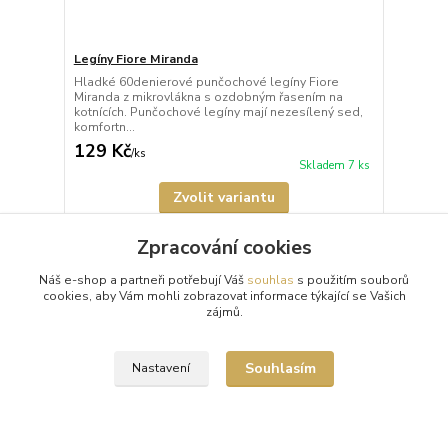
Legíny Fiore Miranda
Hladké 60denierové punčochové legíny Fiore
Miranda z mikrovlákna s ozdobným řasením na
kotnících. Punčochové legíny mají nezesílený sed,
komfortn...
129 Kč
/
ks
Skladem 7 ks
Zvolit variantu
Zpracování cookies
Načíst další produkty (6)
Náš e-shop a partneři potřebují Váš
souhlas
s použitím souborů
cookies, aby Vám mohli zobrazovat informace týkající se Vašich
strana
z 2
další
zájmů.
Souhlasím
Nastavení