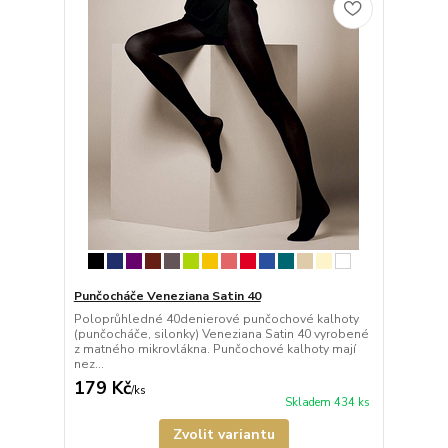
Punčocháče Veneziana Satin 40
Poloprůhledné 40denierové punčochové kalhoty
(punčocháče, silonky) Veneziana Satin 40 vyrobené
z matného mikrovlákna. Punčochové kalhoty mají
nez...
179 Kč
/
ks
Skladem 434 ks
Zvolit variantu