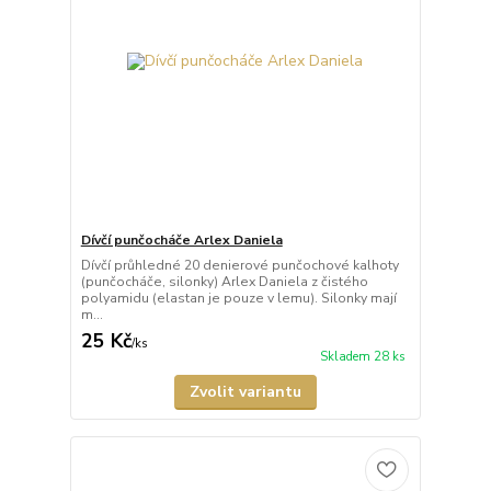
Dívčí punčocháče Arlex Daniela
Dívčí průhledné 20 denierové punčochové kalhoty
(punčocháče, silonky) Arlex Daniela z čistého
polyamidu (elastan je pouze v lemu). Silonky mají
m...
25 Kč
/
ks
Skladem 28 ks
Zvolit variantu