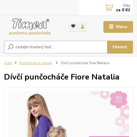
0
ks
za
0 Kč
Menu
Hledat
Úvod
Punčocháče a silonky
Dívčí punčocháče Fiore Natalia
Dívčí punčocháče Fiore Natalia