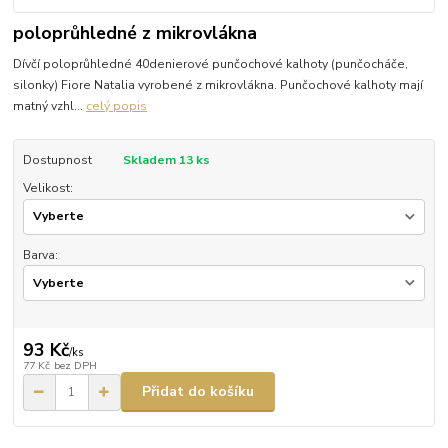
poloprůhledné z mikrovlákna
Dívčí poloprůhledné 40denierové punčochové kalhoty (punčocháče,
silonky) Fiore Natalia vyrobené z mikrovlákna. Punčochové kalhoty mají
matný vzhl...
celý popis
Dostupnost
Skladem 13 ks
Velikost:
Barva:
93 Kč
/
ks
77 Kč
bez DPH
Přidat do košíku