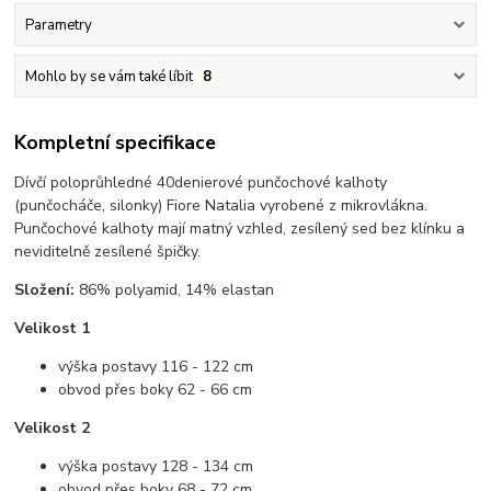
Parametry
Mohlo by se vám také líbit
8
Kompletní specifikace
Dívčí poloprůhledné 40denierové punčochové kalhoty
(punčocháče, silonky) Fiore Natalia vyrobené z mikrovlákna.
Punčochové kalhoty mají matný vzhled, zesílený sed bez klínku a
neviditelně zesílené špičky.
Složení:
86% polyamid, 14% elastan
Velikost 1
výška postavy 116 - 122 cm
obvod přes boky 62 - 66 cm
Velikost 2
výška postavy 128 - 134 cm
obvod přes boky 68 - 72 cm