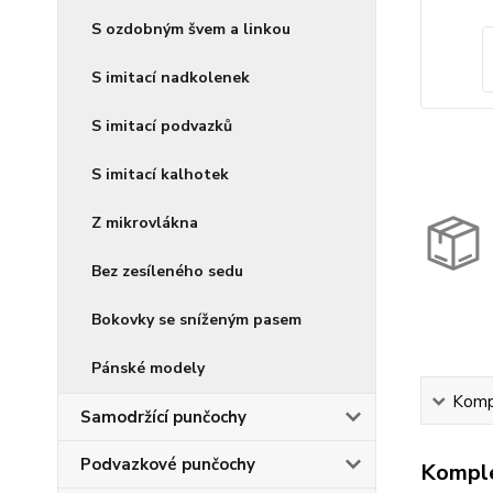
S ozdobným švem a linkou
S imitací nadkolenek
S imitací podvazků
S imitací kalhotek
Z mikrovlákna
Bez zesíleného sedu
Bokovky se sníženým pasem
Pánské modely
Kompl
Samodržící punčochy
Podvazkové punčochy
Komple