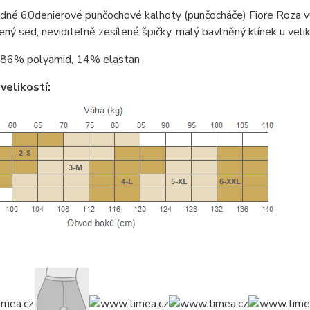
dné 60denierové punčochové kalhoty (punčocháče) Fiore Roza v
lený sed, neviditelně zesílené špičky, malý bavlněný klínek u veli
86% polyamid, 14% elastan
velikostí: