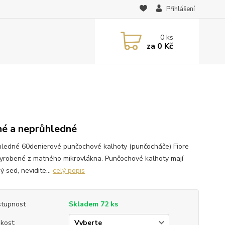
Přihlášení
0
ks
za
0 Kč
é a neprůhledné
ledné 60denierové punčochové kalhoty (punčocháče) Fiore
yrobené z matného mikrovlákna. Punčochové kalhoty mají
ý sed, nevidite...
celý popis
tupnost
Skladem 72 ks
ikost: