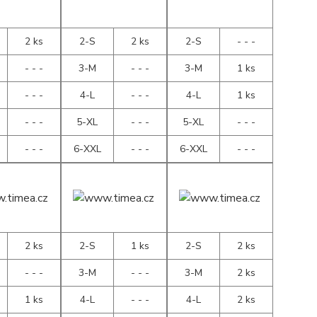
2 ks
2-S
2 ks
2-S
- - -
- - -
3-M
- - -
3-M
1 ks
- - -
4-L
- - -
4-L
1 ks
- - -
5-XL
- - -
5-XL
- - -
- - -
6-XXL
- - -
6-XXL
- - -
2 ks
2-S
1 ks
2-S
2 ks
- - -
3-M
- - -
3-M
2 ks
1 ks
4-L
- - -
4-L
2 ks