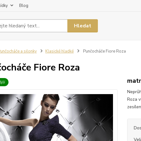
lídky
Blog
Hledat
unčocháče a silonky
Klasické hladké
Punčocháče Fiore Roza
ocháče Fiore Roza
matn
jší
Neprůh
Roza v
zesílen
Dos
Vel