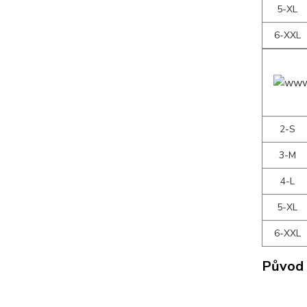
5-XL
6-XXL
2-S
3-M
4-L
5-XL
6-XXL
Původ 