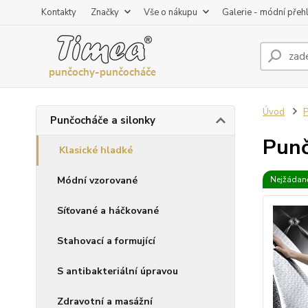
Kontakty
Značky
Vše o nákupu
Galerie - módní přeh
Úvod
P
Punčocháče a silonky
Punč
Klasické hladké
Módní vzorované
Nejžádaně
Síťované a háčkované
Stahovací a formující
S antibakteriální úpravou
Zdravotní a masážní