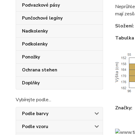
Podvazkové pásy
Neprůhle
mají zesí
Punčochové legíny
Složení:
Nadkolenky
Tabulka 
Podkolenky
Ponožky
Ochrana stehen
Doplňky
Vybírejte podle...
Značky:
Podle barvy
Podle vzoru