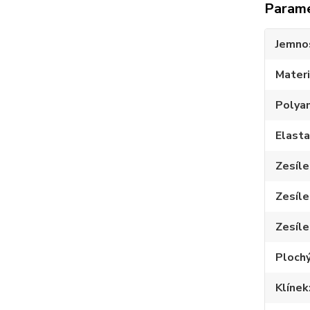
Param
Jemno
Materi
Polya
Elast
Zesíle
Zesíle
Zesíle
Plochý
Klínek