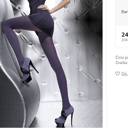
Bar
24
204
Číslo p
Značka:
Do 