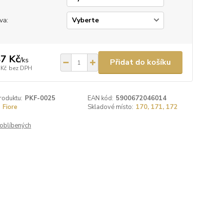
va:
7 Kč
/
ks
Přidat do košíku
 Kč
bez DPH
roduktu:
PKF-0025
EAN kód:
5900672046014
Fiore
Skladové místo:
170, 171, 172
oblíbených