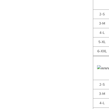
2-S
3-M
4-L
5-XL
6-XXL
2-S
3-M
4-L