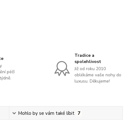
Tradice a
ce
spolehlivost
y
Již od roku 2010
lní péčí
oblékáme vaše nohy do
týdně.
luxusu. Děkujeme!
Mohlo by se vám také líbit
7