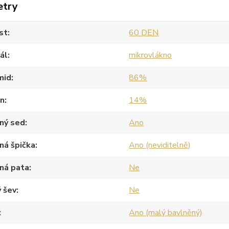
etry
st
60 DEN
ál
mikrovlákno
mid
86%
an
14%
ný sed
Ano
ná špička
Ano (neviditelně)
ná pata
Ne
 šev
Ne
Ano (malý bavlněný)