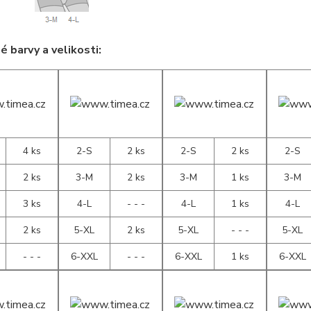
 barvy a velikosti:
4 ks
2-S
2 ks
2-S
2 ks
2-S
2 ks
3-M
2 ks
3-M
1 ks
3-M
3 ks
4-L
- - -
4-L
1 ks
4-L
2 ks
5-XL
2 ks
5-XL
- - -
5-XL
- - -
6-XXL
- - -
6-XXL
1 ks
6-XXL