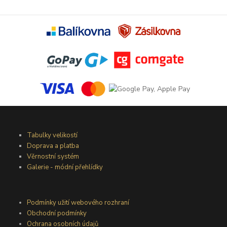
Tabulky velikostí
Doprava a platba
Věrnostní systém
Galerie - módní přehlídky
Podmínky užití webového rozhraní
Obchodní podmínky
Ochrana osobních údajů