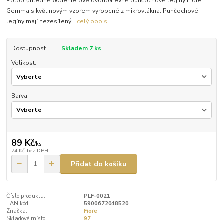
Poloprůhledné 60denierové dvoubarevné punčochové legíny Fiore
Gemma s květinovým vzorem vyrobené z mikrovlákna. Punčochové
legíny mají nezesílený...
celý popis
Dostupnost
Skladem 7 ks
Velikost:
Barva:
89 Kč
/
ks
74 Kč
bez DPH
Přidat do košíku
Číslo produktu:
PLF-0021
EAN kód:
5900672048520
Značka:
Fiore
Skladové místo:
97