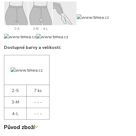
Dostupné barvy a velikosti:
2-S
7 ks
3-M
- - -
4-L
- - -
Původ zboží