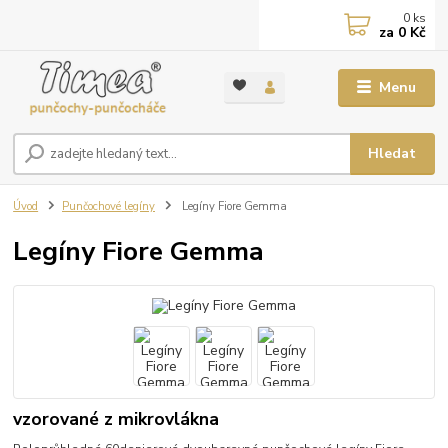
0
ks
za
0 Kč
Menu
Hledat
Úvod
Punčochové legíny
Legíny Fiore Gemma
Legíny Fiore Gemma
vzorované z mikrovlákna