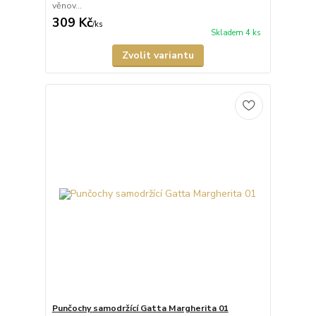
věnov...
309 Kč
/
ks
Skladem 4 ks
Zvolit variantu
Punčochy samodržící Gatta Margherita 01