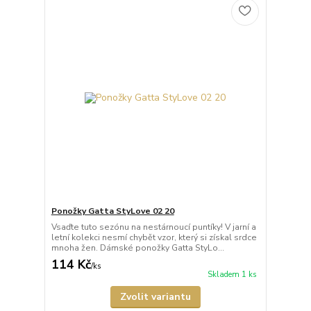
Ponožky Gatta StyLove 02 20
Vsaďte tuto sezónu na nestárnoucí puntíky! V jarní a
letní kolekci nesmí chybět vzor, který si získal srdce
mnoha žen. Dámské ponožky Gatta StyLo...
114 Kč
/
ks
Skladem 1 ks
Zvolit variantu