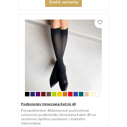
Zvolit variantu
Podkolenky Veneziana Katrin 40
Poloprůhledné 40denierové punčochové
(silonové) podkolenky Veneziana Katrin 40 se
zesílenou špičkou vyrobené z matného
mikrovlákna.