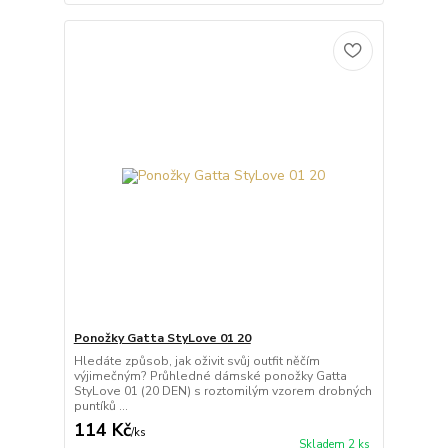
Ponožky Gatta StyLove 01 20
Hledáte způsob, jak oživit svůj outfit něčím
výjimečným? Průhledné dámské ponožky Gatta
StyLove 01 (20 DEN) s roztomilým vzorem drobných
puntíků ...
114 Kč
/
ks
Skladem 2 ks