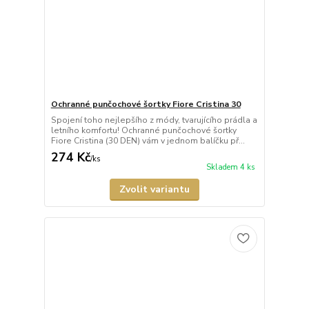
Ochranné punčochové šortky Fiore Cristina 30
Spojení toho nejlepšího z módy, tvarujícího prádla a
letního komfortu! Ochranné punčochové šortky
Fiore Cristina (30 DEN) vám v jednom balíčku př...
274 Kč
/
ks
Skladem 4 ks
Zvolit variantu