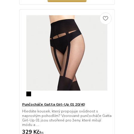
Punčocháče Gatta Girl-Up 01 20/40
Hledáte kousek, který propojuje svůdnost s
naprostým pohodlím? Vzorované punčocháče Gatta
Girl-Up 01 jsou stvořené pro ženy, které milují
módu a ...
329 Kč
/
ks