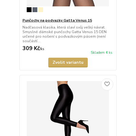
Punčochy na podvazky Gatta Venus 15
Nadčasová klasika, která slaví svůj velký návrat.
Smyslné dámské punčochy Gatta Venus 15 DEN
určené pro nošení s podvazkovým pásem (není
součástí...
309 Kč
/
ks
Skladem 4 ks
Zvolit variantu