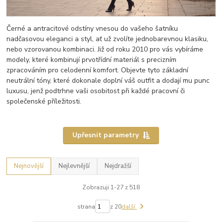
Černé a antracitové odstíny vnesou do vašeho šatníku
nadčasovou eleganci a styl, ať už zvolíte jednobarevnou klasiku,
nebo vzorovanou kombinaci. Již od roku 2010 pro vás vybíráme
modely, které kombinují prvotřídní materiál s precizním
zpracováním pro celodenní komfort. Objevte tyto základní
neutrální tóny, které dokonale doplní váš outfit a dodají mu punc
luxusu, jenž podtrhne vaši osobitost při každé pracovní či
společenské příležitosti.
Upřesnit parametry
Nejnovější
Nejlevnější
Nejdražší
Zobrazuji 1-27 z 518
strana
z 20
další