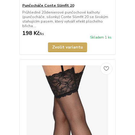
Punčocháče Conte Slimfit 20
Průhledné 20denierové punčochové kalhoty
(punčocháče, silonky) Conte Slimfit 20 se širokým
stahujícím pasem, který vytváří efekt plochého
břicha....
198 Kč
/
ks
Skladem 1 ks
Zvolit variantu