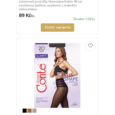
(silonové) ponožky Veneziana Katrin 40 se
zesílenou špičkou vyrobené z matného
mikrovlákna.
89 Kč
/
ks
Skladem 106 ks
Zvolit variantu