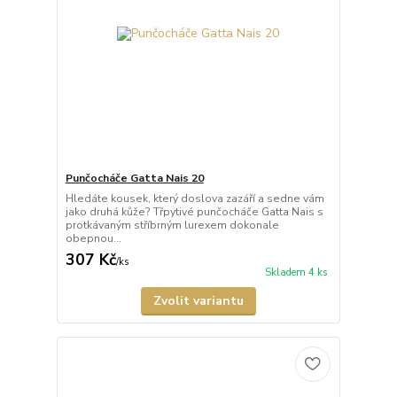
Punčocháče Gatta Nais 20
Hledáte kousek, který doslova zazáří a sedne vám
jako druhá kůže? Třpytivé punčocháče Gatta Nais s
protkávaným stříbrným lurexem dokonale
obepnou...
307 Kč
/
ks
Skladem 4 ks
Zvolit variantu