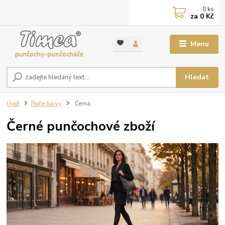
0
ks
za
0 Kč
Menu
Hledat
Úvod
Podle barvy
Černá
Černé punčochové zboží