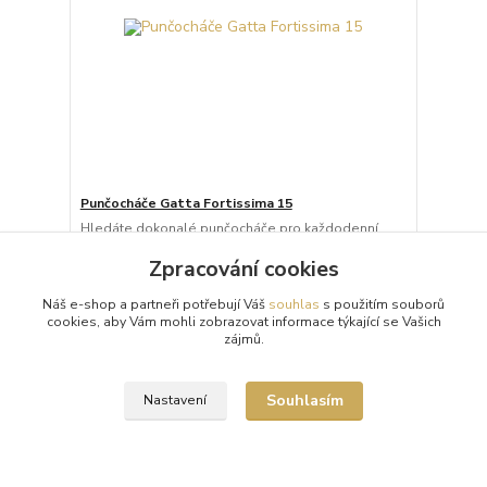
Punčocháče Gatta Fortissima 15
Hledáte dokonalé punčocháče pro každodenní
nošení i formální příležitosti? Fortissima 15 DEN je
klasický model s lehkým a decentním charakterem.
Zpracování cookies
...
298 Kč
Náš e-shop a partneři potřebují Váš
souhlas
s použitím souborů
/
ks
Skladem 16 ks
cookies, aby Vám mohli zobrazovat informace týkající se Vašich
zájmů.
Zvolit variantu
Souhlasím
Nastavení
Načíst další produkty (27)
strana
z 20
další