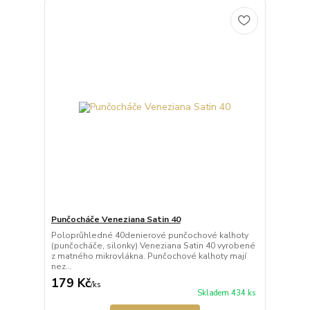
Punčocháče Veneziana Satin 40
Poloprůhledné 40denierové punčochové kalhoty
(punčocháče, silonky) Veneziana Satin 40 vyrobené
z matného mikrovlákna. Punčochové kalhoty mají
nez...
179 Kč
/
ks
Skladem 434 ks