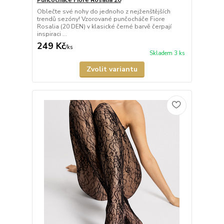
Punčocháče Fiore Rosalia 20
Oblečte své nohy do jednoho z nejženštějších
trendů sezóny! Vzorované punčocháče Fiore
Rosalia (20 DEN) v klasické černé barvě čerpají
inspiraci ...
249 Kč
/
ks
Skladem 3 ks
Zvolit variantu