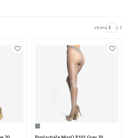
strana
z 1
ge 20
Punčocháče MissO P101 Grey 20