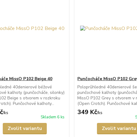
áče MissO P102 Beige 40
Punčocháče MissO P102 Gre
hledné 40denierové béžové
Poloprůhledné 40denierové š
vé kalhoty (punčocháče, silonky)
punčochové kalhoty (punčocháč
02 Beige s otvorem v rozkroku
MissO P102 Grey s otvorem v 
otch). Punčochové kalhoty...
(Open Crotch). Punčochové kal
č
349 Kč
/
ks
/
ks
Skladem 6 ks
Zvolit variantu
Zvolit variantu