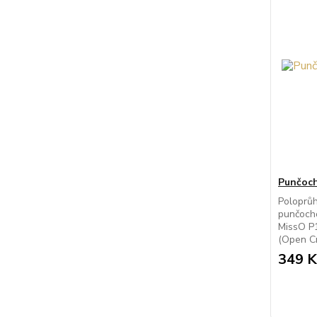
Punčoch
Poloprů
punčocho
MissO P1
(Open Cr
349 K