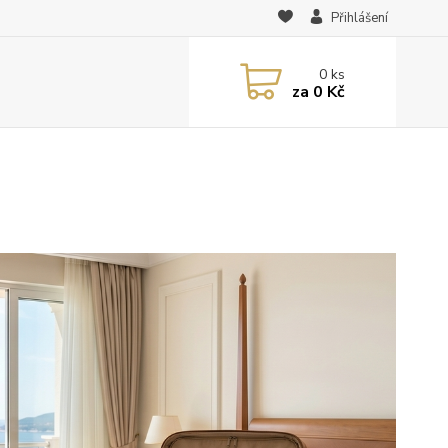
Přihlášení
0
ks
za
0 Kč