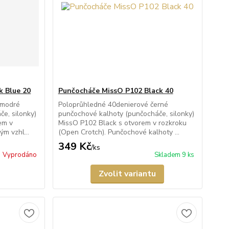
k Blue 20
Punčocháče MissO P102 Black 40
 modré
Poloprůhledné 40denierové černé
e, silonky)
punčochové kalhoty (punčocháče, silonky)
em v
MissO P102 Black s otvorem v rozkroku
ým vzhl...
(Open Crotch). Punčochové kalhoty ...
349 Kč
/
ks
Vyprodáno
Skladem 9 ks
Zvolit variantu