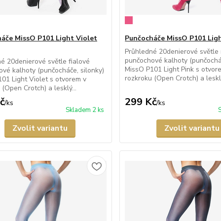
áče MissO P101 Light Violet
Punčocháče MissO P101 Ligh
Průhledné 20denierové světle
punčochové kalhoty (punčocháč
é 20denierové světle fialové
MissO P101 Light Pink s otvor
vé kalhoty (punčocháče, silonky)
rozkroku (Open Crotch) a lesklý
01 Light Violet s otvorem v
 (Open Crotch) a lesklý...
č
299 Kč
/
ks
/
ks
Skladem 2 ks
Zvolit variantu
Zvolit variantu