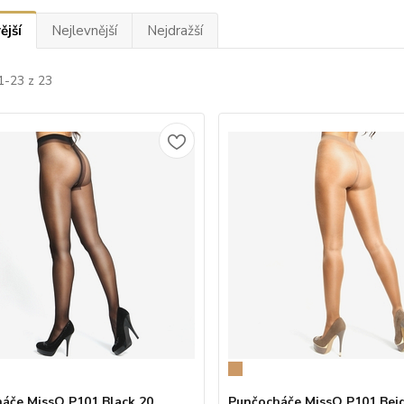
ější
Nejlevnější
Nejdražší
1-23 z 23
áče MissO P101 Black 20
Punčocháče MissO P101 Bei