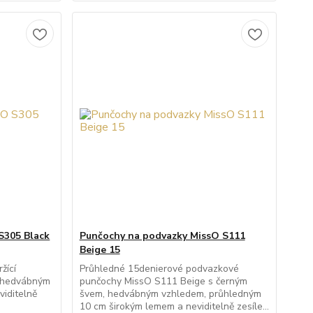
S305 Black
Punčochy na podvazky MissO S111
Beige 15
žící
Průhledné 15denierové podvazkové
s hedvábným
punčochy MissO S111 Beige s černým
viditelně
švem, hedvábným vzhledem, průhledným
10 cm širokým lemem a neviditelně zesíle...