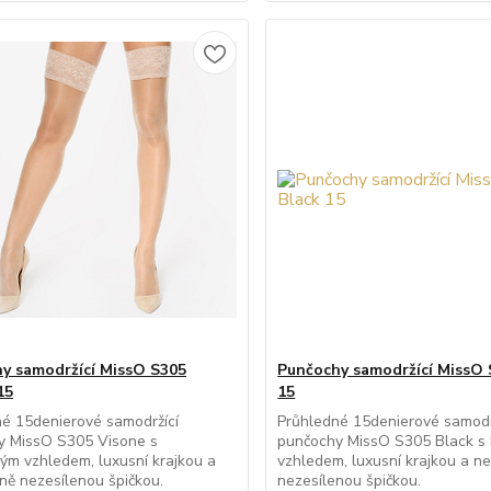
y samodržící MissO S305
Punčochy samodržící MissO 
15
15
é 15denierové samodržící
Průhledné 15denierové samodr
y MissO S305 Visone s
punčochy MissO S305 Black 
m vzhledem, luxusní krajkou a
vzhledem, luxusní krajkou a ne
lně nezesílenou špičkou.
nezesílenou špičkou.