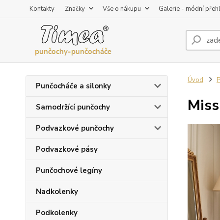
Kontakty
Značky
Vše o nákupu
Galerie - módní přeh
Úvod
P
Punčocháče a silonky
Mis
Samodržící punčochy
Podvazkové punčochy
Podvazkové pásy
Punčochové legíny
Nadkolenky
Podkolenky