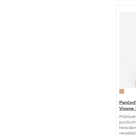
Punčoch
Visone 
Průhledn
punčoch
hedvábný
nevidite