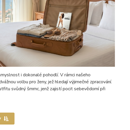
smyslnost i dokonalé pohodlí. V rámci našeho
vážnou volbu pro ženy, jež hledají výjimečné zpracování.
tfitu svůdný šmrnc, jenž zajistí pocit sebevědomí při
y