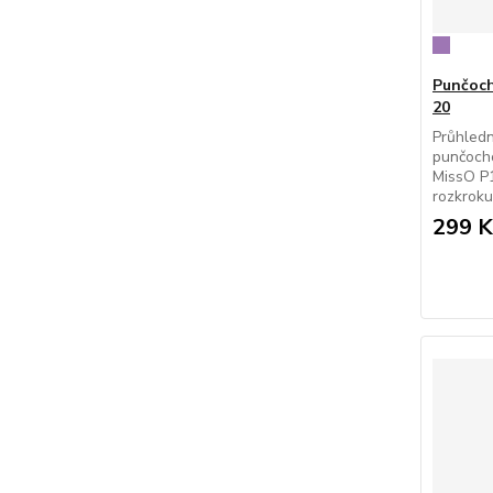
Punčoch
20
Průhledn
punčocho
MissO P1
rozkroku
299 K