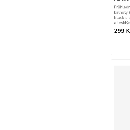
Průhled
kalhoty 
Black s 
a lesklý
299 K