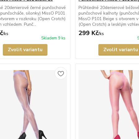
né 20denierové černé punčochové
Průhledné 20denierové béžov
(punčocháče, silonky) MissO P101
punčochové kalhoty (punčocháč
otvorem v rozkroku (Open Crotch)
MissO P101 Beige s otvorem v
m vzhledem. Punč...
(Open Crotch) a lesklým vzhled
č
299 Kč
/
ks
/
ks
Skladem 9 ks
Zvolit variantu
Zvolit variantu