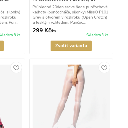
é
Průhledné 20denierové šedé punčochové
e, silonky)
kalhoty (punčocháče, silonky) MissO P101
 rozkroku
Grey s otvorem v rozkroku (Open Crotch)
em. Pun...
a lesklým vzhledem. Punčoc...
299 Kč
/
ks
Skladem 8 ks
Skladem 3 ks
Zvolit variantu