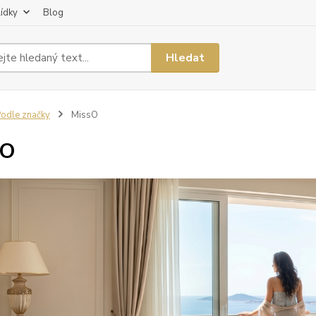
lídky
Blog
Hledat
odle značky
MissO
sO