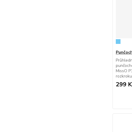
Punčoch
Průhled
punčocho
MissO P1
rozkroku
299 K