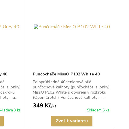
y 40
Punčocháče MissO P102 White 40
edé
Poloprůhledné 40denierové bílé
e, silonky)
punčochové kalhoty (punčocháče, silonky)
rozkroku
MissO P102 White s otvorem v rozkroku
hoty ma...
(Open Crotch). Punčochové kalhoty m...
349 Kč
/
ks
Skladem 3 ks
Skladem 6 ks
Zvolit variantu