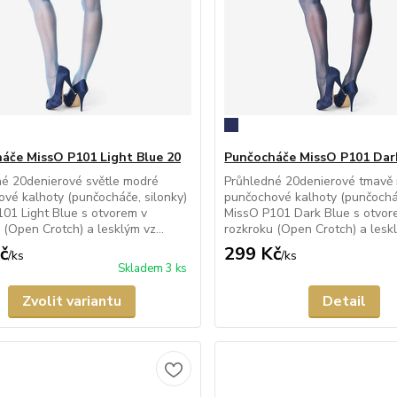
áče MissO P101 Light Blue 20
Punčocháče MissO P101 Dar
né 20denierové světle modré
Průhledné 20denierové tmavě
vé kalhoty (punčocháče, silonky)
punčochové kalhoty (punčocháč
01 Light Blue s otvorem v
MissO P101 Dark Blue s otvor
 (Open Crotch) a lesklým vz...
rozkroku (Open Crotch) a leskl
č
299 Kč
/
ks
/
ks
Skladem 3 ks
Zvolit variantu
Detail