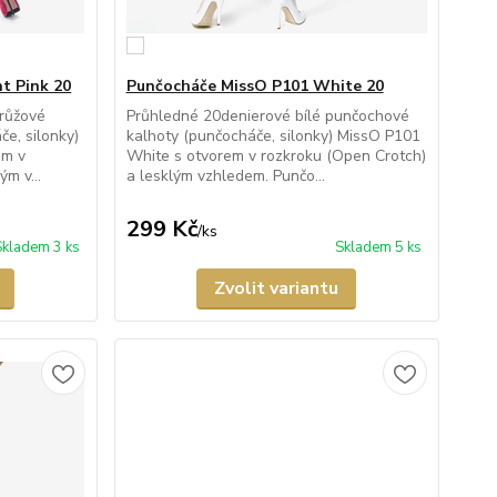
t Pink 20
Punčocháče MissO P101 White 20
 růžové
Průhledné 20denierové bílé punčochové
e, silonky)
kalhoty (punčocháče, silonky) MissO P101
em v
White s otvorem v rozkroku (Open Crotch)
m v...
a lesklým vzhledem. Punčo...
299 Kč
/
ks
Skladem 3 ks
Skladem 5 ks
Zvolit variantu