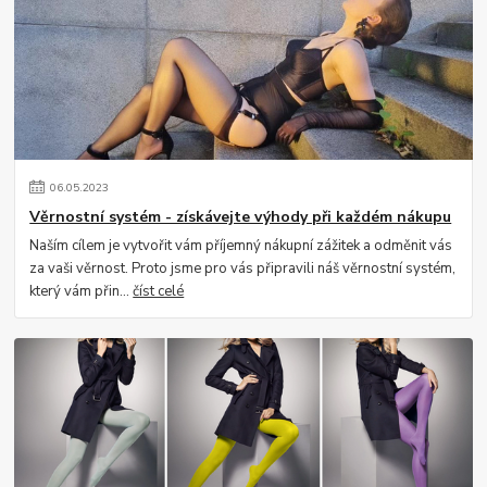
06
.
05
.
2023
Věrnostní systém - získávejte výhody při každém nákupu
Naším cílem je vytvořit vám příjemný nákupní zážitek a odměnit vás
za vaši věrnost. Proto jsme pro vás připravili náš věrnostní systém,
který vám přin...
číst celé