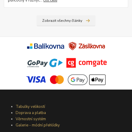
punčochy v různýc...
číst celé
Zobrazit všechny články
Tabulky velikostí
Doprava a platba
Věrnostní systém
Galerie - módní přehlídky