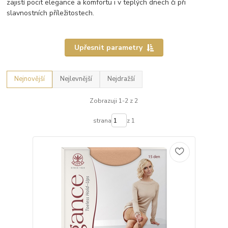
zajistí pocit elegance a komfortu i v teplých dnech či při
slavnostních příležitostech.
Upřesnit parametry
Nejnovější
Nejlevnější
Nejdražší
Zobrazuji 1-2 z 2
strana
z 1