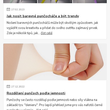
27
.
02
.
2023
Jak nosit barevné punčocháče a být trendy
Nošení barevných punčocháčů může být skvělým způsobem, jak
vyjádřit svou kreativitu a přidat do svého outfitu zajímavý prvek.
Zde je několik tipů, jak...
číst celé
27
.
12
.
2022
Rozdělení punčoch podle jemnosti
Punčochy se často rozdělují podle jemnosti nebo síly vlákna na
základě tzv. "denieru". Pro lepší přehled jsme pro vás nafotili černé