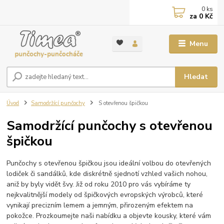
0
ks
za
0 Kč
Menu
Hledat
Úvod
Samodržící punčochy
S otevřenou špičkou
Samodržící punčochy s otevřenou
špičkou
Punčochy s otevřenou špičkou jsou ideální volbou do otevřených
lodiček či sandálků, kde diskrétně sjednotí vzhled vašich nohou,
aniž by byly vidět švy. Již od roku 2010 pro vás vybíráme ty
nejkvalitnější modely od špičkových evropských výrobců, které
vynikají precizním lemem a jemným, přirozeným efektem na
pokožce. Prozkoumejte naši nabídku a objevte kousky, které vám