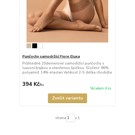
Punčochy samodržící Fiore Eluxa
Průhledné 20denierové samodržící punčochy s
luxusní krajkou a otevřenou špičkou. Složení: 86%
polyamid, 14% elastan Velikost 2-S délka chodidla
...
394 Kč
/
ks
Skladem 4 ks
Zvolit variantu
strana
z 1