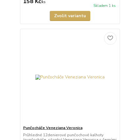
158 Kč
/
ks
Skladem 1 ks
Zvolit variantu
Punčocháče Veneziana Veronica
Průhledné 12denierové punčochové kalhoty
(punčocháče, silonky) Veneziana Veronica s černými