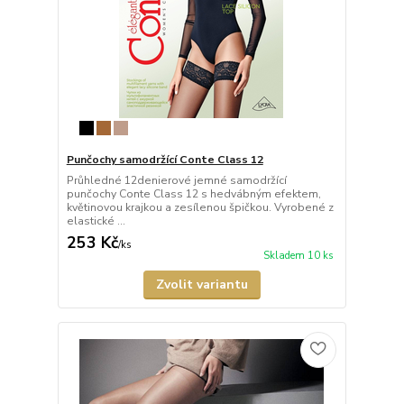
Punčochy samodržící Conte Class 12
Průhledné 12denierové jemné samodržící
punčochy Conte Class 12 s hedvábným efektem,
květinovou krajkou a zesílenou špičkou. Vyrobené z
elastické ...
253 Kč
/
ks
Skladem 10 ks
Zvolit variantu