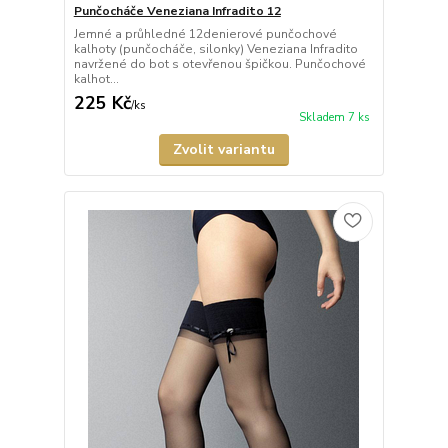
Punčocháče Veneziana Infradito 12
Jemné a průhledné 12denierové punčochové
kalhoty (punčocháče, silonky) Veneziana Infradito
navržené do bot s otevřenou špičkou. Punčochové
kalhot...
225 Kč
/
ks
Skladem 7 ks
Zvolit variantu