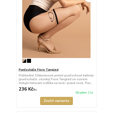
Punčocháče Fiore Tangled
Průhledné 10denierové jemné punčochové kalhoty
(punčocháče, silonky) Fiore Tangled se vzorem
imitující tetování srdíčka na levé i pravé noze. Pun...
236 Kč
/
ks
Skladem 2 ks
Zvolit variantu