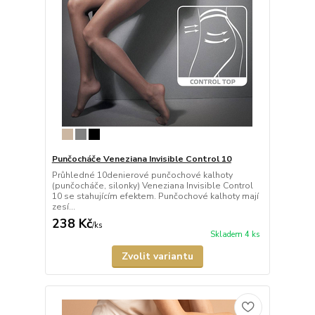
Punčocháče Veneziana Invisible Control 10
Průhledné 10denierové punčochové kalhoty
(punčocháče, silonky) Veneziana Invisible Control
10 se stahujícím efektem. Punčochové kalhoty mají
zesí...
238 Kč
/
ks
Skladem 4 ks
Zvolit variantu