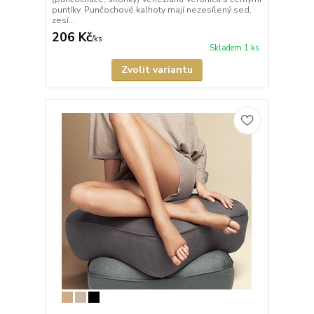
puntíky. Punčochové kalhoty mají nezesílený sed,
zesí...
206 Kč
/
ks
Skladem 1 ks
Zvolit variantu