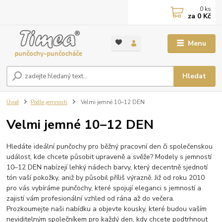
0
ks
za
0 Kč
Menu
Hledat
Úvod
Podle jemnosti
Velmi jemné 10–12 DEN
Velmi jemné 10–12 DEN
Hledáte ideální punčochy pro běžný pracovní den či společenskou
událost, kde chcete působit upraveně a svěže? Modely s jemností
10–12 DEN nabízejí lehký nádech barvy, který decentně sjednotí
tón vaší pokožky, aniž by působil příliš výrazně. Již od roku 2010
pro vás vybíráme punčochy, které spojují eleganci s jemností a
zajistí vám profesionální vzhled od rána až do večera.
Prozkoumejte naši nabídku a objevte kousky, které budou vaším
neviditelným společníkem pro každý den, kdy chcete podtrhnout