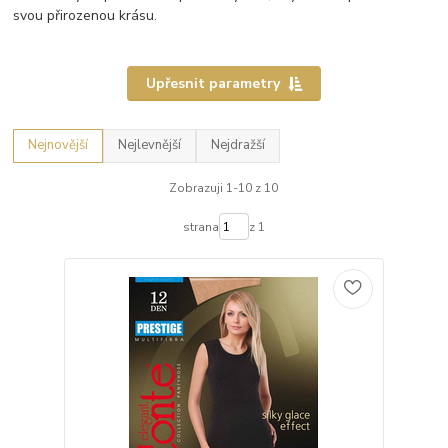
svou přirozenou krásu.
Upřesnit parametry
Nejnovější
Nejlevnější
Nejdražší
Zobrazuji 1-10 z 10
strana
z 1