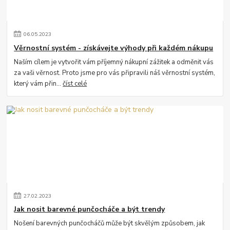
06
.
05
.
2023
Věrnostní systém - získávejte výhody při každém nákupu
Naším cílem je vytvořit vám příjemný nákupní zážitek a odměnit vás
za vaši věrnost. Proto jsme pro vás připravili náš věrnostní systém,
který vám přin...
číst celé
27
.
02
.
2023
Jak nosit barevné punčocháče a být trendy
Nošení barevných punčocháčů může být skvělým způsobem, jak