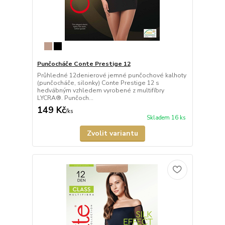
Punčocháče Conte Prestige 12
Průhledné 12denierové jemné punčochové kalhoty
(punčocháče, silonky) Conte Prestige 12 s
hedvábným vzhledem vyrobené z multifíbry
LYCRA®. Punčoch...
149 Kč
/
ks
Skladem 16 ks
Zvolit variantu