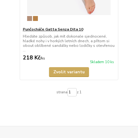
Punčocháče Gatta Senza Dita 10
Hledáte způsob, jak mít dokonale sjednocené,
hladké nohy i v horkých letních dnech, a přitom si
obout oblíbené sandálky nebo lodičky s otevřenou
...
218 Kč
/
ks
Skladem 10 ks
Zvolit variantu
strana
z 1