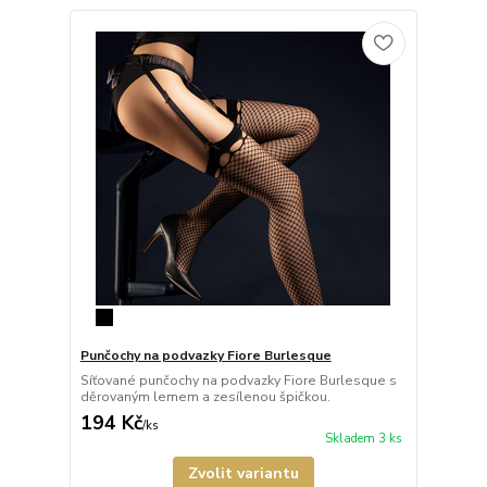
Punčochy na podvazky Fiore Burlesque
Síťované punčochy na podvazky Fiore Burlesque s
děrovaným lemem a zesílenou špičkou.
194 Kč
/
ks
Skladem 3 ks
Zvolit variantu