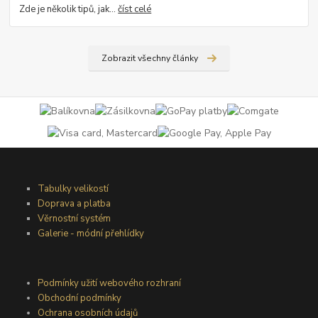
Zde je několik tipů, jak...
číst celé
Zobrazit všechny články
Tabulky velikostí
Doprava a platba
Věrnostní systém
Galerie - módní přehlídky
Podmínky užití webového rozhraní
Obchodní podmínky
Ochrana osobních údajů