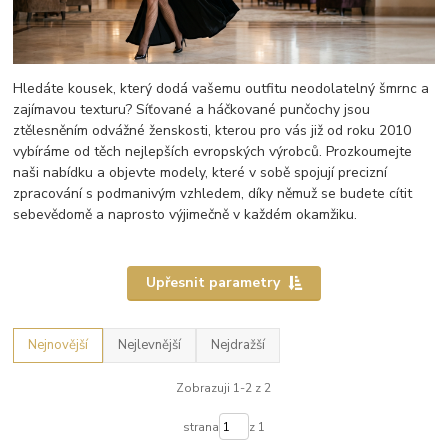
Hledáte kousek, který dodá vašemu outfitu neodolatelný šmrnc a
zajímavou texturu? Síťované a háčkované punčochy jsou
ztělesněním odvážné ženskosti, kterou pro vás již od roku 2010
vybíráme od těch nejlepších evropských výrobců. Prozkoumejte
naši nabídku a objevte modely, které v sobě spojují precizní
zpracování s podmanivým vzhledem, díky němuž se budete cítit
sebevědomě a naprosto výjimečně v každém okamžiku.
Upřesnit parametry
Nejnovější
Nejlevnější
Nejdražší
Zobrazuji 1-2 z 2
strana
z 1