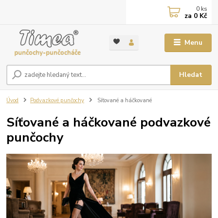
0
ks
za
0 Kč
Menu
Hledat
Úvod
Podvazkové punčochy
Síťované a háčkované
Síťované a háčkované podvazkové
punčochy