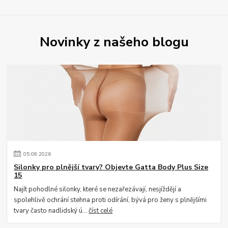
Novinky z našeho blogu
05
.
08
.
2026
Silonky pro plnější tvary? Objevte Gatta Body Plus Size
15
Najít pohodlné silonky, které se nezařezávají, nesjíždějí a
spolehlivě ochrání stehna proti odírání, bývá pro ženy s plnějšími
tvary často nadlidský ú...
číst celé