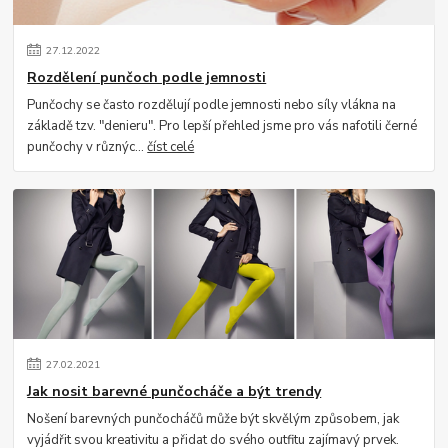
27
.
12
.
2022
Rozdělení punčoch podle jemnosti
Punčochy se často rozdělují podle jemnosti nebo síly vlákna na
základě tzv. "denieru". Pro lepší přehled jsme pro vás nafotili černé
punčochy v různýc...
číst celé
27
.
02
.
2021
Jak nosit barevné punčocháče a být trendy
Nošení barevných punčocháčů může být skvělým způsobem, jak
vyjádřit svou kreativitu a přidat do svého outfitu zajímavý prvek.