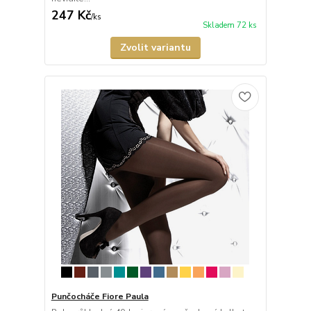
247 Kč
/
ks
Skladem 72 ks
Zvolit variantu
Punčocháče Fiore Paula