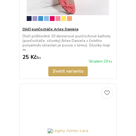
Dívčí punčocháče Arlex Daniela
Dívčí průhledné 20 denierové punčochové kalhoty
(punčocháče, silonky) Arlex Daniela z čistého
polyamidu (elastan je pouze v lemu). Silonky mají
m...
25 Kč
/
ks
Skladem 28 ks
Zvolit variantu