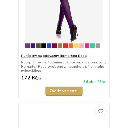
Punčochy na podvazky Romartex Rosa
Poloprůhledné 40denierové podvazkové punčochy
Romartex Rosa vyrobené z matného a příjemného
mikrovlákna.
172 Kč
/
ks
Skladem 58 ks
Zvolit variantu