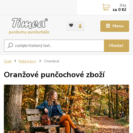
0
ks
za
0 Kč
Menu
Hledat
Úvod
Podle barvy
Oranžová
Oranžové punčochové zboží