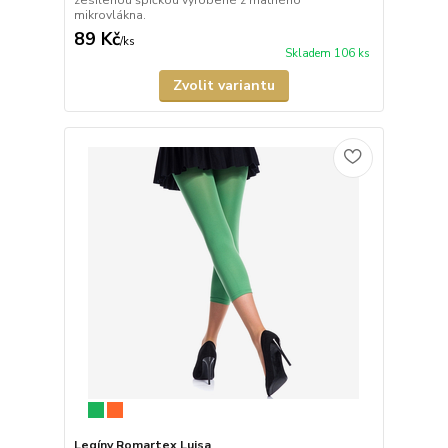
zesílenou špičkou vyrobené z matného
mikrovlákna.
89 Kč
/
ks
Skladem 106 ks
Zvolit variantu
Legíny Romartex Luisa