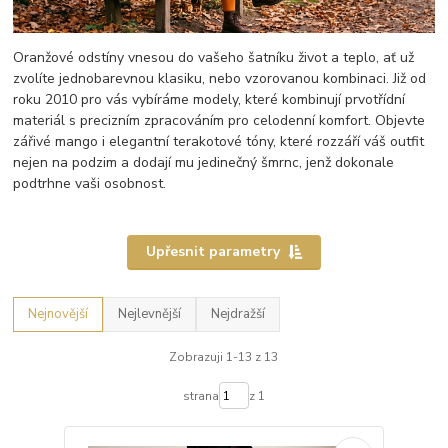
Oranžové odstíny vnesou do vašeho šatníku život a teplo, ať už
zvolíte jednobarevnou klasiku, nebo vzorovanou kombinaci. Již od
roku 2010 pro vás vybíráme modely, které kombinují prvotřídní
materiál s precizním zpracováním pro celodenní komfort. Objevte
zářivé mango i elegantní terakotové tóny, které rozzáří váš outfit
nejen na podzim a dodají mu jedinečný šmrnc, jenž dokonale
podtrhne vaši osobnost.
Upřesnit parametry
Nejnovější
Nejlevnější
Nejdražší
Zobrazuji 1-13 z 13
strana
z 1