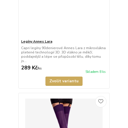
Legíny Annes Lara
Capri legíny 90denierové Annes Lara z mikrovlákna
pletené technologií 3D. 3D vlákno je měkčí,
poddajnější a lépe se přizpůsobí tělu, díky tomu
js...
289 Kč
/
ks
Skladem 8 ks
Zvolit variantu