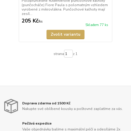
Poloprůhledné 40denierové punčochové kalhoty
(punčocháče) Fiore Paula s polomatným vzhledem
vyrobené z mikrovlákna. Punčochové kalhoty mají
zesíl...
205 Kč
/
ks
Skladem 77 ks
Zvolit variantu
strana
z 1
Doprava zdarma od 1500 Kč
Nakupte své oblíbené kousky a poštovné zaplatíme za vás.
Pečlivá expedice
Vaše objednávky balíme s maximální péčí a odesíláme 2x