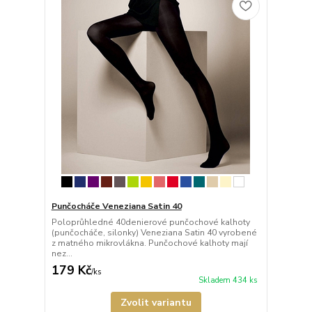
Punčocháče Veneziana Satin 40
Poloprůhledné 40denierové punčochové kalhoty
(punčocháče, silonky) Veneziana Satin 40 vyrobené
z matného mikrovlákna. Punčochové kalhoty mají
nez...
179 Kč
/
ks
Skladem 434 ks
Zvolit variantu