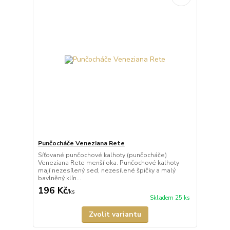
Punčocháče Veneziana Rete
Síťované punčochové kalhoty (punčocháče)
Veneziana Rete menší oka. Punčochové kalhoty
mají nezesílený sed, nezesílené špičky a malý
bavlněný klín...
196 Kč
/
ks
Skladem 25 ks
Zvolit variantu