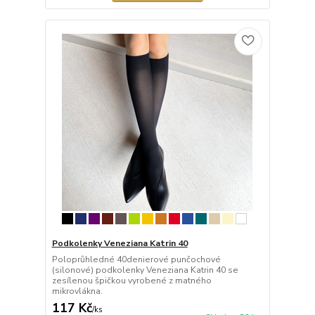
Podkolenky Veneziana Katrin 40
Poloprůhledné 40denierové punčochové
(silonové) podkolenky Veneziana Katrin 40 se
zesílenou špičkou vyrobené z matného
mikrovlákna.
117 Kč
/
ks