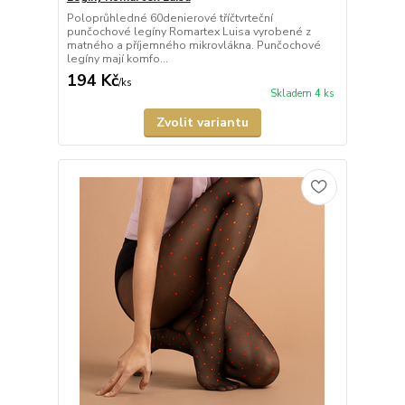
Poloprůhledné 60denierové tříčtvrteční
punčochové legíny Romartex Luisa vyrobené z
matného a příjemného mikrovlákna. Punčochové
legíny mají komfo...
194 Kč
/
ks
Skladem 4 ks
Zvolit variantu