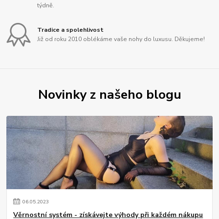
týdně.
Tradice a spolehlivost
Již od roku 2010 oblékáme vaše nohy do luxusu. Děkujeme!
Novinky z našeho blogu
06
.
05
.
2023
Věrnostní systém - získávejte výhody při každém nákupu