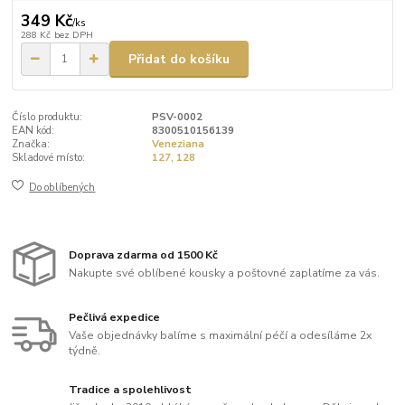
349 Kč
/
ks
288 Kč
bez DPH
Přidat do košíku
Číslo produktu:
PSV-0002
EAN kód:
8300510156139
Značka:
Veneziana
Skladové místo:
127, 128
Do oblíbených
Doprava zdarma od 1500 Kč
Nakupte své oblíbené kousky a poštovné zaplatíme za vás.
Pečlivá expedice
Vaše objednávky balíme s maximální péčí a odesíláme 2x
týdně.
Tradice a spolehlivost