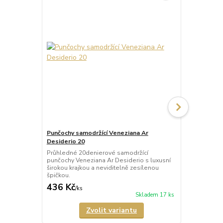
Punčochy samodržící Veneziana Ar
Punčochy sa
Desiderio 20
Beautiful 20
Průhledné 20denierové samodržící
Průhledné 2
punčochy Veneziana Ar Desiderio s luxusní
punčochy Ven
širokou krajkou a neviditelně zesílenou
širokou kraj
špičkou.
špičkou.
436 Kč
335 Kč
/
ks
/
ks
Skladem 17 ks
Zvolit variantu