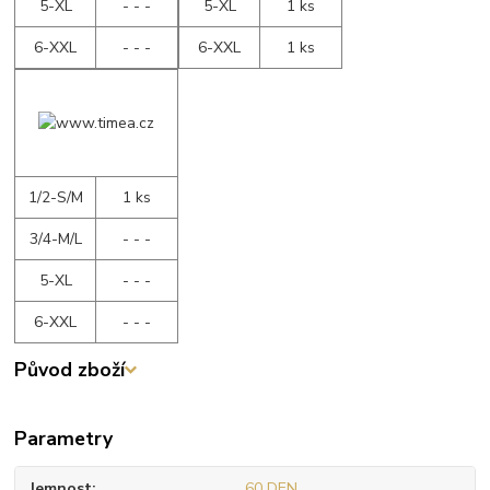
5-XL
- - -
5-XL
1 ks
6-XXL
- - -
6-XXL
1 ks
1/2-S/M
1 ks
3/4-M/L
- - -
5-XL
- - -
6-XXL
- - -
Původ zboží
Parametry
Jemnost
60 DEN