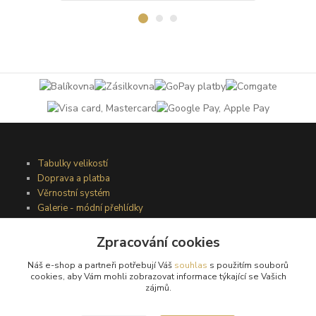
Tabulky velikostí
Doprava a platba
Věrnostní systém
Galerie - módní přehlídky
Zpracování cookies
Podmínky užití webového rozhraní
Náš e-shop a partneři potřebují Váš
souhlas
s použitím souborů
Obchodní podmínky
cookies, aby Vám mohli zobrazovat informace týkající se Vašich
Ochrana osobních údajů
zájmů.
Kontakty