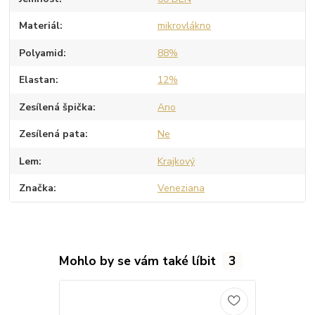
Materiál
mikrovlákno
Polyamid
88%
Elastan
12%
Zesílená špička
Ano
Zesílená pata
Ne
Lem
Krajkový
Značka
Veneziana
Mohlo by se vám také líbit
3