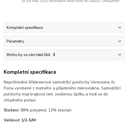
Již od roku 2010 oblékáme vaše nohy do luxusu. Děkujeme!
Kompletní specifikace
Parametry
Mohlo by se vám také líbit
3
Kompletní specifikace
Neprůhledné 60denierové samodržící punčochy Veneziana Ar
Fiona vyrobené z matného a příjemného mikrovlákna. Samodržící
punčochy mají krajkový lem, zesílenou špičku a hodí se do
chladného počasí.
Složení:
88% polyamid, 12% elastan
Velikost 1/2-S/M