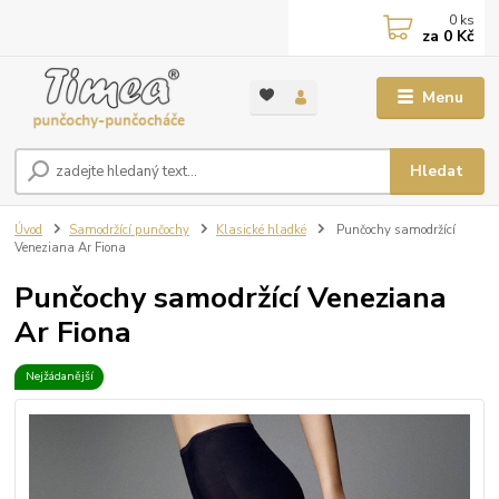
0
ks
za
0 Kč
Menu
Hledat
Úvod
Samodržící punčochy
Klasické hladké
Punčochy samodržící
Veneziana Ar Fiona
Punčochy samodržící Veneziana
Ar Fiona
Nejžádanější