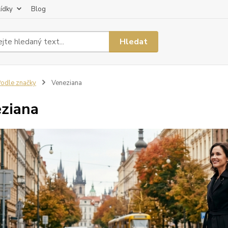
lídky
Blog
Hledat
odle značky
Veneziana
ziana