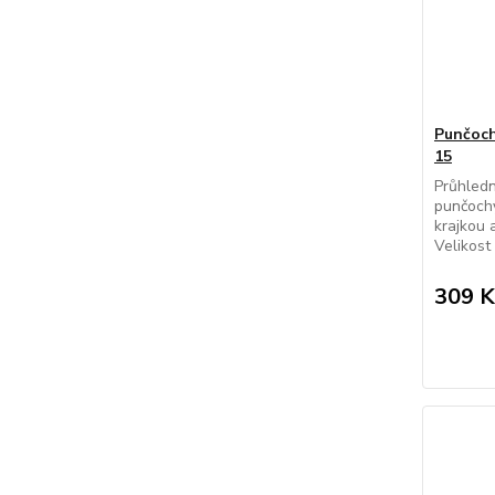
Punčoch
15
Průhledn
punčochy
krajkou 
Velikost
309 K