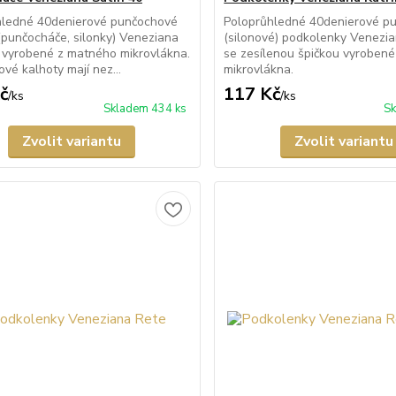
hledné 40denierové punčochové
Poloprůhledné 40denierové p
(punčocháče, silonky) Veneziana
(silonové) podkolenky Venezia
 vyrobené z matného mikrovlákna.
se zesílenou špičkou vyroben
vé kalhoty mají nez...
mikrovlákna.
č
117 Kč
/
ks
/
ks
Skladem 434 ks
Sk
Zvolit variantu
Zvolit variantu