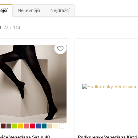
ější
Nejlevnější
Nejdražší
1-27 z 113
áče Veneziana Satin 40
Podkolenky Veneziana Katri