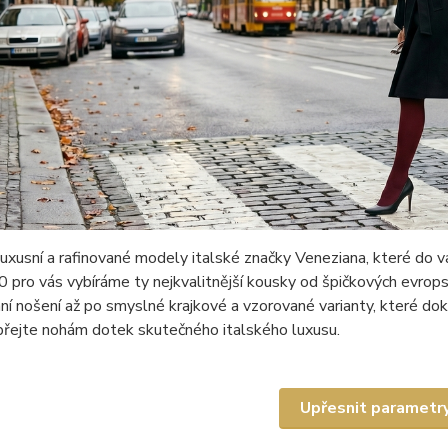
uxusní a rafinované modely italské značky Veneziana, které do v
 pro vás vybíráme ty nejkvalitnější kousky od špičkových evrop
í nošení až po smyslné krajkové a vzorované varianty, které d
přejte nohám dotek skutečného italského luxusu.
Upřesnit parametr