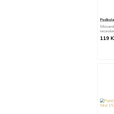
Podkole
Síťovan
nezesíle
119 K