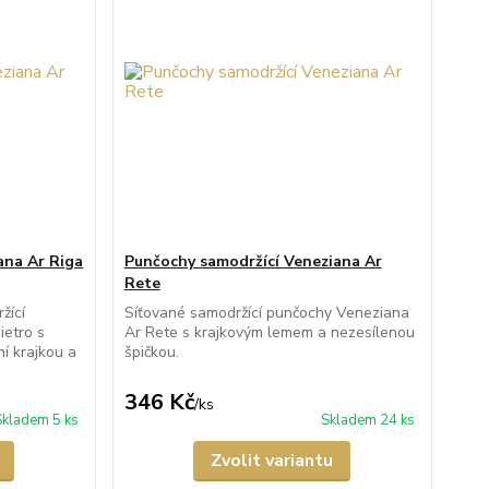
ana Ar Riga
Punčochy samodržící Veneziana Ar
Rete
žící
Síťované samodržící punčochy Veneziana
ietro s
Ar Rete s krajkovým lemem a nezesílenou
í krajkou a
špičkou.
346 Kč
/
ks
Skladem 5 ks
Skladem 24 ks
Zvolit variantu