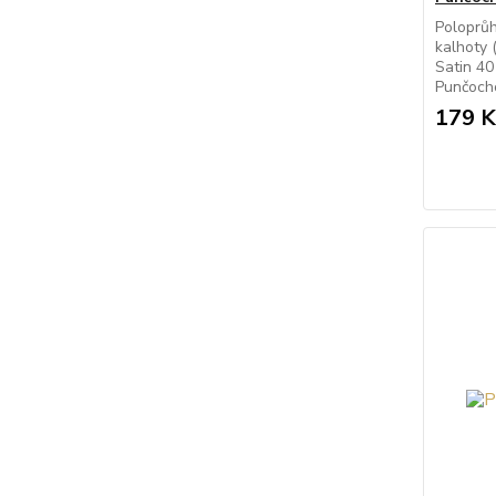
Poloprů
kalhoty 
Satin 40
Punčocho
179 K