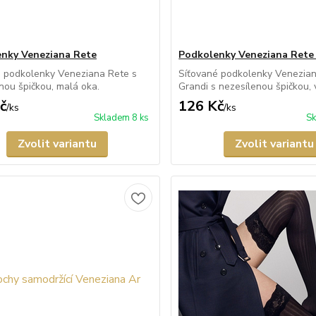
nky Veneziana Rete
Podkolenky Veneziana Rete
é podkolenky Veneziana Rete s
Síťované podkolenky Venezia
nou špičkou, malá oka.
Grandi s nezesílenou špičkou, 
č
126 Kč
/
ks
/
ks
Skladem 8 ks
Sk
Zvolit variantu
Zvolit variantu