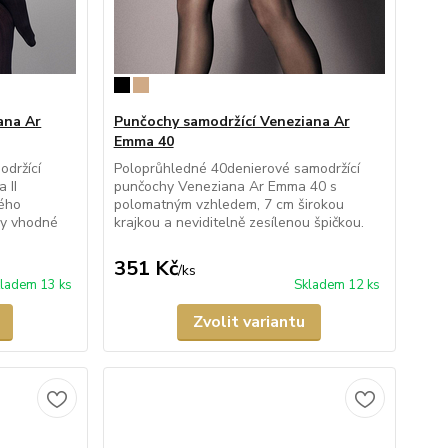
ana Ar
Punčochy samodržící Veneziana Ar
Emma 40
držící
Poloprůhledné 40denierové samodržící
 II
punčochy Veneziana Ar Emma 40 s
ného
polomatným vzhledem, 7 cm širokou
ny vhodné
krajkou a neviditelně zesílenou špičkou.
351 Kč
/
ks
ladem 13 ks
Skladem 12 ks
Zvolit variantu