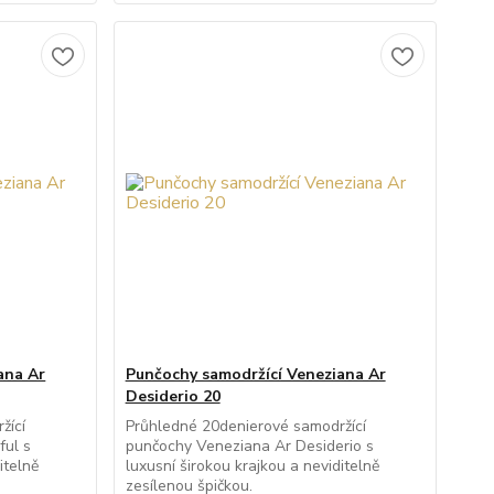
ana Ar
Punčochy samodržící Veneziana Ar
Desiderio 20
žící
Průhledné 20denierové samodržící
ful s
punčochy Veneziana Ar Desiderio s
itelně
luxusní širokou krajkou a neviditelně
zesílenou špičkou.