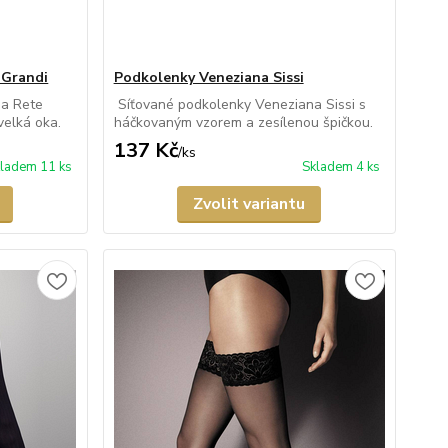
 Grandi
Podkolenky Veneziana Sissi
na Rete
Síťované podkolenky Veneziana Sissi s
velká oka.
háčkovaným vzorem a zesílenou špičkou.
137 Kč
/
ks
ladem 11 ks
Skladem 4 ks
Zvolit variantu