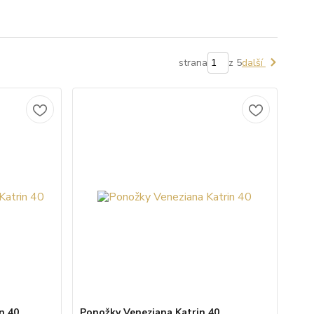
strana
z 5
další
n 40
Ponožky Veneziana Katrin 40