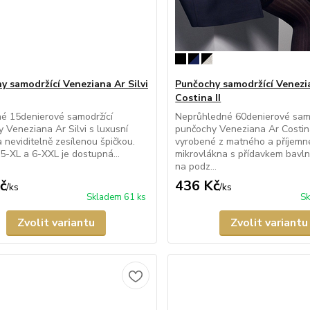
y samodržící Veneziana Ar Silvi
Punčochy samodržící Venezi
Costina II
é 15denierové samodržící
Neprůhledné 60denierové samo
 Veneziana Ar Silvi s luxusní
punčochy Veneziana Ar Costina
a neviditelně zesílenou špičkou.
vyrobené z matného a příjem
 5-XL a 6-XXL je dostupná...
mikrovlákna s přídavkem bavl
na podz...
č
436 Kč
/
ks
/
ks
Skladem 61 ks
Sk
Zvolit variantu
Zvolit variantu