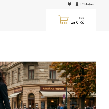
Přihlášení
0
ks
za
0 Kč