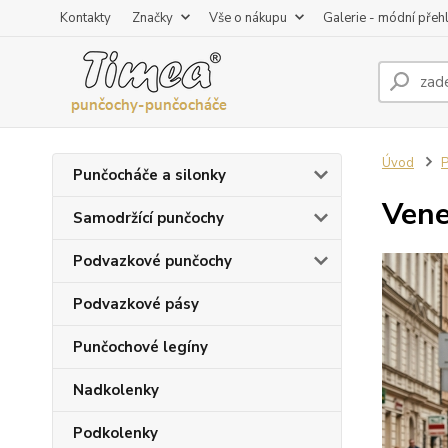
Kontakty
Značky
Vše o nákupu
Galerie - módní přeh
Úvod
P
Punčocháče a silonky
Vene
Samodržící punčochy
Podvazkové punčochy
Podvazkové pásy
Punčochové legíny
Nadkolenky
Podkolenky