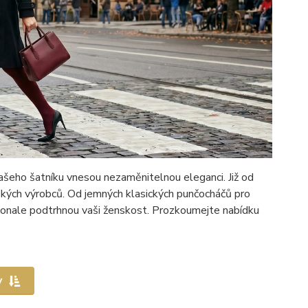
ašeho šatníku vnesou nezaměnitelnou eleganci. Již od
ských výrobců. Od jemných klasických punčocháčů pro
okonale podtrhnou vaši ženskost. Prozkoumejte nabídku
y