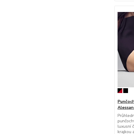
Punčoch
Alessan
Průhledn
punčoch
luxusní
krajkou a