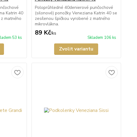
unčochové
Poloprůhledné 40denierové punčochové
na Katrin 40
(silonové) ponožky Veneziana Katrin 40 se
é z matného
zesílenou špičkou vyrobené z matného
mikrovlákna.
89 Kč
/
ks
ladem 53 ks
Skladem 106 ks
Zvolit variantu