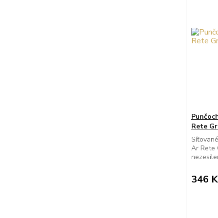
Punčoch
Rete Gr
Síťované
Ar Rete 
nezesíle
346 K