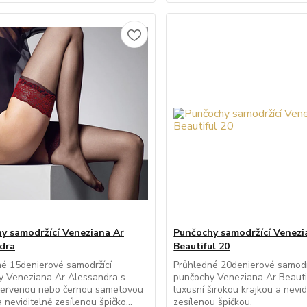
y samodržící Veneziana Ar
Punčochy samodržící Venezi
dra
Beautiful 20
é 15denierové samodržící
Průhledné 20denierové samodr
y Veneziana Ar Alessandra s
punčochy Veneziana Ar Beauti
 červenou nebo černou sametovou
luxusní širokou krajkou a nevid
 neviditelně zesílenou špičko...
zesílenou špičkou.