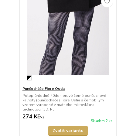
Punčocháče Fiore Ostia
Poloprůhledné 40denierové černé punčochové
kalhoty (punčocháče) Fiore Ostia s černobílým
vzorem vyrobené z matného mikrovlákna
technologií 3D. Pu...
274 Kč
/
ks
Skladem 2 ks
Zvolit variantu