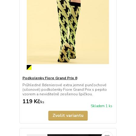
Podkolenky Fiore Grand Prix 8
Průhledné 8denierové extra jemné punčochové
(silonové) podkolenky Fiore Grand Prix s pepito
vzorem a neviditelně zesílenou špičkou.
119 Kč
/
ks
Skladem 1 ks
Zvolit variantu