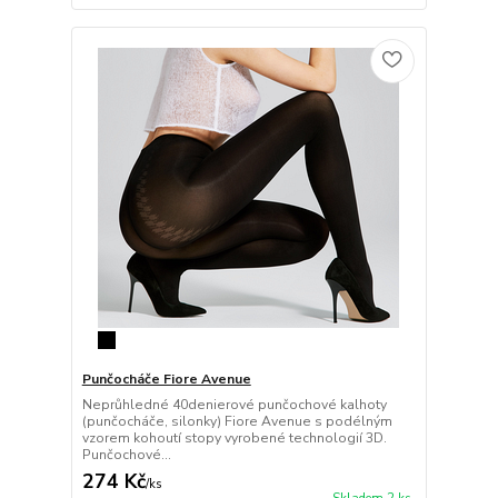
Punčocháče Fiore Avenue
Neprůhledné 40denierové punčochové kalhoty
(punčocháče, silonky) Fiore Avenue s podélným
vzorem kohoutí stopy vyrobené technologií 3D.
Punčochové...
274 Kč
/
ks