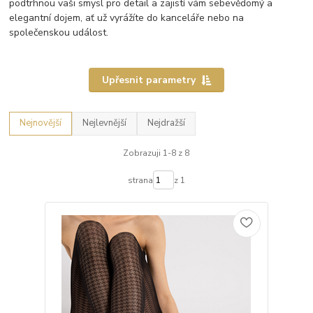
podtrhnou vaši smysl pro detail a zajistí vám sebevědomý a
elegantní dojem, ať už vyrážíte do kanceláře nebo na
společenskou událost.
Upřesnit parametry
Nejnovější
Nejlevnější
Nejdražší
Zobrazuji 1-8 z 8
strana
z 1