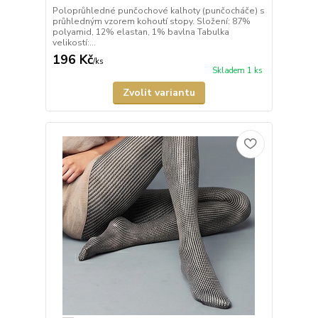
Poloprůhledné punčochové kalhoty (punčocháče) s
průhledným vzorem kohoutí stopy. Složení: 87%
polyamid, 12% elastan, 1% bavlna Tabulka
velikostí:...
196 Kč
/
ks
Skladem 1 ks
Zvolit variantu