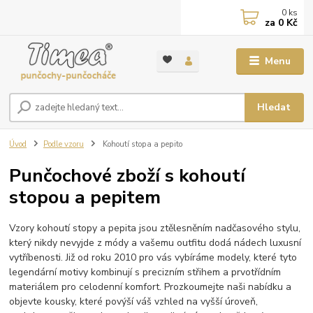
0
ks
za
0 Kč
Menu
Hledat
Úvod
Podle vzoru
Kohoutí stopa a pepito
Punčochové zboží s kohoutí
stopou a pepitem
Vzory kohoutí stopy a pepita jsou ztělesněním nadčasového stylu,
který nikdy nevyjde z módy a vašemu outfitu dodá nádech luxusní
vytříbenosti. Již od roku 2010 pro vás vybíráme modely, které tyto
legendární motivy kombinují s precizním střihem a prvotřídním
materiálem pro celodenní komfort. Prozkoumejte naši nabídku a
objevte kousky, které povýší váš vzhled na vyšší úroveň,