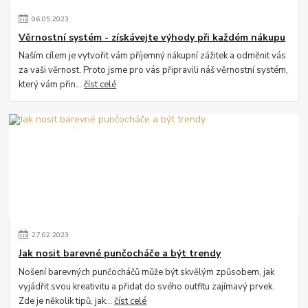
06
.
05
.
2023
Věrnostní systém - získávejte výhody při každém nákupu
Naším cílem je vytvořit vám příjemný nákupní zážitek a odměnit vás
za vaši věrnost. Proto jsme pro vás připravili náš věrnostní systém,
který vám přin...
číst celé
27
.
02
.
2023
Jak nosit barevné punčocháče a být trendy
Nošení barevných punčocháčů může být skvělým způsobem, jak
vyjádřit svou kreativitu a přidat do svého outfitu zajímavý prvek.
Zde je několik tipů, jak...
číst celé