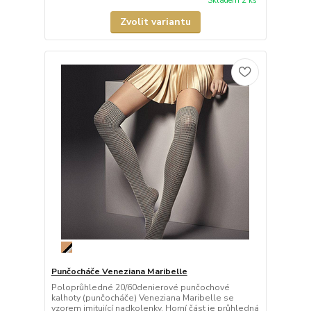
Skladem 2 ks
Zvolit variantu
Punčocháče Veneziana Maribelle
Poloprůhledné 20/60denierové punčochové
kalhoty (punčocháče) Veneziana Maribelle se
vzorem imitující nadkolenky. Horní část je průhledná