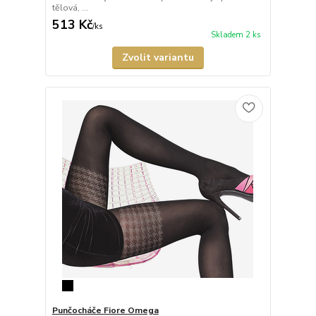
tělová, ...
513 Kč
/
ks
Skladem 2 ks
Zvolit variantu
Punčocháče Fiore Omega