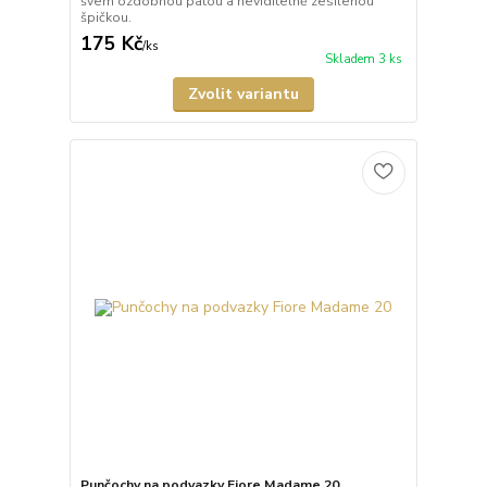
švem ozdobnou patou a neviditelně zesílenou
špičkou.
175 Kč
/
ks
Skladem 3 ks
Zvolit variantu
Punčochy na podvazky Fiore Madame 20