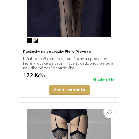
Punčochy na podvazky Fiore Provoke
Průhledné 20denierové punčochy na podvazky
Fiore Provoke se zadním švem, ozdobnou patou a
neviditelně zesílenou špičkou.
172 Kč
/
ks
Skladem 3 ks
Zvolit variantu