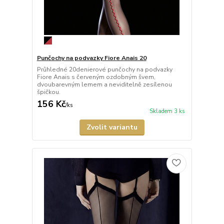
Punčochy na podvazky Fiore Anais 20
Průhledné 20denierové punčochy na podvazky
Fiore Anais s červeným ozdobným švem,
dvoubarevným lemem a neviditelně zesílenou
špičkou.
156 Kč
/
ks
Skladem 3 ks
Zvolit variantu