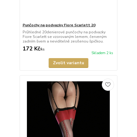
Punčochy na podvazky Fiore Scarlett 20
Průhledné 20denierové punčochy na podvazky
Fiore Scarlett se vzorovaným lemem, červeným
zadním švem a neviditelně zesílenou špičkou.
172 Kč
/
ks
Skladem 2 ks
Zvolit variantu