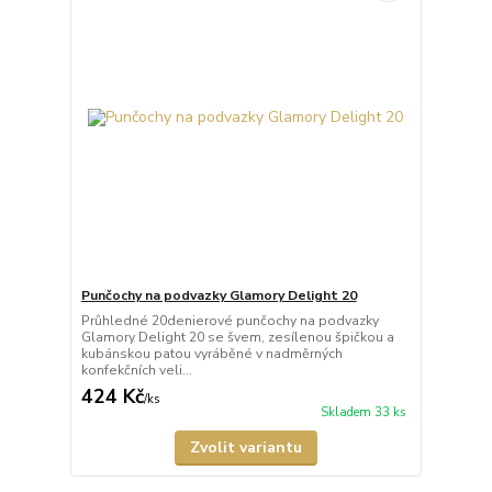
Punčochy na podvazky Glamory Delight 20
Průhledné 20denierové punčochy na podvazky
Glamory Delight 20 se švem, zesílenou špičkou a
kubánskou patou vyráběné v nadměrných
konfekčních veli...
424 Kč
/
ks
Skladem 33 ks
Zvolit variantu