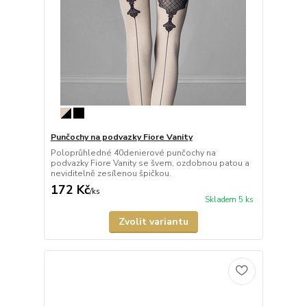
Punčochy na podvazky Fiore Vanity
Poloprůhledné 40denierové punčochy na
podvazky Fiore Vanity se švem, ozdobnou patou a
neviditelně zesílenou špičkou.
172 Kč
/
ks
Skladem 5 ks
Zvolit variantu