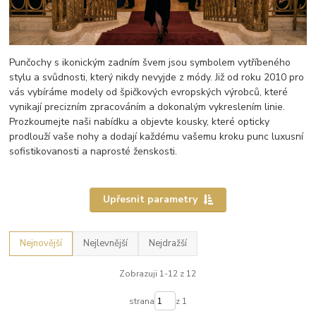
Punčochy s ikonickým zadním švem jsou symbolem vytříbeného
stylu a svůdnosti, který nikdy nevyjde z módy. Již od roku 2010 pro
vás vybíráme modely od špičkových evropských výrobců, které
vynikají precizním zpracováním a dokonalým vykreslením linie.
Prozkoumejte naši nabídku a objevte kousky, které opticky
prodlouží vaše nohy a dodají každému vašemu kroku punc luxusní
sofistikovanosti a naprosté ženskosti.
Upřesnit parametry
Nejnovější
Nejlevnější
Nejdražší
Zobrazuji 1-12 z 12
strana
z 1