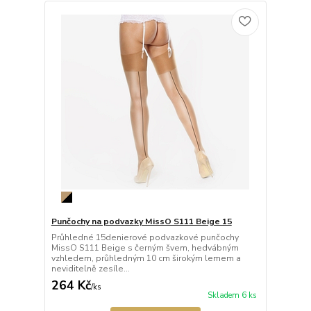
Punčochy na podvazky MissO S111 Beige 15
Průhledné 15denierové podvazkové punčochy
MissO S111 Beige s černým švem, hedvábným
vzhledem, průhledným 10 cm širokým lemem a
neviditelně zesíle...
264 Kč
/
ks
Skladem 6 ks