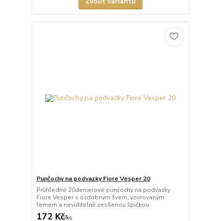
Zvolit variantu
Punčochy na podvazky Fiore Vesper 20
Průhledné 20denierové punčochy na podvazky
Fiore Vesper s ozdobným švem, vzorovaným
lemem a neviditelně zesílenou špičkou.
172 Kč
/
ks