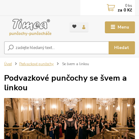
0
ks
za
0 Kč
Menu
Hledat
Úvod
Podvazkové punčochy
Se švem a linkou
Podvazkové punčochy se švem a
linkou