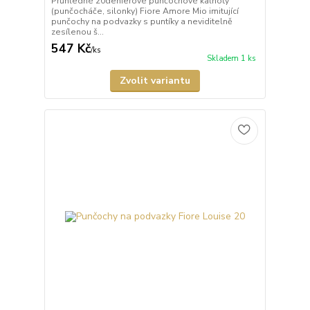
Průhledné 20denierové punčochové kalhoty
(punčocháče, silonky) Fiore Amore Mio imitující
punčochy na podvazky s puntíky a neviditelně
zesílenou š...
547 Kč
/
ks
Skladem 1 ks
Zvolit variantu