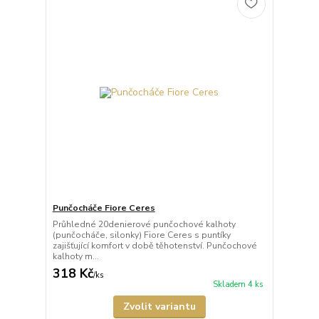
Punčocháče Fiore Ceres
Průhledné 20denierové punčochové kalhoty
(punčocháče, silonky) Fiore Ceres s puntíky
zajišťující komfort v době těhotenství. Punčochové
kalhoty m...
318 Kč
/
ks
Skladem 4 ks
Zvolit variantu