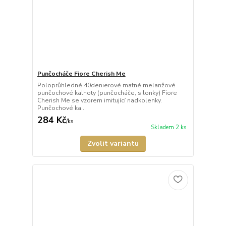
Punčocháče Fiore Cherish Me
Poloprůhledné 40denierové matné melanžové
punčochové kalhoty (punčocháče, silonky) Fiore
Cherish Me se vzorem imitující nadkolenky.
Punčochové ka...
284 Kč
/
ks
Skladem 2 ks
Zvolit variantu