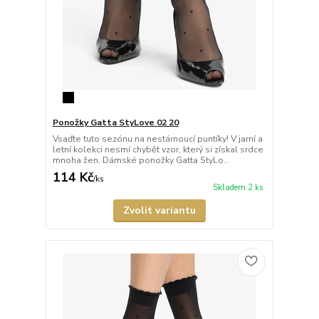
Ponožky Gatta StyLove 02 20
Vsaďte tuto sezónu na nestárnoucí puntíky! V jarní a
letní kolekci nesmí chybět vzor, který si získal srdce
mnoha žen. Dámské ponožky Gatta StyLo...
114 Kč
/
ks
Skladem 2 ks
Zvolit variantu