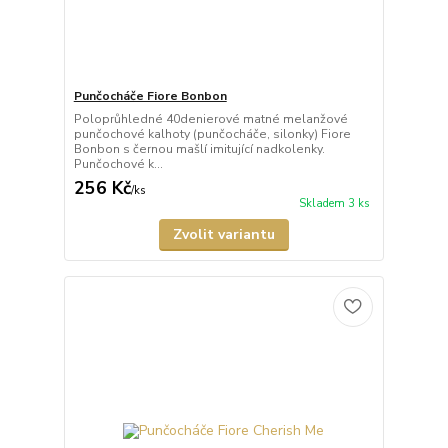
Punčocháče Fiore Bonbon
Poloprůhledné 40denierové matné melanžové
punčochové kalhoty (punčocháče, silonky) Fiore
Bonbon s černou mašlí imitující nadkolenky.
Punčochové k...
256 Kč
/
ks
Skladem 3 ks
Zvolit variantu