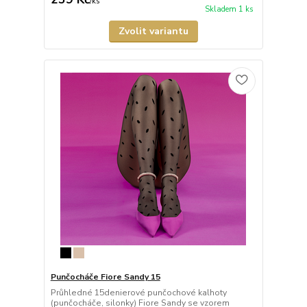
/
ks
Skladem 1 ks
Zvolit variantu
Punčocháče Fiore Sandy 15
Průhledné 15denierové punčochové kalhoty
(punčocháče, silonky) Fiore Sandy se vzorem