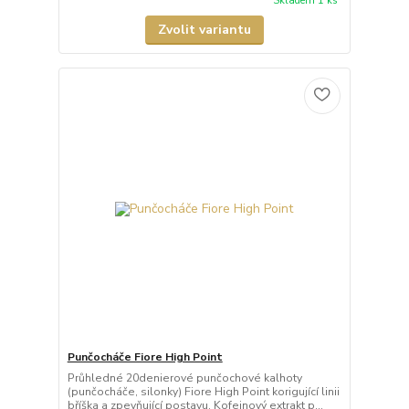
Skladem 1 ks
Zvolit variantu
Punčocháče Fiore High Point
Průhledné 20denierové punčochové kalhoty
(punčocháče, silonky) Fiore High Point korigující linii
bříška a zpevňující postavu. Kofeinový extrakt p...