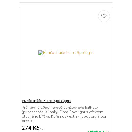
Punčocháče Fiore Spotlight
Průhledné 20denierové punčochové kalhoty
(punčocháče, silonky) Fiore Spotlight s efektem
plochého bříška. Kofeinový extrakt podporuje boj
proti c...
274 Kč
/
ks