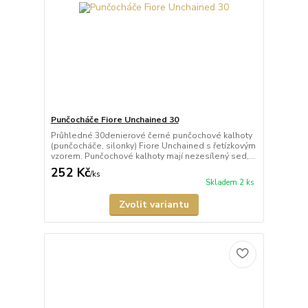
Punčocháče Fiore Unchained 30
Průhledné 30denierové černé punčochové kalhoty
(punčocháče, silonky) Fiore Unchained s řetízkovým
vzorem. Punčochové kalhoty mají nezesílený sed,...
252 Kč
/
ks
Skladem 2 ks
Zvolit variantu