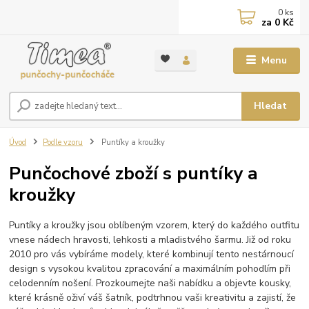
0
ks
za
0 Kč
Menu
Hledat
Úvod
Podle vzoru
Puntíky a kroužky
Punčochové zboží s puntíky a
kroužky
Puntíky a kroužky jsou oblíbeným vzorem, který do každého outfitu
vnese nádech hravosti, lehkosti a mladistvého šarmu. Již od roku
2010 pro vás vybíráme modely, které kombinují tento nestárnoucí
design s vysokou kvalitou zpracování a maximálním pohodlím při
celodenním nošení. Prozkoumejte naši nabídku a objevte kousky,
které krásně oživí váš šatník, podtrhnou vaši kreativitu a zajistí, že