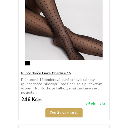
Punčocháče Fiore Charlize 15
Průhledné 15denierové punčochové kalhoty
(punčocháče, silonky) Fiore Charlize s puntíkatým
vzorem. Punčochové kalhoty mají zesílený sed,
nevidite...
246 Kč
/
ks
Skladem 3 ks
Zvolit variantu