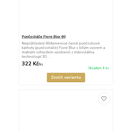
Punčocháče Fiore Blur 60
Neprůhledné 60denierové černé punčochové
kalhoty (punčocháče) Fiore Blur s bílým vzorem a
matným vzhledem vyrobené z mikrovlákna
technologií 3D. ...
322 Kč
/
ks
Skladem 4 ks
Zvolit variantu