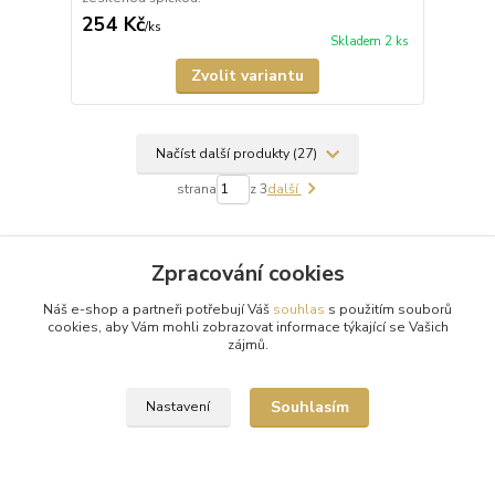
254 Kč
/
ks
Skladem 2 ks
Zvolit variantu
Načíst další produkty (27)
strana
z 3
další
Zpracování cookies
Náš e-shop a partneři potřebují Váš
souhlas
s použitím souborů
cookies, aby Vám mohli zobrazovat informace týkající se Vašich
zájmů.
Doprava zdarma od 1500 Kč
Nakupte své oblíbené kousky a poštovné zaplatíme za vás.
Souhlasím
Nastavení
Pečlivá expedice
Vaše objednávky balíme s maximální péčí a odesíláme 2x
týdně.