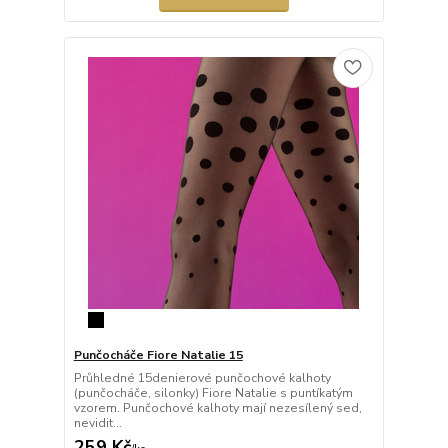
Punčocháče Fiore Natalie 15
Průhledné 15denierové punčochové kalhoty
(punčocháče, silonky) Fiore Natalie s puntíkatým
vzorem. Punčochové kalhoty mají nezesílený sed,
nevidit...
259 Kč