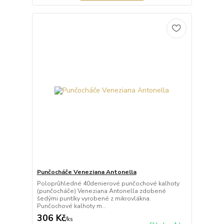
Punčocháče Veneziana Antonella
Poloprůhledné 40denierové punčochové kalhoty
(punčocháče) Veneziana Antonella zdobené
šedými puntíky vyrobené z mikrovlákna.
Punčochové kalhoty m...
306 Kč
/
ks