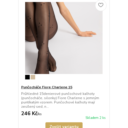
Punčocháče Fiore Charlene 15
Průhledné 15denierové punčochové kalhoty
(punčocháče, silonky) Fiore Charlene s jemným
puntíkatým vzorem. Punčochové kalhoty mají
zesílený sed, n...
246 Kč
/
ks
Skladem 2 ks
Zvolit variantu