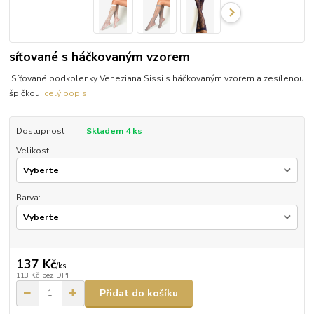
síťované s háčkovaným vzorem
Síťované podkolenky Veneziana Sissi s háčkovaným vzorem a zesílenou
špičkou.
celý popis
Dostupnost
Skladem 4 ks
Velikost:
Barva:
137 Kč
/
ks
113 Kč
bez DPH
Přidat do košíku