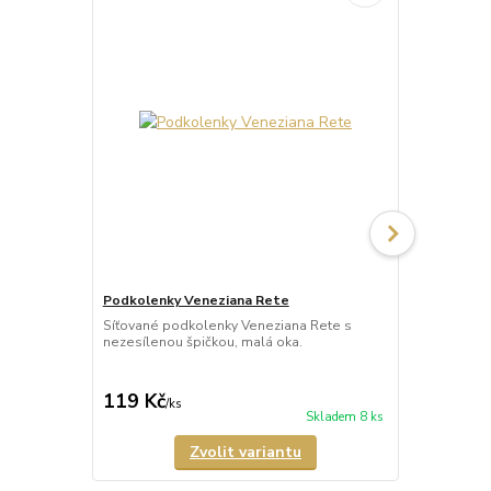
Podkolenky Veneziana Rete
Podkolenky 
Síťované podkolenky Veneziana Rete s
Síťované po
nezesílenou špičkou, malá oka.
s nezesíleno
119 Kč
126 Kč
/
ks
/
ks
Skladem 8 ks
Zvolit variantu