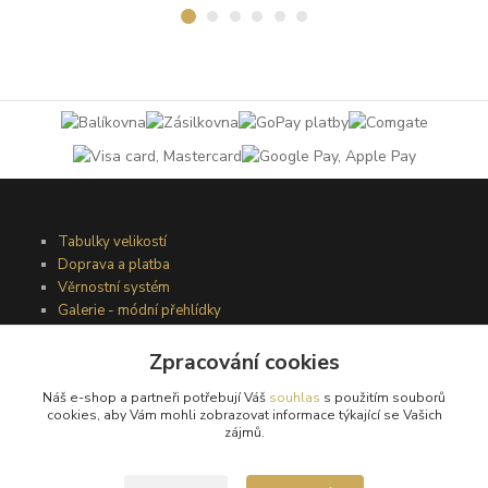
Tabulky velikostí
Doprava a platba
Věrnostní systém
Galerie - módní přehlídky
Zpracování cookies
Podmínky užití webového rozhraní
Náš e-shop a partneři potřebují Váš
souhlas
s použitím souborů
Obchodní podmínky
cookies, aby Vám mohli zobrazovat informace týkající se Vašich
Ochrana osobních údajů
zájmů.
Kontakty