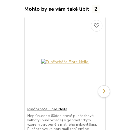
Mohlo by se vám také líbit
2
Punčocháče Fiore Neila
Punčocháče 
Neprůhledné 60denierové punčochové
Punčochové k
kalhoty (punčocháče) s geometrickým
mikrovlákna 
vzorem vyrobené z matného mikrovlákna.
polyamid, 1
Punčochové kalhoty mají zesílený se...
velikostí: Zna