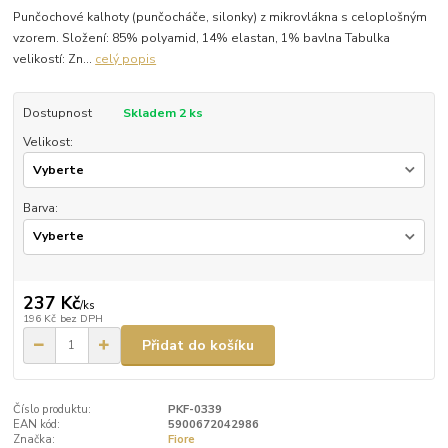
Punčochové kalhoty (punčocháče, silonky) z mikrovlákna s celoplošným
vzorem. Složení: 85% polyamid, 14% elastan, 1% bavlna Tabulka
velikostí: Zn...
celý popis
Dostupnost
Skladem 2 ks
Velikost:
Barva:
237 Kč
/
ks
196 Kč
bez DPH
Přidat do košíku
Číslo produktu:
PKF-0339
EAN kód:
5900672042986
Značka:
Fiore