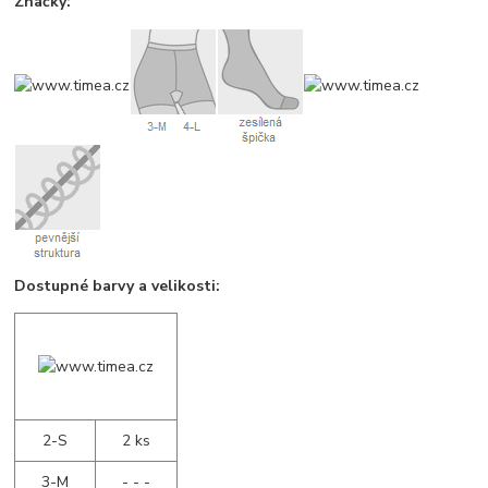
Značky:
Dostupné barvy a velikosti:
2-S
2 ks
3-M
- - -