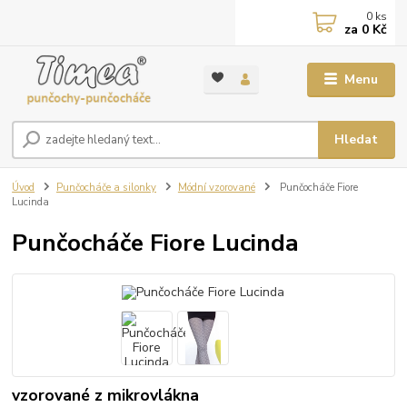
0
ks
za
0 Kč
Menu
Hledat
Úvod
Punčocháče a silonky
Módní vzorované
Punčocháče Fiore
Lucinda
Punčocháče Fiore Lucinda
vzorované z mikrovlákna