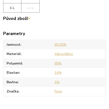
4-L
- - -
Původ zboží
Parametry
Jemnost
60 DEN
Materiál
mikrovlákno
Polyamid
85%
Elastan
14%
Bavlna
1%
Značka
Fiore