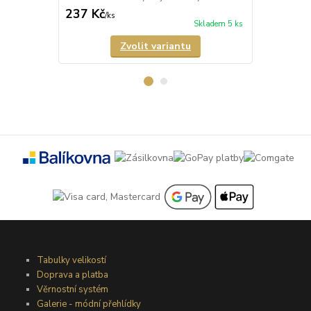
237 Kč
237 Kč
/
ks
/
ks
Skladem 5 ks
Zvolit variantu
Tabulky velikostí
Doprava a platba
Věrnostní systém
Galerie - módní přehlídky