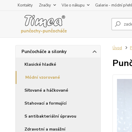
Kontakty
Značky
Vše o nákupu
Galerie - módní přeh
Úvod
P
Punčocháče a silonky
Punč
Klasické hladké
Módní vzorované
Síťované a háčkované
Stahovací a formující
S antibakteriální úpravou
Zdravotní a masážní