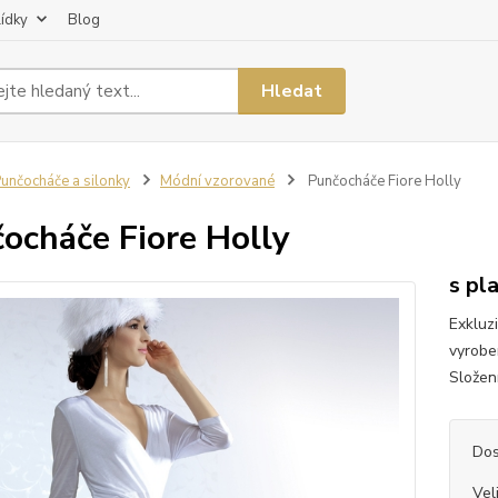
lídky
Blog
Hledat
unčocháče a silonky
Módní vzorované
Punčocháče Fiore Holly
ocháče Fiore Holly
s pl
Exkluz
vyroben
Složen
Dos
Vel