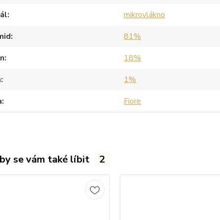
ál
mikrovlákno
mid
81%
an
18%
a
1%
a
Fiore
by se vám také líbit
2