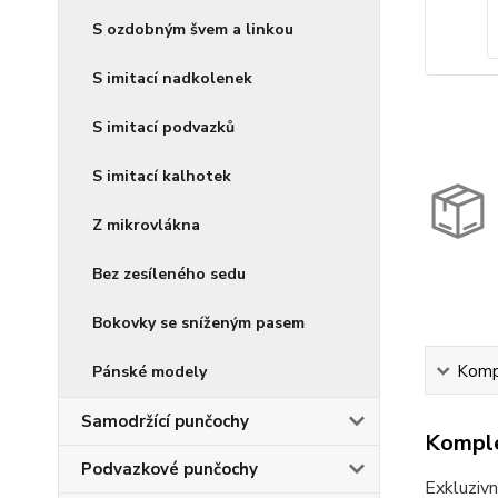
S ozdobným švem a linkou
S imitací nadkolenek
S imitací podvazků
S imitací kalhotek
Z mikrovlákna
Bez zesíleného sedu
Bokovky se sníženým pasem
Kompl
Pánské modely
Samodržící punčochy
Komple
Podvazkové punčochy
Exkluzivn