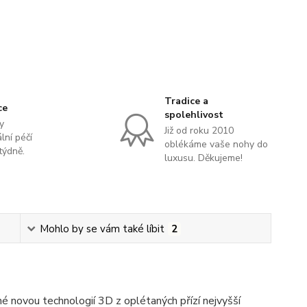
Tradice a
ce
spolehlivost
y
Již od roku 2010
lní péčí
oblékáme vaše nohy do
týdně.
luxusu. Děkujeme!
Mohlo by se vám také líbit
2
é novou technologií 3D z oplétaných přízí nejvyšší