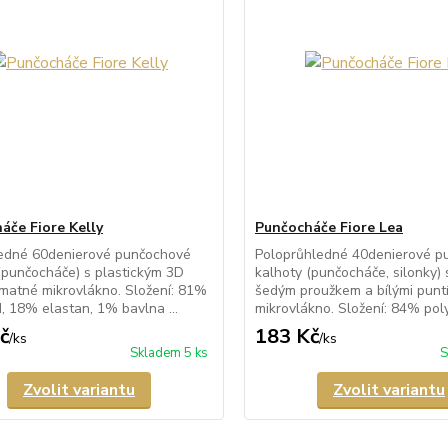
áče Fiore Kelly
Punčocháče Fiore Lea
edné 60denierové punčochové
Poloprůhledné 40denierové p
(punčocháče) s plastickým 3D
kalhoty (punčocháče, silonky)
matné mikrovlákno. Složení: 81%
šedým proužkem a bílými puntí
, 18% elastan, 1% bavlna ...
mikrovlákno. Složení: 84% polya
č
183 Kč
/
ks
/
ks
Skladem 5 ks
S
Zvolit variantu
Zvolit variantu