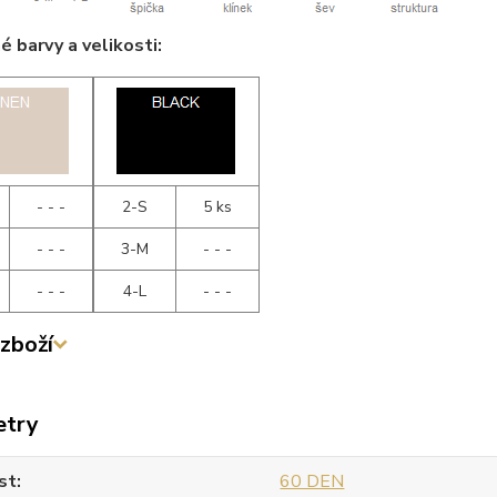
 barvy a velikosti:
- - -
2-S
5 ks
- - -
3-M
- - -
- - -
4-L
- - -
zboží
etry
st
60 DEN