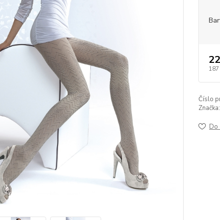
Bar
22
187
Číslo p
Značka:
Do 