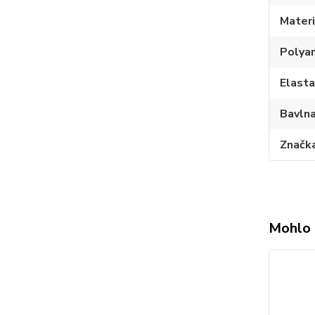
Materi
Polya
Elast
Bavln
Značk
Mohlo 