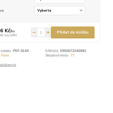
va:
6 Kč
/
ks
Přidat do košíku
 Kč
bez DPH
roduktu:
PKF-0160
EAN kód:
5900672040982
Fiore
Skladové místo:
77
oblíbených