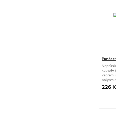
Punčoch
Neprůhl
kalhoty 
vzorem, 
polyamid
226 K