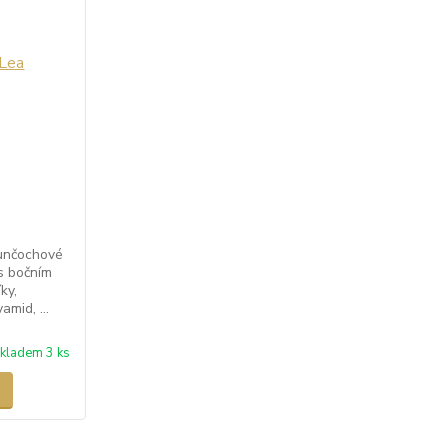
unčochové
 s bočním
ky,
mid, ...
kladem 3 ks