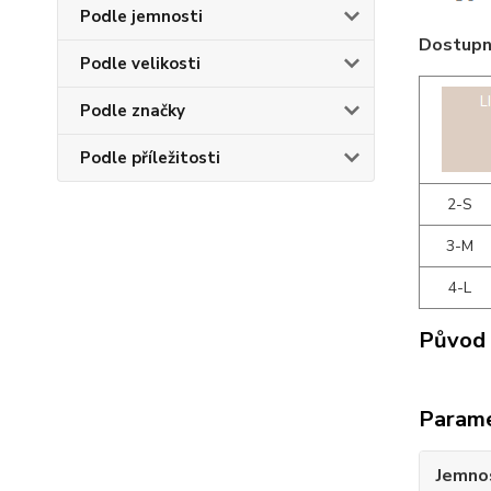
Podle jemnosti
Dostupné
Podle velikosti
Podle značky
Podle příležitosti
2-S
3-M
4-L
Původ 
Param
Jemno