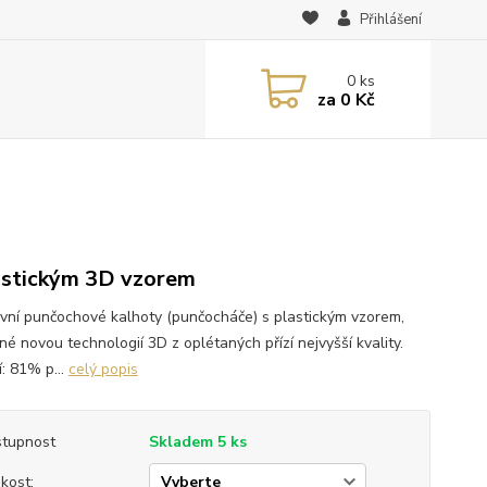
Přihlášení
0
ks
za
0 Kč
astickým 3D vzorem
ivní punčochové kalhoty (punčocháče) s plastickým vzorem,
é novou technologií 3D z oplétaných přízí nejvyšší kvality.
í: 81% p...
celý popis
tupnost
Skladem 5 ks
ikost: