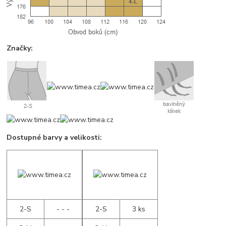
Značky:
Dostupné barvy a velikosti:
2-S
- - -
2-S
3 ks