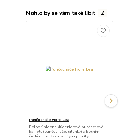
Mohlo by se vám také líbit
2
Punčocháče Fiore Lea
Punčocháče 
Poloprůhledné 40denierové punčochové
Neprůhledné
kalhoty (punčocháče, silonky) s bočním
punčochové 
šedým proužkem a bílými puntíky,
novou techno