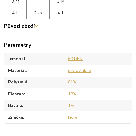
3-M
- - -
3-M
- - -
4-L
2 ks
4-L
- - -
Původ zboží
Parametry
Jemnost
60 DEN
Materiál
mikrovlákno
Polyamid
81%
Elastan
18%
Bavlna
1%
Značka
Fiore