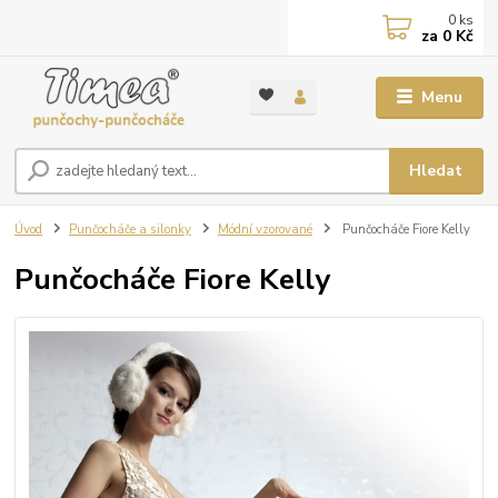
0
ks
za
0 Kč
Menu
Hledat
Úvod
Punčocháče a silonky
Módní vzorované
Punčocháče Fiore Kelly
Punčocháče Fiore Kelly