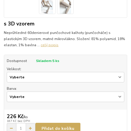
s 3D vzorem
Neprůhledné 60denierové punčochové kalhoty (punčocháče) s
plastickým 3D vzorem, matné mikrovlákno. Složení: 81% polyamid, 18%
elastan, 1% bavlna ...
celý popis
Dostupnost
Skladem 5 ks
Velikost:
Barva:
226 Kč
/
ks
187 Kč
bez DPH
Přidat do košíku