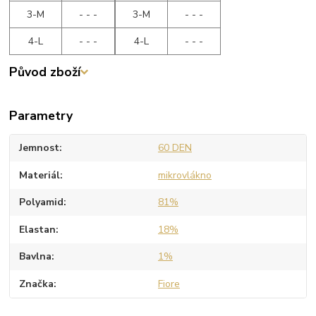
3-M
- - -
3-M
- - -
4-L
- - -
4-L
- - -
Původ zboží
Parametry
Jemnost
60 DEN
Materiál
mikrovlákno
Polyamid
81%
Elastan
18%
Bavlna
1%
Značka
Fiore