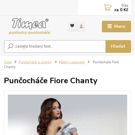
0
ks
za
0 Kč
Menu
Hledat
Úvod
Punčocháče a silonky
Módní vzorované
Punčocháče Fiore
Chanty
Punčocháče Fiore Chanty