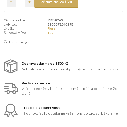
Přidat do košíku
Číslo produktu:
PKF-0249
EAN kód:
5900672040975
Značka:
Fiore
Skladové místo:
107
Do oblíbených
Doprava zdarma od 1500 Kč
Nakupte své oblíbené kousky a poštovné zaplatíme za vás.
Pečlivá expedice
Vaše objednávky balíme s maximální péčí a odesíláme 2x
týdně.
Tradice a spolehlivost
Již od roku 2010 oblékáme vaše nohy do luxusu. Děkujeme!