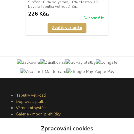
Složení: 81% polyamid, 18% elastan, 1%
bavlna Tabulka velikostí: Zn...
226 Kč
/
ks
Skladem 6 ks
Zvolit variantu
Tabulky velikostí
Doprava a platba
Věrnostní systém
Galerie - módní přehlídky
Zpracování cookies