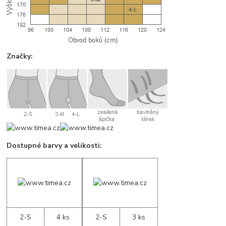
Značky:
Dostupné barvy a velikosti:
2-S
4 ks
2-S
3 ks