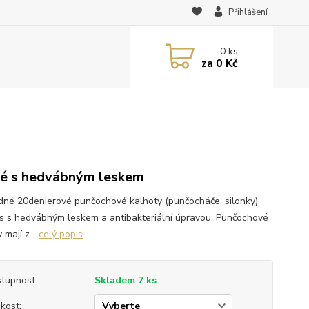
Přihlášení
0
ks
za
0 Kč
é s hedvábným leskem
dné 20denierové punčochové kalhoty (punčocháče, silonky)
Iris s hedvábným leskem a antibakteriální úpravou. Punčochové
 mají z...
celý popis
tupnost
Skladem 7 ks
ikost: