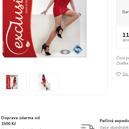
Bar
11
98 
Číslo p
Značka:
Do 
Doprava zdarma od
Pečlivá expedi
1500 Kč
Vaše objednávk