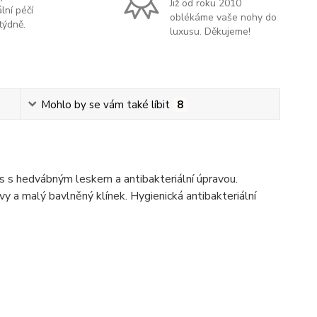
Již od roku 2010
lní péčí
oblékáme vaše nohy do
týdně.
luxusu. Děkujeme!
Mohlo by se vám také líbit
8
is s hedvábným leskem a antibakteriální úpravou.
vy a malý bavlněný klínek. Hygienická antibakteriální