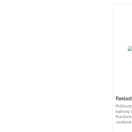
Punčochá
Průhled
kalhoty (
Punčocho
zesílené 