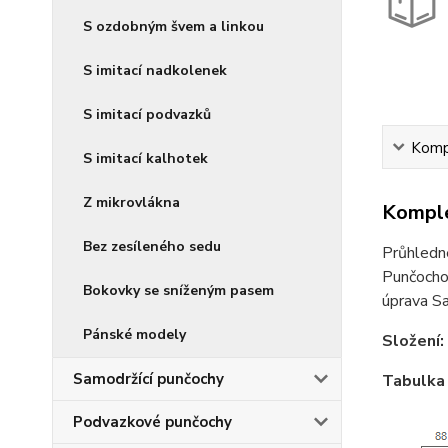
S ozdobným švem a linkou
S imitací nadkolenek
S imitací podvazků
Kompl
S imitací kalhotek
Z mikrovlákna
Komple
Bez zesíleného sedu
Průhledné
Punčochov
Bokovky se sníženým pasem
úprava Sa
Pánské modely
Složení:
Samodržící punčochy
Tabulka 
Podvazkové punčochy