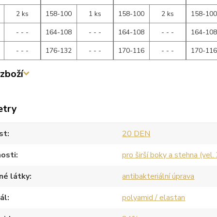
2 ks
158-100
1 ks
158-100
2 ks
158-10
- - -
164-108
- - -
164-108
- - -
164-10
- - -
176-132
- - -
170-116
- - -
170-11
zboží
etry
st
20 DEN
osti
pro širší boky a stehna (vel.
né látky
antibakteriální úprava
ál
polyamid / elastan