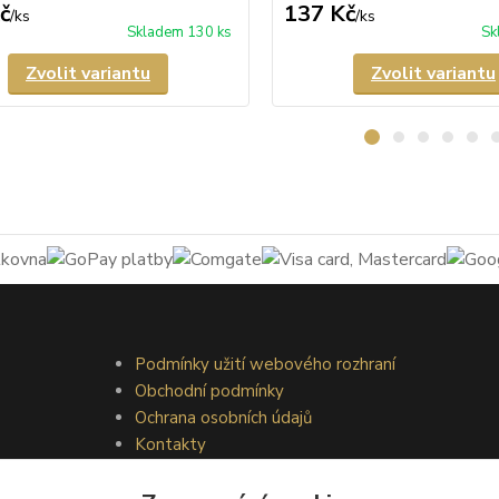
č
137 Kč
/
ks
/
ks
Skladem 130 ks
Sk
Zvolit variantu
Zvolit variantu
Podmínky užití webového rozhraní
Obchodní podmínky
Ochrana osobních údajů
Kontakty