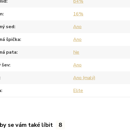
mid
84%
an
16%
ný sed
Ano
ná špička
Ano
ná pata
Ne
 šev
Ano
Ano (malý)
a
Elite
by se vám také líbit
8