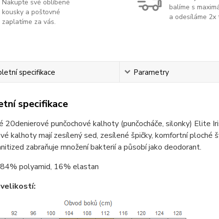
Nakupte své oblíbené
balíme s maximá
kousky a poštovné
a odesíláme 2x 
zaplatíme za vás.
etní specifikace
Parametry
tní specifikace
 20denierové punčochové kalhoty (punčocháče, silonky) Elite Ir
é kalhoty mají zesílený sed, zesílené špičky, komfortní ploché š
nitized zabraňuje množení bakterií a působí jako deodorant.
84% polyamid, 16% elastan
velikostí: