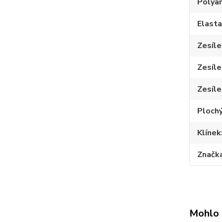
Polya
Elast
Zesíle
Zesíle
Zesíle
Plochý
Klínek
Značk
Mohlo 