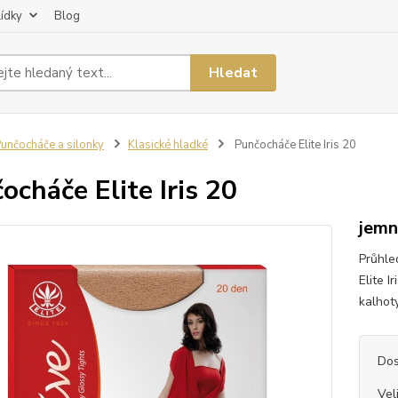
lídky
Blog
Hledat
unčocháče a silonky
Klasické hladké
Punčocháče Elite Iris 20
ocháče Elite Iris 20
jemn
Průhle
Elite 
kalhoty
Dos
Vel