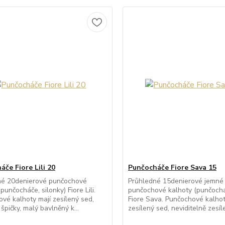
če Fiore Lili 20
Punčocháče Fiore Sava 15
né 20denierové punčochové
Průhledné 15denierové jemné
punčocháče, silonky) Fiore Lili.
punčochové kalhoty (punčocháč
vé kalhoty mají zesílený sed,
Fiore Sava. Punčochové kalhot
špičky, malý bavlněný k...
zesílený sed, neviditelně zesíle