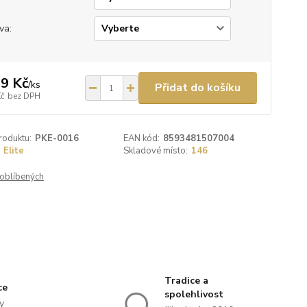
va:
9 Kč
/
ks
Přidat do košíku
Kč
bez DPH
roduktu:
PKE-0016
EAN kód:
8593481507004
Elite
Skladové místo:
146
oblíbených
Tradice a
ce
spolehlivost
y