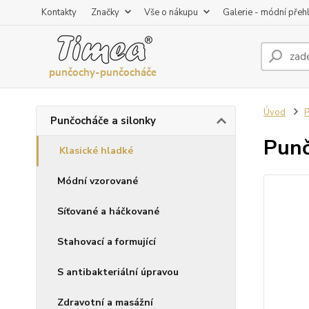
Kontakty
Značky
Vše o nákupu
Galerie - módní přeh
Úvod
P
Punčocháče a silonky
Punč
Klasické hladké
Módní vzorované
Síťované a háčkované
Stahovací a formující
S antibakteriální úpravou
Zdravotní a masážní