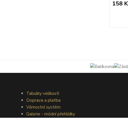
158 K
Tabulky velikostí
Doprava a platba
Věrnostní systém
Galerie - módní přehlídky