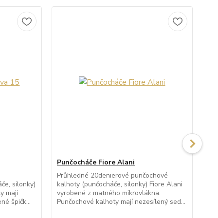
Punčocháče Fiore Alani
Pu
Průhledné 20denierové punčochové
Po
e, silonky)
kalhoty (punčocháče, silonky) Fiore Alani
kal
y mají
vyrobené z matného mikrovlákna.
po
né špičk...
Punčochové kalhoty mají nezesílený sed...
kal