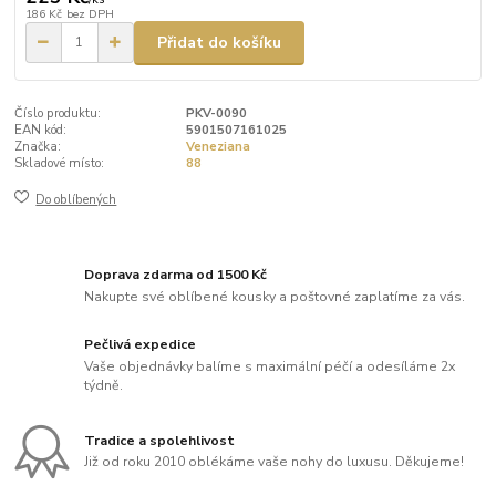
186 Kč
bez DPH
Přidat do košíku
Číslo produktu:
PKV-0090
EAN kód:
5901507161025
Značka:
Veneziana
Skladové místo:
88
Do oblíbených
Doprava zdarma od 1500 Kč
Nakupte své oblíbené kousky a poštovné zaplatíme za vás.
Pečlivá expedice
Vaše objednávky balíme s maximální péčí a odesíláme 2x
týdně.
Tradice a spolehlivost
Již od roku 2010 oblékáme vaše nohy do luxusu. Děkujeme!