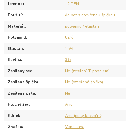
Jemnost
12 DEN
Použití
do bot s otevřenou špičkou
Materiál
polyamid / elastan
Polyamid
82%
Elastan
15%
Bavlna
3%
Zesílený sed
Ne (zesílení T-panelem)
Zesílená špička
Ne (otevřená špička)
Zesílená pata
Ne
Plochý šev
Ano
Klínek
Ano (malý bavlněný)
Značka
Veneziana