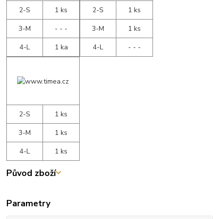
2-S
1 ks
2-S
1 ks
3-M
- - -
3-M
1 ks
4-L
1 ka
4-L
- - -
2-S
1 ks
3-M
1 ks
4-L
1 ks
Původ zboží
Parametry