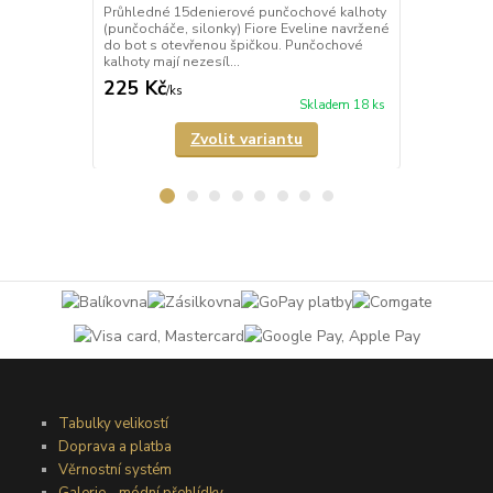
Průhledné 15denierové punčochové kalhoty
Průhledné 2
(punčocháče, silonky) Fiore Eveline navržené
(punčocháče,
do bot s otevřenou špičkou. Punčochové
zeštíhlující
kalhoty mají nezesíl...
mají vzorovan
225 Kč
198 Kč
/
ks
/
ks
Skladem 18 ks
Zvolit variantu
Tabulky velikostí
Doprava a platba
Věrnostní systém
Galerie - módní přehlídky