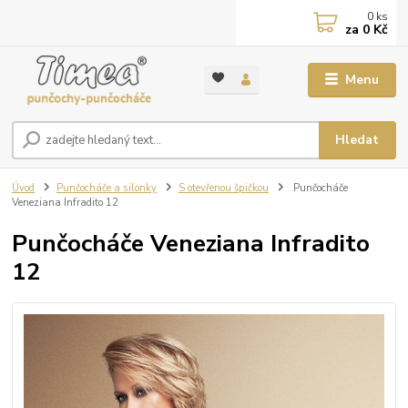
0
ks
za
0 Kč
Menu
Hledat
Úvod
Punčocháče a silonky
S otevřenou špičkou
Punčocháče
Veneziana Infradito 12
Punčocháče Veneziana Infradito
12