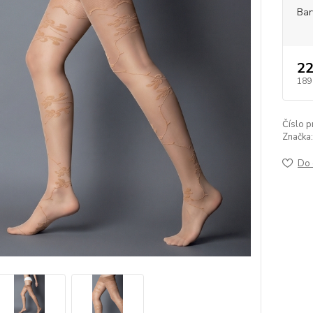
Bar
22
189
Číslo p
Značka:
Do 