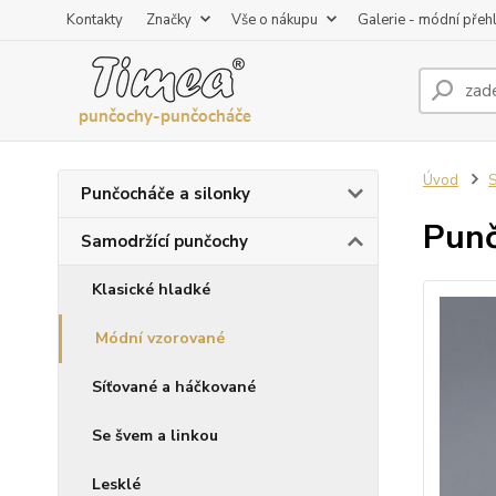
Kontakty
Značky
Vše o nákupu
Galerie - módní přeh
Úvod
S
Punčocháče a silonky
Punč
Samodržící punčochy
Klasické hladké
Módní vzorované
Síťované a háčkované
Se švem a linkou
Lesklé