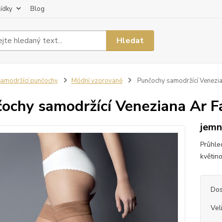
lídky
Blog
Hledat
amodržící punčochy
Módní vzorované
Punčochy samodržící Venezia
ochy samodržící Veneziana Ar 
jemn
Průhle
květin
Dos
Vel