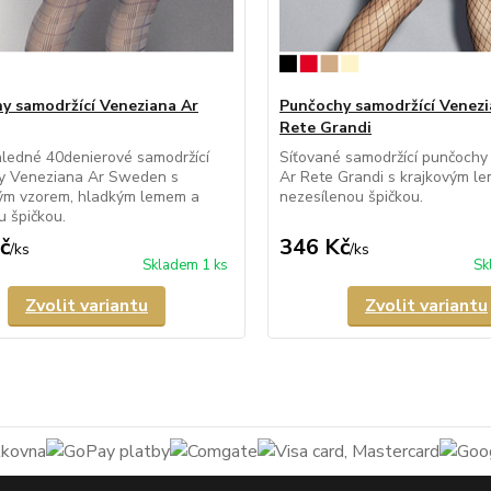
y samodržící Veneziana Ar
Punčochy samodržící Venezi
Rete Grandi
ledné 40denierové samodržící
Síťované samodržící punčochy
y Veneziana Ar Sweden s
Ar Rete Grandi s krajkovým l
ým vzorem, hladkým lemem a
nezesílenou špičkou.
u špičkou.
č
346 Kč
/
ks
/
ks
Skladem 1 ks
Sk
Zvolit variantu
Zvolit variantu