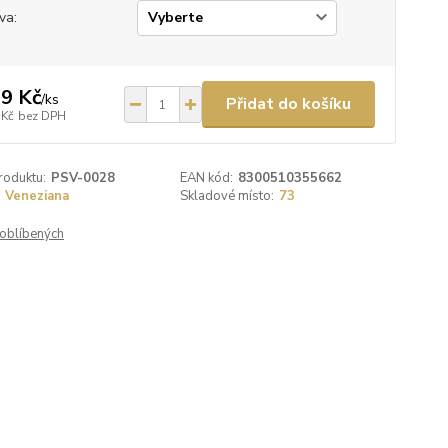
va:
9 Kč
/
ks
Přidat do košíku
 Kč
bez DPH
roduktu:
PSV-0028
EAN kód:
8300510355662
Veneziana
Skladové místo:
73
oblíbených