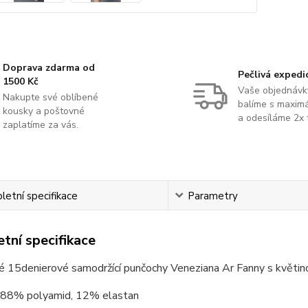
Doprava zdarma od
Pečlivá expedi
1500 Kč
Vaše objednávk
Nakupte své oblíbené
balíme s maximá
kousky a poštovné
a odesíláme 2x 
zaplatíme za vás.
etní specifikace
Parametry
tní specifikace
é 15denierové samodržící punčochy Veneziana Ar Fanny s květi
88% polyamid, 12% elastan