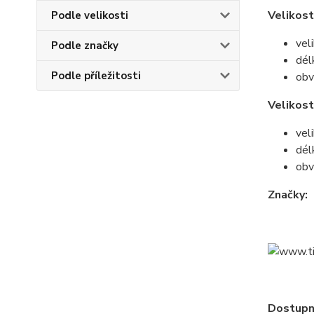
Velikost
Podle velikosti
vel
Podle značky
dél
Podle příležitosti
obv
Velikost
vel
dél
obv
Značky:
Dostupné