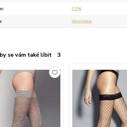
an
12%
a
Veneziana
by se vám také líbit
3