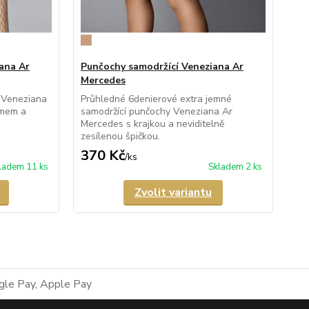
ana Ar
Punčochy samodržící Veneziana Ar
Mercedes
 Veneziana
Průhledné 6denierové extra jemné
emem a
samodržící punčochy Veneziana Ar
Mercedes s krajkou a neviditelně
zesílenou špičkou.
370 Kč
/
ks
ladem 11 ks
Skladem 2 ks
Zvolit variantu