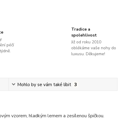
Tradice a
ce
spolehlivost
y
Již od roku 2010
lní péčí
oblékáme vaše nohy do
týdně.
luxusu. Děkujeme!
Mohlo by se vám také líbit
3
novým vzorem, hladkým lemem a zesílenou špičkou.