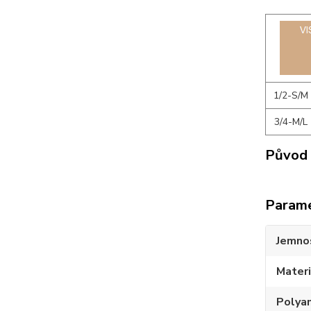
1/2-S/M
3/4-M/L
Původ 
Param
Jemno
Materi
Polya