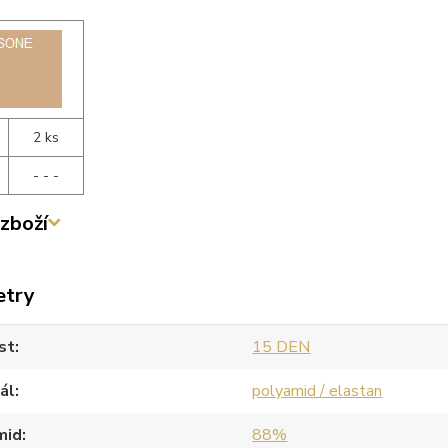
2 ks
- - -
zboží
etry
st
15 DEN
ál
polyamid / elastan
mid
88%