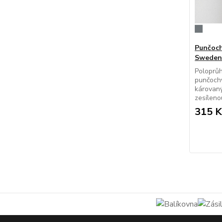
Punčoch
Sweden
Poloprůh
punčoch
károvan
zesíleno
315 K