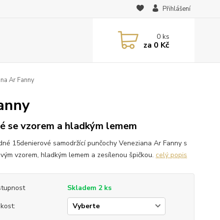
Přihlášení
0
ks
za
0 Kč
na Ar Fanny
Fanny
é se vzorem a hladkým lemem
dné 15denierové samodržící punčochy Veneziana Ar Fanny s
ovým vzorem, hladkým lemem a zesílenou špičkou.
celý popis
tupnost
Skladem 2 ks
ikost: