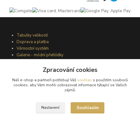
Tabulky velikostí
Doprava a platba
Věrnostní systém
Galerie - módní přehlídky
Zpracování cookies
Podmínky užití webového rozhraní
Náš e-shop a partneři potřebují Váš
souhlas
s použitím souborů
Obchodní podmínky
cookies, aby Vám mohli zobrazovat informace týkající se Vašich
Ochrana osobních údajů
zájmů.
Kontakty
Souhlasím
Nastavení
Podmínky vrácení zboží
Reklamační řád