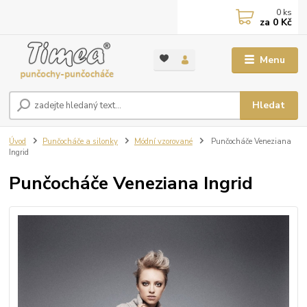
0
ks
za
0 Kč
Menu
Hledat
Úvod
Punčocháče a silonky
Módní vzorované
Punčocháče Veneziana
Ingrid
Punčocháče Veneziana Ingrid