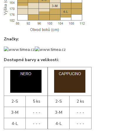
Značky:
Dostupné barvy a velikosti:
2-S
5 ks
2-S
2 ks
3-M
- - -
3-M
- - -
4-L
- - -
4-L
- - -