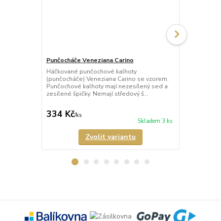
Punčocháče Veneziana Carino
Punčocháče 
Háčkované punčochové kalhoty
Háčkované p
(punčocháče) Veneziana Carino se vzorem.
(punčocháče)
Punčochové kalhoty mají nezesílený sed a
punčochy s 
zesílené špičky. Nemají středový š...
mají nezesíle
334 Kč
389 Kč
/
ks
/
ks
Skladem 3 ks
Zvolit variantu