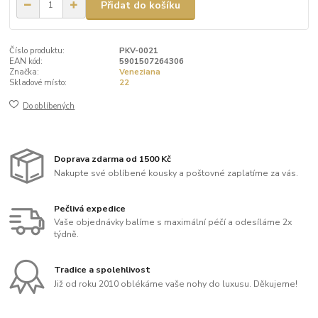
Přidat do košíku
Číslo produktu:
PKV-0021
EAN kód:
5901507264306
Značka:
Veneziana
Skladové místo:
22
Do oblíbených
Doprava zdarma od 1500 Kč
Nakupte své oblíbené kousky a poštovné zaplatíme za vás.
Pečlivá expedice
Vaše objednávky balíme s maximální péčí a odesíláme 2x
týdně.
Tradice a spolehlivost
Již od roku 2010 oblékáme vaše nohy do luxusu. Děkujeme!