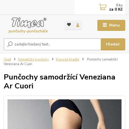
0
ks
za
0 Kč
Menu
Hledat
Úvod
Samodržící punčochy
Klasické hladké
Punčochy samodržící
Veneziana Ar Cuori
Punčochy samodržící Veneziana
Ar Cuori