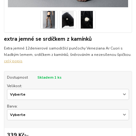
extra jemné se srdíčkem z kamínků
Extra jemné 12denierové samodržící punčochy Veneziana Ar Cuori s
hladkým lemem, srdíčkem z kamínků, šněrováním a nezesílenou špičkou.
celý popis
Dostupnost
Skladem 1 ks
Velikost:
Barva:
339 Kč
/
ks