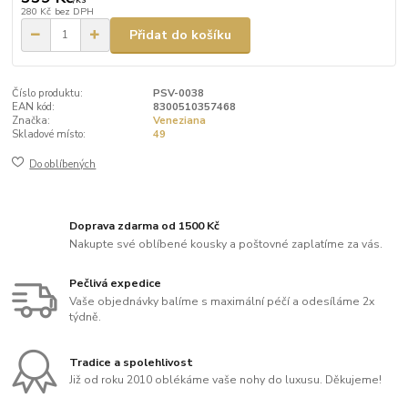
280 Kč
bez DPH
Přidat do košíku
Číslo produktu:
PSV-0038
EAN kód:
8300510357468
Značka:
Veneziana
Skladové místo:
49
Do oblíbených
Doprava zdarma od 1500 Kč
Nakupte své oblíbené kousky a poštovné zaplatíme za vás.
Pečlivá expedice
Vaše objednávky balíme s maximální péčí a odesíláme 2x
týdně.
Tradice a spolehlivost
Již od roku 2010 oblékáme vaše nohy do luxusu. Děkujeme!