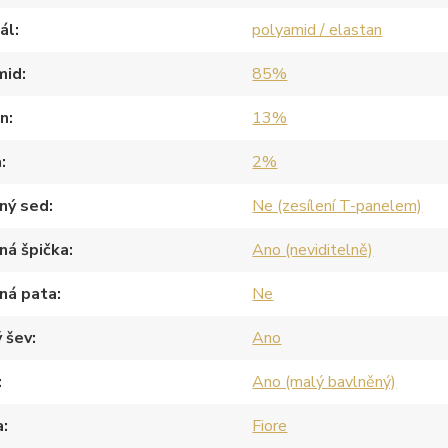
ál
polyamid / elastan
mid
85%
an
13%
a
2%
ný sed
Ne (zesílení T-panelem)
ná špička
Ano (neviditelně)
ná pata
Ne
 šev
Ano
Ano (malý bavlněný)
a
Fiore