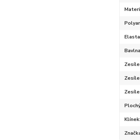
Materi
Polya
Elast
Bavln
Zesíle
Zesíle
Zesíle
Plochý
Klínek
Značk