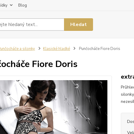
lídky
Blog
Hledat
unčocháče a silonky
Klasické hladké
Punčocháče Fiore Doris
ocháče Fiore Doris
extr
Průhle
silonk
nezesíl
Dos
Vel