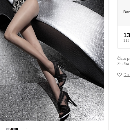
Bar
13
115
Číslo p
Značka:
Do 