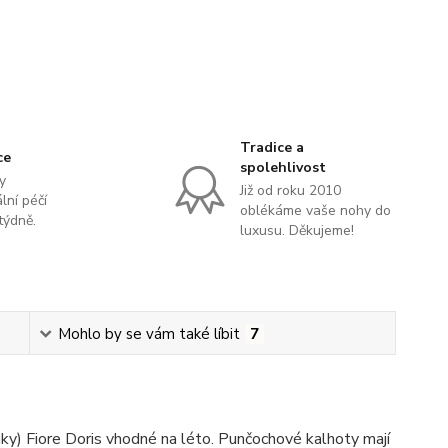
Tradice a
ce
spolehlivost
y
Již od roku 2010
lní péčí
oblékáme vaše nohy do
týdně.
luxusu. Děkujeme!
Mohlo by se vám také líbit
7
y) Fiore Doris vhodné na léto. Punčochové kalhoty mají