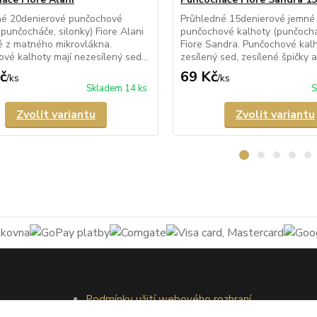
né 20denierové punčochové
Průhledné 15denierové jemné
(punčocháče, silonky) Fiore Alani
punčochové kalhoty (punčocháč
 z matného mikrovlákna.
Fiore Sandra. Punčochové kalh
vé kalhoty mají nezesílený sed...
zesílený sed, zesílené špičky a 
č
69 Kč
/
ks
/
ks
Skladem 14 ks
S
Zvolit variantu
Zvolit variantu
Podmínky užití webového rozhraní
Obchodní podmínky