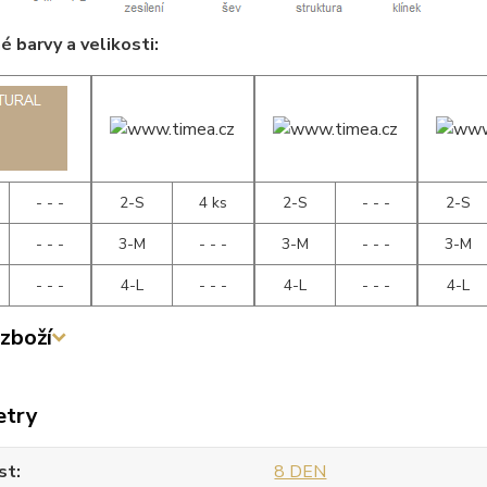
 barvy a velikosti:
- - -
2-S
4 ks
2-S
- - -
2-S
- - -
3-M
- - -
3-M
- - -
3-M
- - -
4-L
- - -
4-L
- - -
4-L
zboží
etry
st
8 DEN