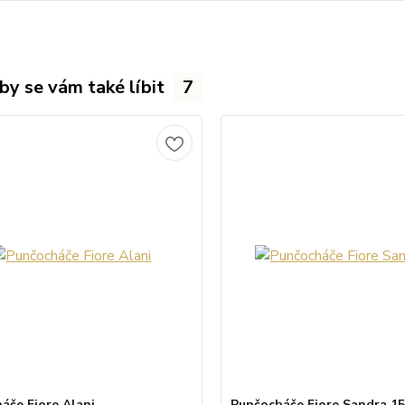
by se vám také líbit
7
áče Fiore Alani
Punčocháče Fiore Sandra 15