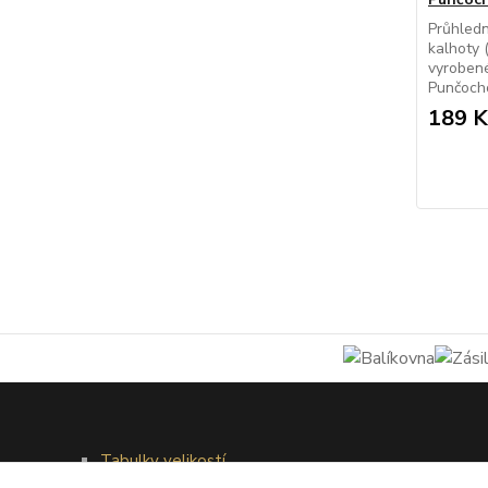
Průhled
kalhoty 
vyrobené
Punčocho
189 K
Tabulky velikostí
Doprava a platba