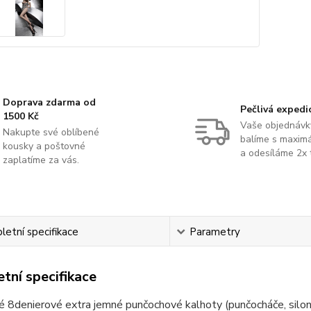
Doprava zdarma od
Pečlivá expedi
1500 Kč
Vaše objednávk
Nakupte své oblíbené
balíme s maximá
kousky a poštovné
a odesíláme 2x 
zaplatíme za vás.
etní specifikace
Parametry
tní specifikace
 8denierové extra jemné punčochové kalhoty (punčocháče, silonk