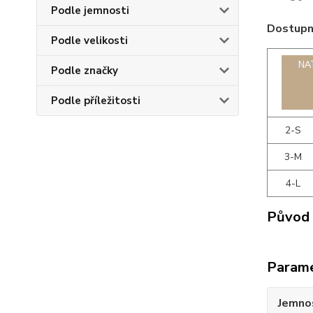
Podle jemnosti
Dostupné
Podle velikosti
Podle značky
Podle příležitosti
2-S
3-M
4-L
Původ 
Param
Jemno