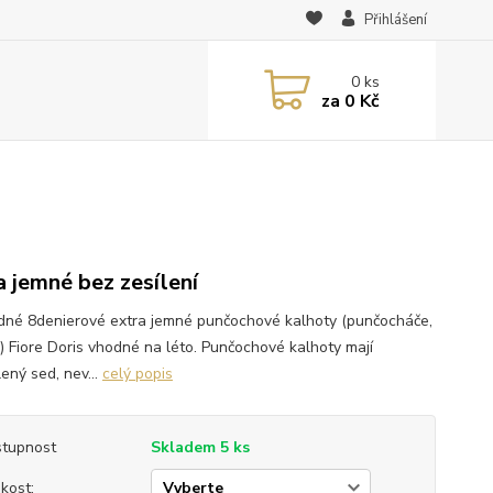
Přihlášení
0
ks
za
0 Kč
a jemné bez zesílení
dné 8denierové extra jemné punčochové kalhoty (punčocháče,
y) Fiore Doris vhodné na léto. Punčochové kalhoty mají
ený sed, nev...
celý popis
tupnost
Skladem 5 ks
ikost: