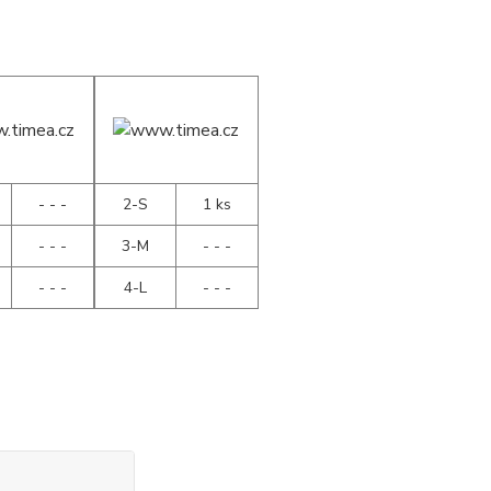
- - -
2-S
1 ks
- - -
3-M
- - -
- - -
4-L
- - -