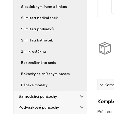
S ozdobným švem a linkou
S imitací nadkolenek
S imitací podvazků
S imitací kalhotek
Z mikrovlákna
Bez zesíleného sedu
Bokovky se sníženým pasem
Kompl
Pánské modely
Samodržící punčochy
Komple
Podvazkové punčochy
Průhledné