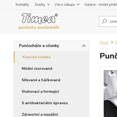
Kontakty
Značky
Vše o nákupu
Galerie - módní přeh
Úvod
P
Punčocháče a silonky
Punč
Klasické hladké
Módní vzorované
Síťované a háčkované
Stahovací a formující
S antibakteriální úpravou
Zdravotní a masážní