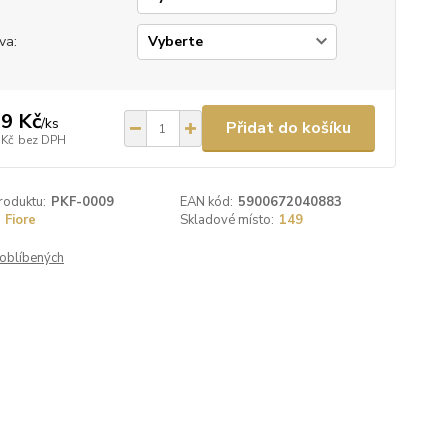
va:
9 Kč
/
ks
Přidat do košíku
 Kč
bez DPH
roduktu:
PKF-0009
EAN kód:
5900672040883
Fiore
Skladové místo:
149
oblíbených