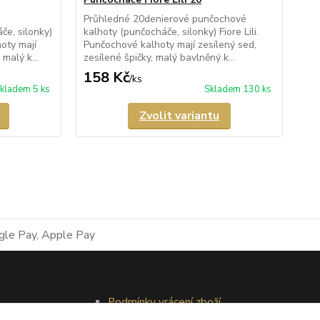
Průhledné 20denierové punčochové
Po
e, silonky)
kalhoty (punčocháče, silonky) Fiore Lili.
kal
oty mají
Punčochové kalhoty mají zesílený sed,
po
malý k...
zesílené špičky, malý bavlněný k...
kal
158 Kč
1
/
ks
kladem 5 ks
Skladem 130 ks
Zvolit variantu
Podmínky vrácení zboží
Reklamační řád