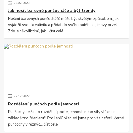
27
.
02
.
2023
Jak nosit barevné punčocháče a být trendy
Nošení barevných punčocháčů může být skvělým způsobem, jak
vyjádřit svou kreativitu a přidat do svého outfitu zajímavý prvek.
Zde je několik tipů, jak...
číst celé
27
.
12
.
2022
Rozdělení punčoch podle jemnosti
Punčochy se často rozdělují podle jemnosti nebo síly vlákna na
základě tzv. "denieru". Pro lepší přehled jsme pro vás nafotili černé
punčochy v různýc...
číst celé