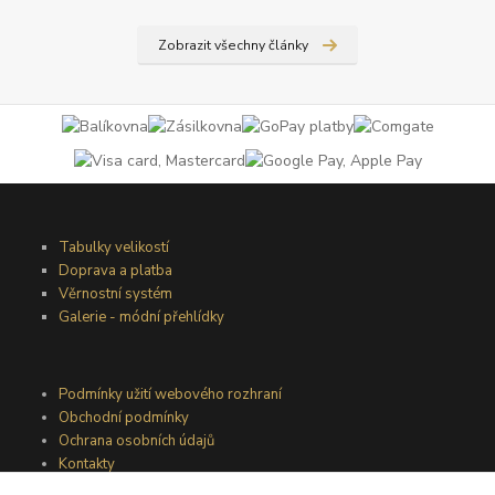
Zobrazit všechny články
Tabulky velikostí
Doprava a platba
Věrnostní systém
Galerie - módní přehlídky
Podmínky užití webového rozhraní
Obchodní podmínky
Ochrana osobních údajů
Kontakty