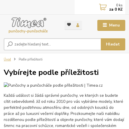
0
ks
za
0 Kč
Menu
Hledat
Úvod
Podle příležitosti
Vybírejte podle příležitosti
Každá událost si žádá správné punčochy, ve kterých se budete
cítit sebevědomě. Již od roku 2010 pro vás vybíráme modely, které
perfektně podtrhnou atmosféru dne, od odolných kousků do
práce až po luxusní večerní doplňky. Prozkoumejte naši nabídku
rozdělenou podle příležitostí a objevte punčochy, které vám dodají
šmrnc na pracovní schůzce, romantické večeři i společenském