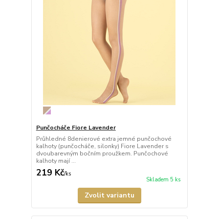
Punčocháče Fiore Lavender
Průhledné 8denierové extra jemné punčochové
kalhoty (punčocháče, silonky) Fiore Lavender s
dvoubarevným bočním proužkem. Punčochové
kalhoty mají ...
219 Kč
/
ks
Skladem 5 ks
Zvolit variantu