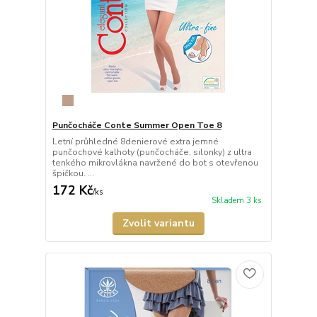
Punčocháče Conte Summer Open Toe 8
Letní průhledné 8denierové extra jemné
punčochové kalhoty (punčocháče, silonky) z ultra
tenkého mikrovlákna navržené do bot s otevřenou
špičkou. ...
172 Kč
/
ks
Skladem 3 ks
Zvolit variantu