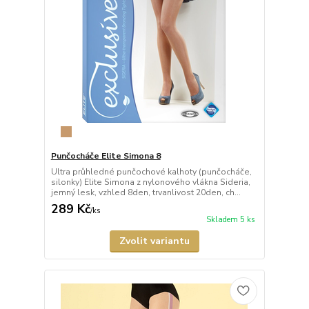
Punčocháče Elite Simona 8
Ultra průhledné punčochové kalhoty (punčocháče,
silonky) Elite Simona z nylonového vlákna Sideria,
jemný lesk, vzhled 8den, trvanlivost 20den, ch...
289 Kč
/
ks
Skladem 5 ks
Zvolit variantu