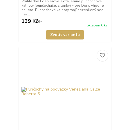
Průhledné 8denierové extra jemné punčochové
kalhoty (punčocháče, silonky) Fiore Doris vhodné
na léto. Punčochové kalhoty mají nezesílený sed,
nev...
139 Kč
/
ks
Skladem 6 ks
Zvolit variantu