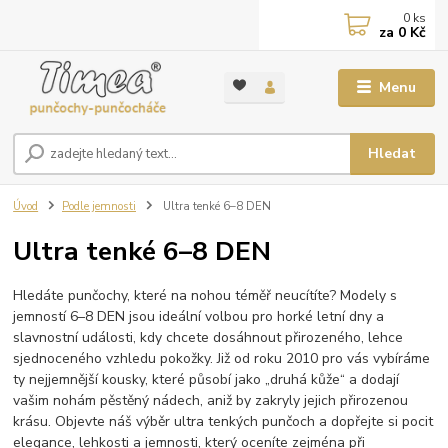
0
ks
za
0 Kč
Menu
Hledat
Úvod
Podle jemnosti
Ultra tenké 6–8 DEN
Ultra tenké 6–8 DEN
Hledáte punčochy, které na nohou téměř neucítíte? Modely s
jemností 6–8 DEN jsou ideální volbou pro horké letní dny a
slavnostní události, kdy chcete dosáhnout přirozeného, lehce
sjednoceného vzhledu pokožky. Již od roku 2010 pro vás vybíráme
ty nejjemnější kousky, které působí jako „druhá kůže“ a dodají
vašim nohám pěstěný nádech, aniž by zakryly jejich přirozenou
krásu. Objevte náš výběr ultra tenkých punčoch a dopřejte si pocit
elegance, lehkosti a jemnosti, který oceníte zejména při