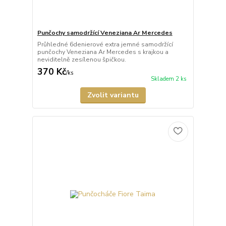
Punčochy samodržící Veneziana Ar Mercedes
Průhledné 6denierové extra jemné samodržící
punčochy Veneziana Ar Mercedes s krajkou a
neviditelně zesílenou špičkou.
370 Kč
/
ks
Skladem 2 ks
Zvolit variantu