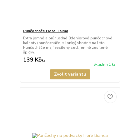
Punčocháče Fiore Taima
Extra jemné a průhledné 8denierové punčochové
kalhoty (punčocháče, silonky) vhodné na léto.
Punčocháče mají zesílený sed, jemně zesílené
špičky, ...
139 Kč
/
ks
Skladem 1 ks
Zvolit variantu