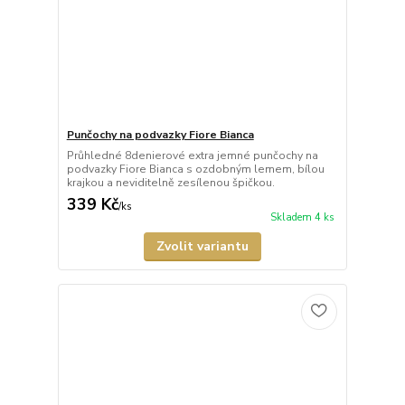
Punčochy na podvazky Fiore Bianca
Průhledné 8denierové extra jemné punčochy na
podvazky Fiore Bianca s ozdobným lemem, bílou
krajkou a neviditelně zesílenou špičkou.
339 Kč
/
ks
Skladem 4 ks
Zvolit variantu