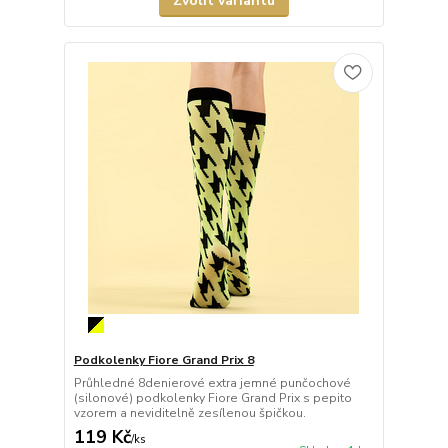
Zvolit variantu
Podkolenky Fiore Grand Prix 8
Průhledné 8denierové extra jemné punčochové
(silonové) podkolenky Fiore Grand Prix s pepito
vzorem a neviditelně zesílenou špičkou.
119 Kč
/
ks