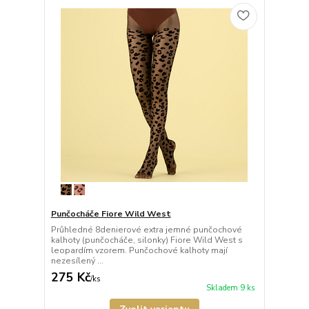
Punčocháče Fiore Wild West
Průhledné 8denierové extra jemné punčochové
kalhoty (punčocháče, silonky) Fiore Wild West s
leopardím vzorem. Punčochové kalhoty mají
nezesílený ...
275 Kč
/
ks
Skladem 9 ks