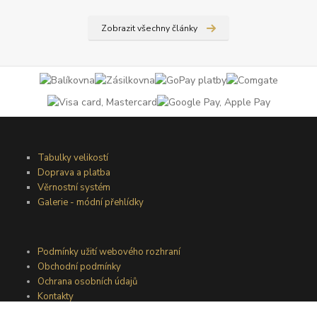
Zobrazit všechny články
Tabulky velikostí
Doprava a platba
Věrnostní systém
Galerie - módní přehlídky
Podmínky užití webového rozhraní
Obchodní podmínky
Ochrana osobních údajů
Kontakty