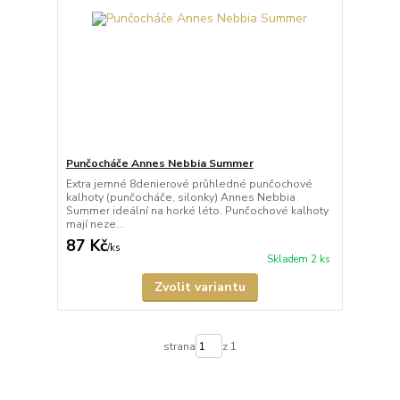
Punčocháče Annes Nebbia Summer
Extra jemné 8denierové průhledné punčochové
kalhoty (punčocháče, silonky) Annes Nebbia
Summer ideální na horké léto. Punčochové kalhoty
mají neze...
87 Kč
/
ks
Skladem 2 ks
Zvolit variantu
strana
z 1