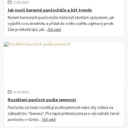
27
.
02
.
2023
Jak nosit barevné punčocháče a být trendy
Nošení barevných punčocháčů může být skvělým způsobem, jak
vyjádřit svou kreativitu a přidat do svého outfitu zajímavý prvek.
Zde je několik tipů, jak...
číst celé
27
.
12
.
2022
Rozdělení punčoch podle jemnosti
Punčochy se často rozdělují podle jemnosti nebo síly vlákna na
základě tzv. "denieru". Pro lepší přehled jsme pro vás nafotili černé
punčochy v různýc...
číst celé