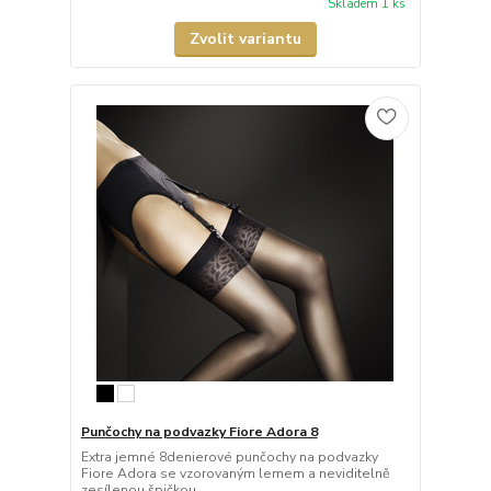
Skladem 1 ks
Zvolit variantu
Punčochy na podvazky Fiore Adora 8
Extra jemné 8denierové punčochy na podvazky
Fiore Adora se vzorovaným lemem a neviditelně
zesílenou špičkou.