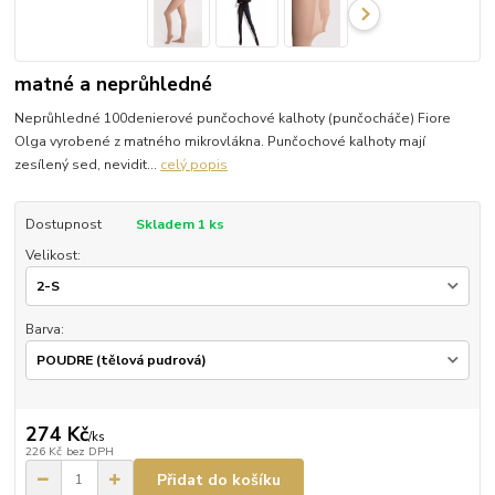
matné a neprůhledné
Neprůhledné 100denierové punčochové kalhoty (punčocháče) Fiore
Olga vyrobené z matného mikrovlákna. Punčochové kalhoty mají
zesílený sed, nevidit...
celý popis
Dostupnost
Skladem 1 ks
Velikost:
Barva:
274 Kč
/
ks
226 Kč
bez DPH
Přidat do košíku