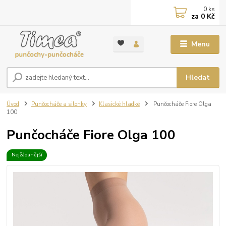
0
ks
za
0 Kč
Menu
Hledat
Úvod
Punčocháče a silonky
Klasické hladké
Punčocháče Fiore Olga
100
Punčocháče Fiore Olga 100
Nejžádanější