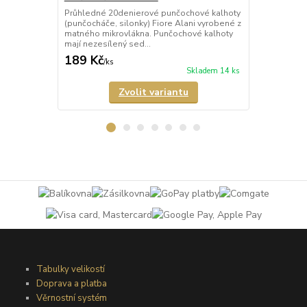
Průhledné 20denierové punčochové kalhoty
Průhledné 1
(punčocháče, silonky) Fiore Alani vyrobené z
kalhoty (pun
matného mikrovlákna. Punčochové kalhoty
Punčochové k
mají nezesílený sed...
zesílené špič
189 Kč
69 Kč
/
ks
/
ks
Skladem 14 ks
Zvolit variantu
Tabulky velikostí
Doprava a platba
Věrnostní systém