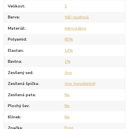
Velikost
S
Barva
(těl.) pudrová
Materiál
mikrovlákno
Polyamid
85%
Elastan
14%
Bavlna
1%
Zesílený sed
Ano
Zesílená špička
Ano (neviditelně)
Zesílená pata
Ne
Plochý šev
Ne
Klínek
Ne
Značka
Fiore