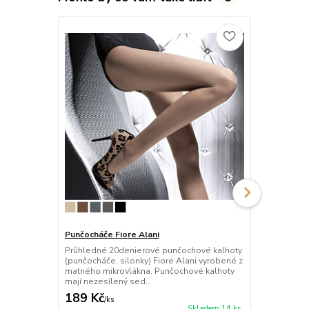
Punčocháče Fiore Alani
Punčocháče F
Průhledné 20denierové punčochové kalhoty
Průhledné 2
(punčocháče, silonky) Fiore Alani vyrobené z
(punčocháče,
matného mikrovlákna. Punčochové kalhoty
kalhoty mají 
mají nezesílený sed...
malý bavlněný
189 Kč
158 Kč
/
ks
/
ks
Skladem 14 ks