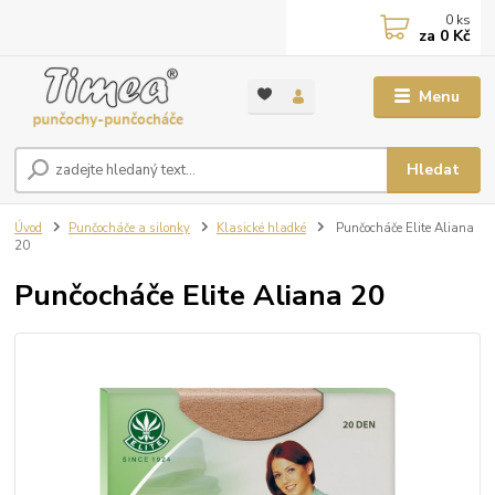
0
ks
za
0 Kč
Menu
Hledat
Úvod
Punčocháče a silonky
Klasické hladké
Punčocháče Elite Aliana
20
Punčocháče Elite Aliana 20