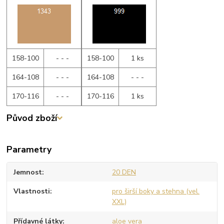
158-100
- - -
158-100
1 ks
164-108
- - -
164-108
- - -
170-116
- - -
170-116
1 ks
Původ zboží
Parametry
Jemnost
20 DEN
Vlastnosti
pro širší boky a stehna (vel.
XXL)
Přídavné látky
aloe vera