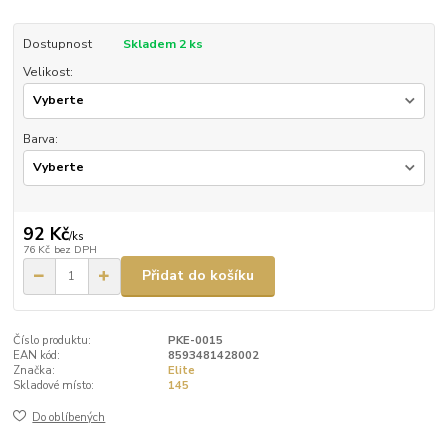
Dostupnost
Skladem 2 ks
Velikost:
Barva:
92 Kč
/
ks
76 Kč
bez DPH
Přidat do košíku
Číslo produktu:
PKE-0015
EAN kód:
8593481428002
Značka:
Elite
Skladové místo:
145
Do oblíbených