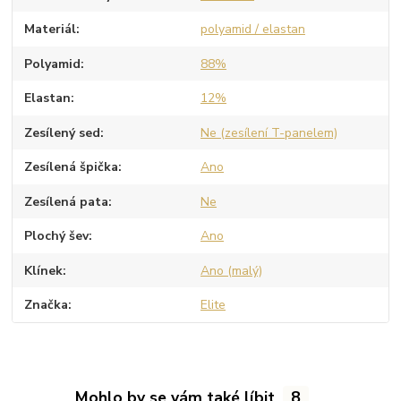
Materiál
polyamid / elastan
Polyamid
88%
Elastan
12%
Zesílený sed
Ne (zesílení T-panelem)
Zesílená špička
Ano
Zesílená pata
Ne
Plochý šev
Ano
Klínek
Ano (malý)
Značka
Elite
Mohlo by se vám také líbit
8