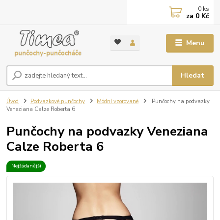
0
ks
za
0 Kč
Menu
Hledat
Úvod
Podvazkové punčochy
Módní vzorované
Punčochy na podvazky
Veneziana Calze Roberta 6
Punčochy na podvazky Veneziana
Calze Roberta 6
Nejžádanější