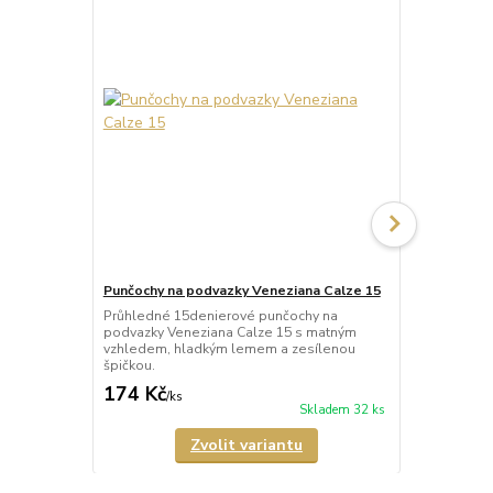
Punčochy na podvazky Veneziana Calze 15
Punčochy na
Mary
Průhledné 15denierové punčochy na
podvazky Veneziana Calze 15 s matným
Průhledné 1
vzhledem, hladkým lemem a zesílenou
podvazky Ven
špičkou.
zesílenou šp
174 Kč
279 Kč
/
ks
/
ks
Skladem 32 ks
Zvolit variantu