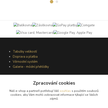
Tabulky velikostí
Doprava a platba
Věrnostní systém
Galerie - módní přehlídky
Zpracování cookies
Podmínky užití webového rozhraní
Obchodní podmínky
Náš e-shop a partneři potřebují Váš
souhlas
s použitím souborů
Ochrana osobních údajů
cookies, aby Vám mohli zobrazovat informace týkající se Vašich
zájmů.
Kontakty