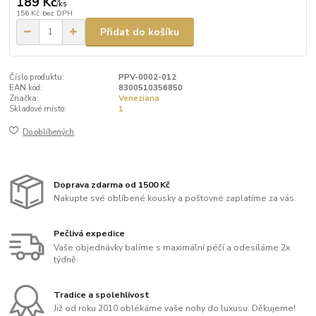
189 Kč
/
ks
156 Kč
bez DPH
Přidat do košíku
Číslo produktu:
PPV-0002-012
EAN kód:
8300510356850
Značka:
Veneziana
Skladové místo:
1
Do oblíbených
Doprava zdarma od 1500 Kč
Nakupte své oblíbené kousky a poštovné zaplatíme za vás.
Pečlivá expedice
Vaše objednávky balíme s maximální péčí a odesíláme 2x
týdně.
Tradice a spolehlivost
Již od roku 2010 oblékáme vaše nohy do luxusu. Děkujeme!