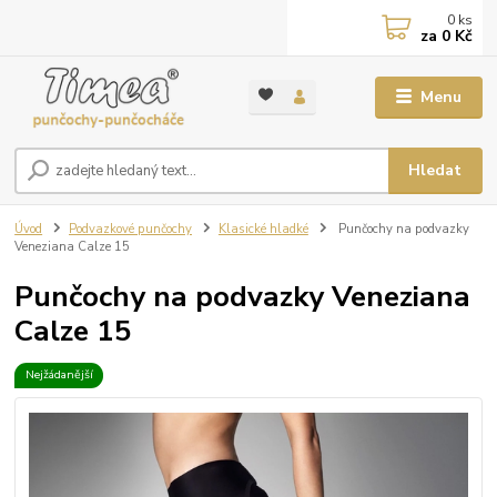
0
ks
za
0 Kč
Menu
Hledat
Úvod
Podvazkové punčochy
Klasické hladké
Punčochy na podvazky
Veneziana Calze 15
Punčochy na podvazky Veneziana
Calze 15
Nejžádanější