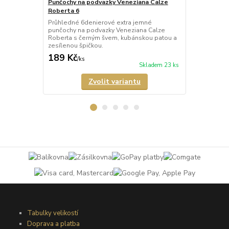
Punčochy na podvazky Veneziana Calze
Punčochy na
Roberta 6
Leila 60
Průhledné 6denierové extra jemné
Neprůhledné
punčochy na podvazky Veneziana Calze
podvazky Ve
Roberta s černým švem, kubánskou patou a
lemem a zes
zesílenou špičkou.
matného mikr
189 Kč
185 Kč
/
ks
/
ks
Skladem 23 ks
Zvolit variantu
Tabulky velikostí
Doprava a platba