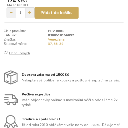
174 Kč
/
ks
144 Kč
bez DPH
Přidat do košíku
Číslo produktu:
PPV-0001
EAN kód:
8300510156092
Značka:
Veneziana
Skladové místo:
37, 38, 39
Do oblíbených
Doprava zdarma od 1500 Kč
Nakupte své oblíbené kousky a poštovné zaplatíme za vás.
Pečlivá expedice
Vaše objednávky balíme s maximální péčí a odesíláme 2x
týdně.
Tradice a spolehlivost
Již od roku 2010 oblékáme vaše nohy do luxusu. Děkujeme!