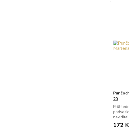
Punčoch
20
Průhled
podvazky
nevidite
172 K