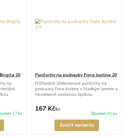
Brigita 20
Punčochy na podvazky Fiore Justine 20
chy na
Průhledné 20denierové punčochy na
teriální
podvazky Fiore Justine s hladkým lemem a
čkou.
neviditelně zesílenou špičkou.
167 Kč
/
ks
ladem 17 ks
Skladem 41 ks
Zvolit variantu