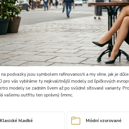
na podvazky jsou symbolem rafinovanosti a my víme, jak je důlež
 pro vás vybíráme ty nejkvalitnější modely od špičkových evrop
retro modely se zadním švem až po svůdné síťované varianty. Pr
á vašemu outfitu ten správný šmrnc.
Klasické hladké
Módní vzorované