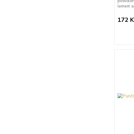
podvazk
lemem a 
172 K