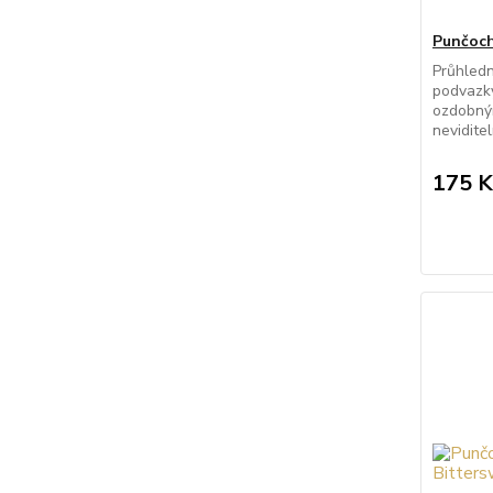
Punčoch
Průhled
podvazky
ozdobný
nevidite
175 K