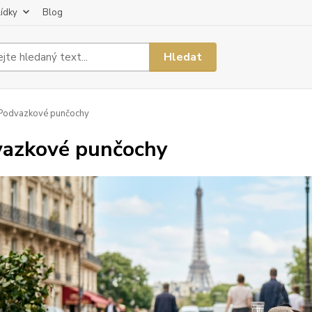
lídky
Blog
Hledat
Podvazkové punčochy
azkové punčochy