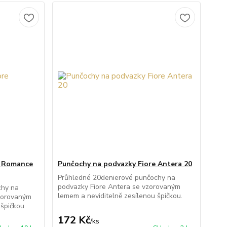
e Romance
Punčochy na podvazky Fiore Antera 20
Průhledné 20denierové punčochy na
podvazky Fiore Antera se vzorovaným
chy na
lemem a neviditelně zesílenou špičkou.
zorovaným
špičkou.
172 Kč
/
ks