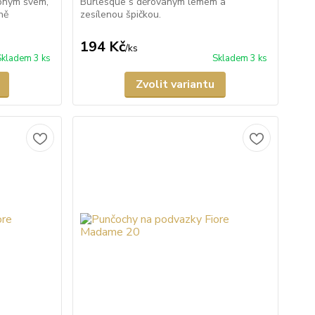
bným švem,
Burlesque s děrovaným lemem a
ně
zesílenou špičkou.
194 Kč
/
ks
Skladem 3 ks
Skladem 3 ks
Zvolit variantu