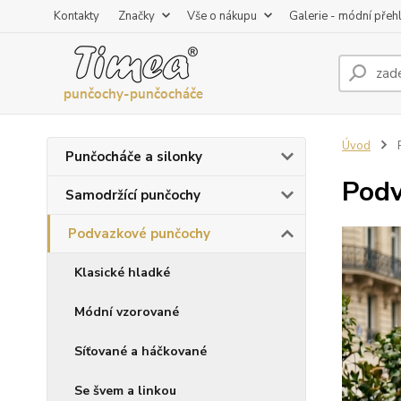
Kontakty
Značky
Vše o nákupu
Galerie - módní přeh
Úvod
Punčocháče a silonky
Podv
Samodržící punčochy
Podvazkové punčochy
Klasické hladké
Módní vzorované
Síťované a háčkované
Se švem a linkou