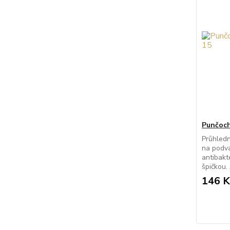
Punčoch
Průhled
na podva
antibakt
špičkou. 
146 K