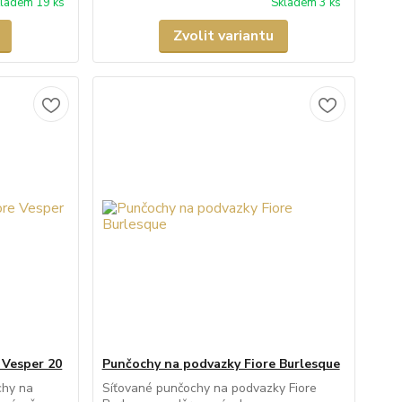
ladem 19 ks
Skladem 3 ks
Zvolit variantu
 Vesper 20
Punčochy na podvazky Fiore Burlesque
chy na
Síťované punčochy na podvazky Fiore