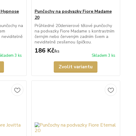
e Hypnose
Punčochy na podvazky Fiore Madame
20
punčochy na
Průhledné 20denierové tělové punčochy
mem
na podvazky Fiore Madame s kontrastním
 neviditelně
černým nebo červeným zadním švem a
neviditelně zesílenou špičkou.
186 Kč
/
ks
Skladem 3 ks
Skladem 3 ks
Zvolit variantu