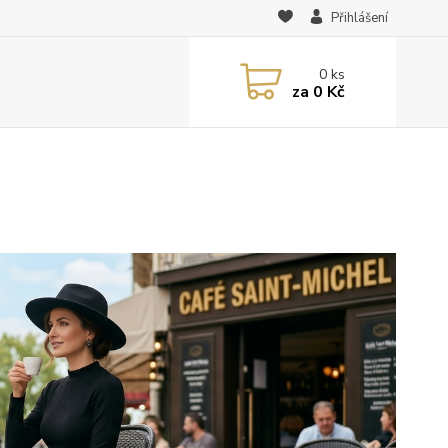
Přihlášení
0
ks
za
0 Kč