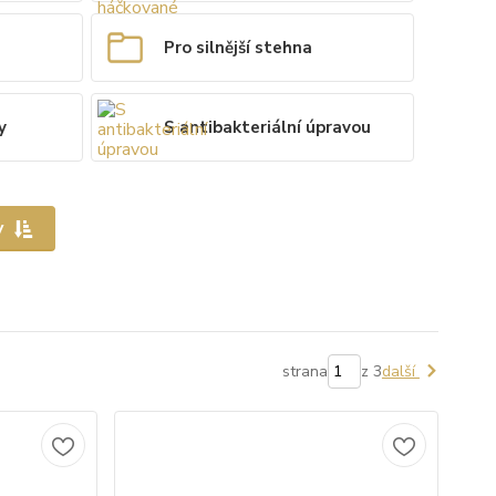
Pro silnější stehna
y
S antibakteriální úpravou
y
strana
z 3
další