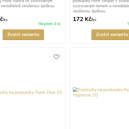
y Fiore Adora se vzorovaným
podvazky Fiore Vesper s ozdo
neviditelně zesílenou špičkou.
vzorovaným lemem a neviditel
zesílenou špičkou.
č
172 Kč
/
ks
/
ks
Skladem 4 ks
Zvolit variantu
Zvolit variantu