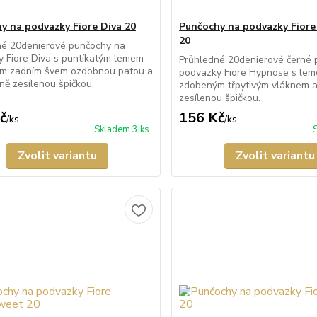
y na podvazky Fiore Diva 20
Punčochy na podvazky Fior
20
né 20denierové punčochy na
 Fiore Diva s puntíkatým lemem
Průhledné 20denierové černé 
m zadním švem ozdobnou patou a
podvazky Fiore Hypnose s le
lně zesílenou špičkou.
zdobeným třpytivým vláknem a
zesílenou špičkou.
č
156 Kč
/
ks
/
ks
Skladem 3 ks
Zvolit variantu
Zvolit variantu