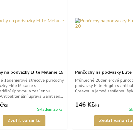
y na podvazky Elite Melanie 15
Punčochy na podvazky Elite 
né 15denierové strečové punčochy
Průhledné 20denierové punčo
zky Elite Melanie s
podvazky Elite Brigita s antibak
eriální úpravou a zesílenou
úpravou a jemně zesílenou špi
Antibakteriální úprava Sanitized...
č
146 Kč
/
ks
/
ks
Skladem 25 ks
Sk
Zvolit variantu
Zvolit variantu