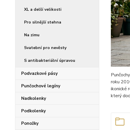
XL a delší velikosti
Pro silnější stehna
Na zimu
Svatební pro nevěsty
S antibakteriální úpravou
Podvazkové pásy
Punčochy 
roku 2010
Punčochové legíny
ikonické 
který dod
Nadkolenky
Podkolenky
Ponožky