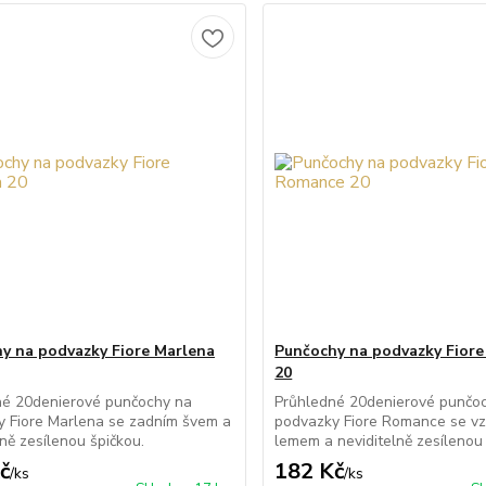
y na podvazky Fiore Marlena
Punčochy na podvazky Fior
20
né 20denierové punčochy na
Průhledné 20denierové punčo
 Fiore Marlena se zadním švem a
podvazky Fiore Romance se v
lně zesílenou špičkou.
lemem a neviditelně zesílenou 
č
182 Kč
/
ks
/
ks