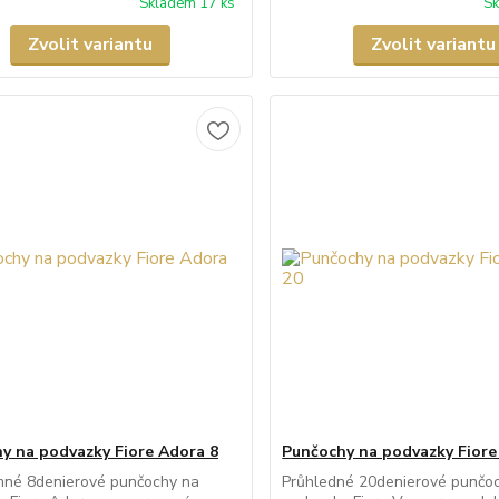
Skladem 17 ks
Sk
Zvolit variantu
Zvolit variantu
y na podvazky Fiore Adora 8
Punčochy na podvazky Fiore
emné 8denierové punčochy na
Průhledné 20denierové punčo