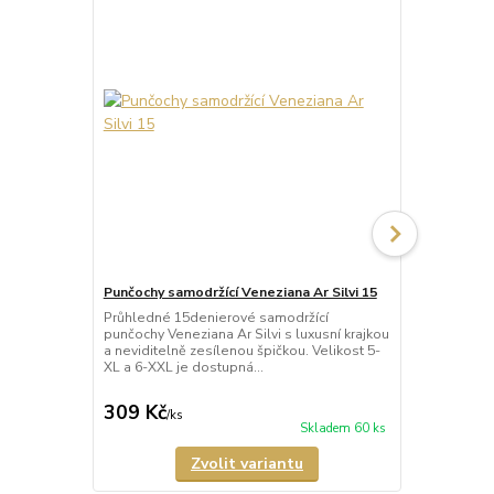
Punčochy samodržící Veneziana Ar Silvi 15
Punčochy sa
Průhledné 15denierové samodržící
Neprůhledné
punčochy Veneziana Ar Silvi s luxusní krajkou
punčochy Ve
a neviditelně zesílenou špičkou. Velikost 5-
matného a p
XL a 6-XXL je dostupná...
Samodržící p
309 Kč
349 Kč
/
ks
/
ks
Skladem 60 ks
Zvolit variantu