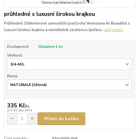
průhledné s luxusní širokou krajkou
Průhledné 20denierové samodržící punčochy Veneziana Ar Beautiful s
luxusní širokou krajkou a neviditelně zesílenou špičkou.
celý popis
Dostupnost
Skladem 1 ks
Velikost:
Barva:
335 Kč
/
ks
277 Kč
bez DPH
Přidat do košíku
Číslo produktu:
PSV-0005-008