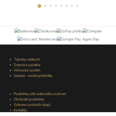
Tabulky velikostí
Doprava a platba
Věrnostní systém
Galerie - módní přehlídky
Podmínky užití webového rozhraní
Obchodní podmínky
Ochrana osobních údajů
Kontakty