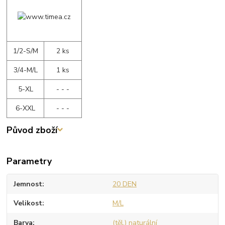
1/2-S/M
2 ks
3/4-M/L
1 ks
5-XL
- - -
6-XXL
- - -
Původ zboží
Parametry
Jemnost
20 DEN
Velikost
M/L
Barva
(těl.) naturální