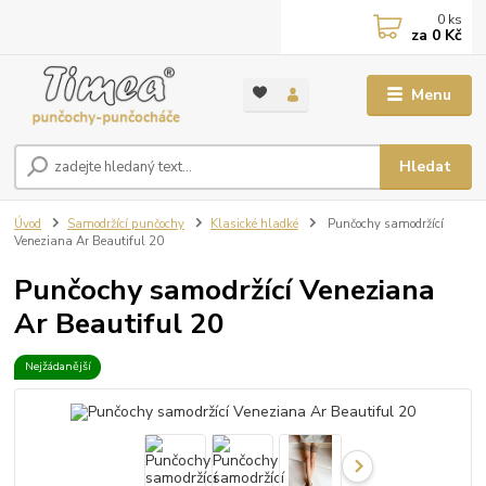
0
ks
za
0 Kč
Menu
Hledat
Úvod
Samodržící punčochy
Klasické hladké
Punčochy samodržící
Veneziana Ar Beautiful 20
Punčochy samodržící Veneziana
Ar Beautiful 20
Nejžádanější