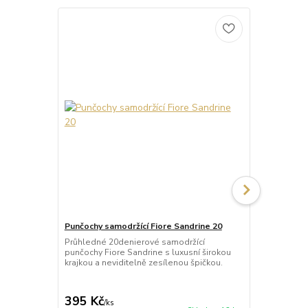
Punčochy samodržící Fiore Sandrine 20
Punčochy sa
Průhledné 20denierové samodržící
Neprůhledné
punčochy Fiore Sandrine s luxusní širokou
punčochy Ve
krajkou a neviditelně zesílenou špičkou.
matného a p
Samodržící p
395 Kč
349 Kč
/
ks
/
ks