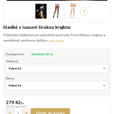
hladké s luxusní širokou krajkou
Průhledné 20denierové samodržící punčochy Fiore Milena s krajkou a
neviditelně zesílenou špičkou.
celý popis
Dostupnost
Skladem 31 ks
Velikost:
Barva:
279 Kč
/
ks
231 Kč
bez DPH
Přidat do košíku