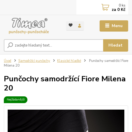
0
ks
za
0 Kč
Menu
Hledat
Úvod
Samodržící punčochy
Klasické hladké
Punčochy samodržící Fiore
Milena 20
Punčochy samodržící Fiore Milena
20
Nejžádanější