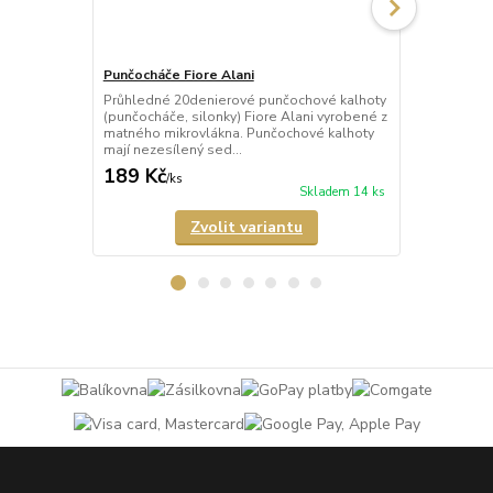
Punčocháče Fiore Alani
Punčocháče F
Průhledné 20denierové punčochové kalhoty
Průhledné 2
(punčocháče, silonky) Fiore Alani vyrobené z
(punčocháče,
matného mikrovlákna. Punčochové kalhoty
kalhoty mají 
mají nezesílený sed...
malý bavlněný
189 Kč
158 Kč
/
ks
/
ks
Skladem 14 ks
Zvolit variantu