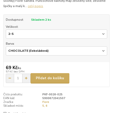
silonky) Fiore Sandra. Punčochové kalhoty mají zesílený sed, zesílené
špičky a malý k...
celý popis
Dostupnost
Skladem 2 ks
Velikost:
Barva:
69 Kč
/
ks
57 Kč
bez DPH
Přidat do košíku
Číslo produktu:
PKF-0026-025
EAN kód:
5900672041507
Značka:
Fiore
Skladové místo:
5, 6