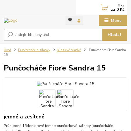
0
ks
za
0 Kč
Menu
Hledat
Úvod
Punčocháče a silonky
Klasické hladké
Punčocháče Fiore Sandra
15
Punčocháče Fiore Sandra 15
jemné a zesílené
Průhledné 15denierové jemné punčochové kalhoty (punčocháče,