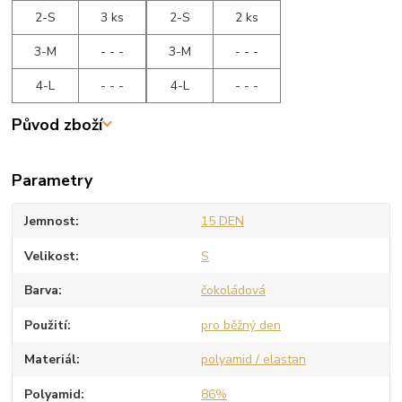
2-S
3 ks
2-S
2 ks
3-M
- - -
3-M
- - -
4-L
- - -
4-L
- - -
Původ zboží
Parametry
Jemnost
15 DEN
Velikost
S
Barva
čokoládová
Použití
pro běžný den
Materiál
polyamid / elastan
Polyamid
86%