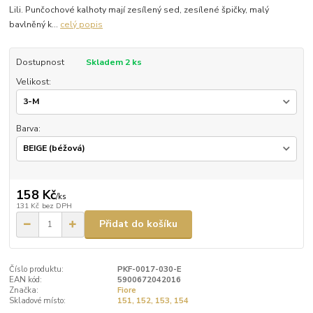
Lili. Punčochové kalhoty mají zesílený sed, zesílené špičky, malý
bavlněný k...
celý popis
Dostupnost
Skladem 2 ks
Velikost:
Barva:
158 Kč
/
ks
131 Kč
bez DPH
Přidat do košíku
Číslo produktu:
PKF-0017-030-E
EAN kód:
5900672042016
Značka:
Fiore
Skladové místo:
151, 152, 153, 154