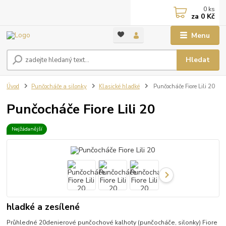
0
ks
za
0 Kč
Menu
Hledat
Úvod
Punčocháče a silonky
Klasické hladké
Punčocháče Fiore Lili 20
Punčocháče Fiore Lili 20
Nejžádanější
hladké a zesílené
Průhledné 20denierové punčochové kalhoty (punčocháče, silonky) Fiore