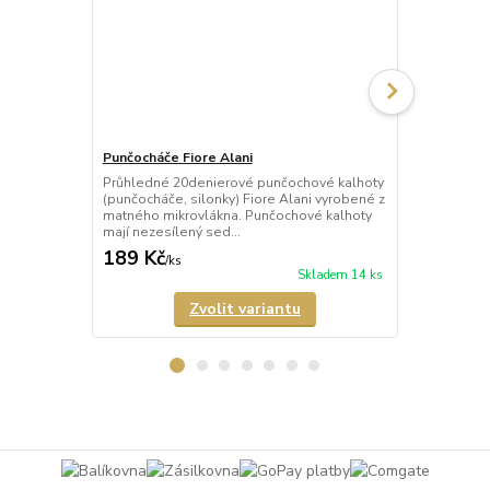
Punčocháče Fiore Alani
Punčocháče 
Průhledné 20denierové punčochové kalhoty
Průhledné 1
(punčocháče, silonky) Fiore Alani vyrobené z
kalhoty (pun
matného mikrovlákna. Punčochové kalhoty
Punčochové k
mají nezesílený sed...
zesílené špič
189 Kč
69 Kč
/
ks
/
ks
Skladem 14 ks
Zvolit variantu