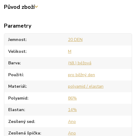
Původ zboží
Parametry
Jemnost
20 DEN
Velikost
M
Barva
(těl.) béžová
Použití
pro běžný den
Materiál
polyamid / elastan
Polyamid
86%
Elastan
14%
Zesílený sed
Ano
Zesílená špička
Ano